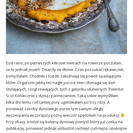
Dziś rano, po pierwszych kilkuset metrach na rowerze poczułam,
że to jednak jesień. Zmarzły mi dłonie. Czas poszukać rękawiczek,
pomyślałam. Chodniki i ścieżki zaludniają się powoli spadającymi
liśćmi. Organizm jakby też nagle poczuł zew i domaga się dań
otulających, rozgrzewających, tych z gatunku ulubionych. Polenta!
Si si! Koniecznie z dynią i parmezanem. Taką sobie wymyśliłam
kilka dni temu i od tamtej pory ugotowałam już trzy razy. A
ponieważ zasoby dyniowego puree tym samym uległy
wyczerpaniu wczorajszy późny wieczór spędziłam na produkcji
Przy okazji zrodził się kolejny dyniowy pomysł, który już czeka na
publikację, ponieważ jednak wzbudził zachwyt cud-męża, spokojnie