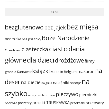
TAGI
bez mięsa
bezglutenowo
bez jajek
Boże Narodzenie
bez mleka
bez pszenicy
ciasto
dania
ciasteczka
Chandeleur
dla dzieci
główne
drożdżowe
filmy
na
książki
makaron
Karnawał
Made in Belgium
granola
na
deser
na diecie
naleśniki
napoje
na grilla
szybko
pieczywo
pierniczki
na szybko; bez mięsa
projekt TRUSKAWKA
przetwory
prezenty
podróże
przekąski