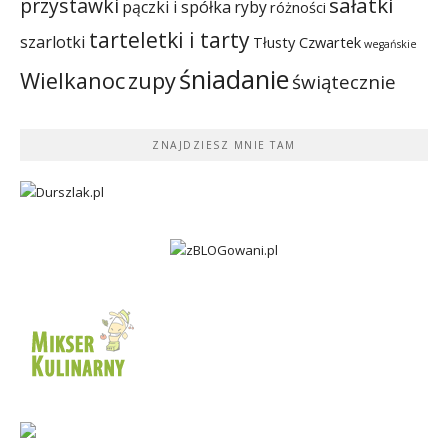
sałatki
przystawki
pączki i spółka
ryby
różności
tarteletki i tarty
szarlotki
Tłusty Czwartek
wegańskie
śniadanie
Wielkanoc
zupy
świątecznie
ZNAJDZIESZ MNIE TAM