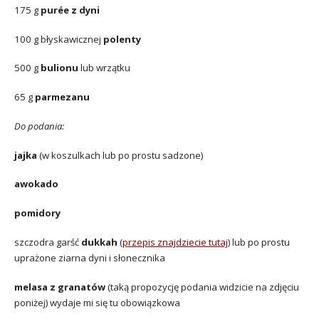
175 g
purée z dyni
100 g błyskawicznej
polenty
500 g
bulionu
lub wrzątku
65 g
parmezanu
Do podania:
jajka
(w koszulkach lub po prostu sadzone)
awokado
pomidory
szczodra garść
dukkah
(
przepis znajdziecie tutaj
) lub po prostu
uprażone ziarna dyni i słonecznika
melasa z granatów
(taką propozycję podania widzicie na zdjęciu
poniżej) wydaje mi się tu obowiązkowa