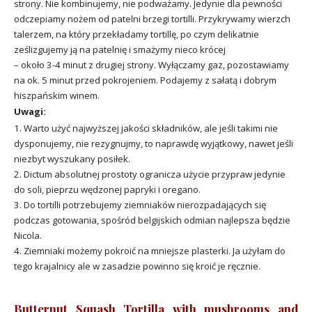
strony. Nie kombinujemy, nie podważamy. Jedynie dla pewności
odczepiamy nożem od patelni brzegi tortilli. Przykrywamy wierzch
talerzem, na który przekładamy tortillę, po czym delikatnie
ześlizgujemy ją na patelnię i smażymy nieco krócej
– około 3-4 minut z drugiej strony. Wyłączamy gaz, pozostawiamy
na ok. 5 minut przed pokrojeniem. Podajemy z sałatą i dobrym
hiszpańskim winem.
Uwagi:
1. Warto użyć najwyższej jakości składników, ale jeśli takimi nie
dysponujemy, nie rezygnujmy, to naprawdę wyjątkowy, nawet jeśli
niezbyt wyszukany posiłek.
2. Dictum absolutnej prostoty ogranicza użycie przypraw jedynie
do soli, pieprzu wędzonej papryki i oregano.
3. Do tortilli potrzebujemy ziemniaków nierozpadających się
podczas gotowania, spośród belgijskich odmian najlepsza będzie
Nicola.
4. Ziemniaki możemy pokroić na mniejsze plasterki. Ja użyłam do
tego krajalnicy ale w zasadzie powinno się kroić je ręcznie.
Butternut Squash Tortilla with mushrooms and