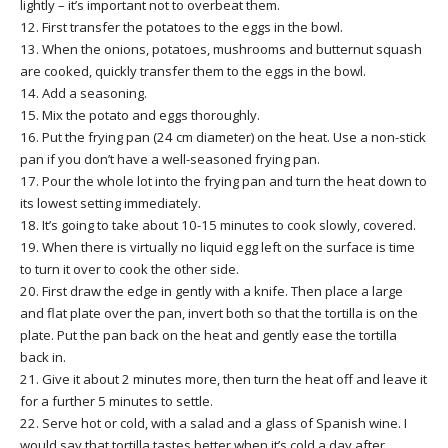
lightly – it’s important not to overbeat them.
12. First transfer the potatoes to the eggs in the bowl.
13. When the onions, potatoes, mushrooms and butternut squash
are cooked, quickly transfer them to the eggs in the bowl.
14. Add a seasoning.
15. Mix the potato and eggs thoroughly.
16. Put the frying pan (24 cm diameter) on the heat. Use a non-stick
pan if you don’t have a well-seasoned frying pan.
17. Pour the whole lot into the frying pan and turn the heat down to
its lowest setting immediately.
18. It’s going to take about 10-15 minutes to cook slowly, covered.
19. When there is virtually no liquid egg left on the surface is time
to turn it over to cook the other side.
20. First draw the edge in gently with a knife. Then place a large
and flat plate over the pan, invert both so that the tortilla is on the
plate. Put the pan back on the heat and gently ease the tortilla
back in.
21. Give it about 2 minutes more, then turn the heat off and leave it
for a further 5 minutes to settle.
22. Serve hot or cold, with a salad and a glass of Spanish wine. I
would say that tortilla tastes better when it’s cold a day after.