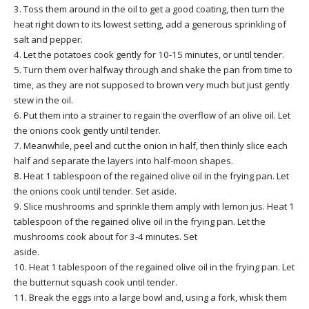
3. Toss them around in the oil to get a good coating, then turn the
heat right down to its lowest setting, add a generous sprinkling of
salt and pepper.
4. Let the potatoes cook gently for 10-15 minutes, or until tender.
5. Turn them over halfway through and shake the pan from time to
time, as they are not supposed to brown very much but just gently
stew in the oil.
6. Put them into a strainer to regain the overflow of an olive oil. Let
the onions cook gently until tender.
7. Meanwhile, peel and cut the onion in half, then thinly slice each
half and separate the layers into half-moon shapes.
8. Heat 1 tablespoon of the regained olive oil in the frying pan. Let
the onions cook until tender. Set aside.
9. Slice mushrooms and sprinkle them amply with lemon jus. Heat 1
tablespoon of the regained olive oil in the frying pan. Let the
mushrooms cook about for 3-4 minutes. Set
aside.
10. Heat 1 tablespoon of the regained olive oil in the frying pan. Let
the butternut squash cook until tender.
11. Break the eggs into a large bowl and, using a fork, whisk them