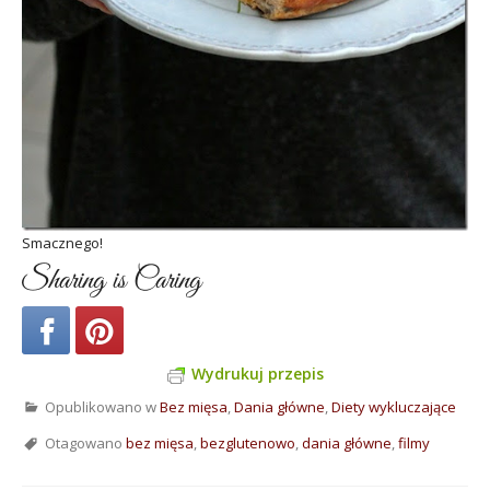
Smacznego!
Sharing is Caring
Wydrukuj przepis
Opublikowano w
Bez mięsa
,
Dania główne
,
Diety wykluczające
Otagowano
bez mięsa
,
bezglutenowo
,
dania główne
,
filmy