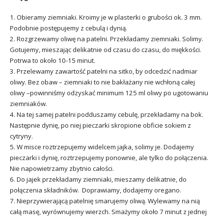
1. Obieramy ziemniaki. Kroimy je w plasterki o grubości ok. 3 mm.
Podobnie postępujemy z cebulą i dynią.
2. Rozgrzewamy oliwę na patelni. Przekładamy ziemniaki. Solimy.
Gotujemy, mieszając delikatnie od czasu do czasu, do miękkości.
Potrwa to około 10-15 minut.
3. Przelewamy zawartość patelni na sitko, by odcedzić nadmiar
oliwy. Bez obaw – ziemniaki to nie bakłażany nie wchłoną całej
oliwy –powinniśmy odzyskać minimum 125 ml oliwy po ugotowaniu
ziemniaków.
4. Na tej samej patelni podduszamy cebulę, przekładamy na bok.
Następnie dynię, po niej pieczarki skropione obficie sokiem z
cytryny.
5. W misce roztrzepujemy widelcem jajka, solimy je. Dodajemy
pieczarki i dynię, roztrzepujemy ponownie, ale tylko do połączenia.
Nie napowietrzamy zbytnio całości.
6. Do jajek przekładamy ziemniaki, mieszamy delikatnie, do
połączenia składników. Doprawiamy, dodajemy oregano.
7. Nieprzywierającą patelnię smarujemy oliwą. Wylewamy na nią
całą masę, wyrównujemy wierzch. Smażymy około 7 minut z jednej