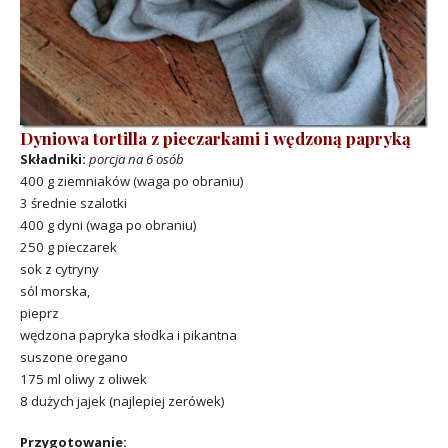
Dyniowa tortilla z pieczarkami i wędzoną papryką
Składniki:
porcja na 6 osób
400 g ziemniaków (waga po obraniu)
3 średnie szalotki
400 g dyni (waga po obraniu)
250 g pieczarek
sok z cytryny
sól morska,
pieprz
wędzona papryka słodka i pikantna
suszone oregano
175 ml oliwy z oliwek
8 dużych jajek (najlepiej zerówek)
Przygotowanie: