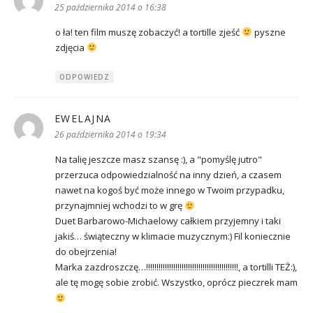
25 października 2014 o 16:38
o ła! ten film muszę zobaczyć! a tortille zjeść
pyszne
zdjęcia
ODPOWIEDZ
EWELAJNA
pisze:
26 października 2014 o 19:34
Na talię jeszcze masz szansę :), a "pomyślę jutro"
przerzuca odpowiedzialność na inny dzień, a czasem
nawet na kogoś być może innego w Twoim przypadku,
przynajmniej wchodzi to w grę
Duet Barbarowo-Michaelowy całkiem przyjemny i taki
jakiś… świąteczny w klimacie muzycznym:) Fil koniecznie
do obejrzenia!
Marka zazdroszczę…!!!!!!!!!!!!!!!!!!!!!!!!!!!!!!!!!!!!!!!!!!!!, a tortilli TEŻ:),
ale tę mogę sobie zrobić. Wszystko, oprócz pieczrek mam