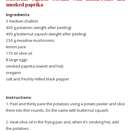
smoked paprika
Ingredients:
3 medium shallots
400 g potatoes (weight after peeling)
400 g butternut squash (weight after peeling)
250 g meadow mushrooms
lemon juice
175 ml olive oil
8 large eggs
smoked paprika (sweet and hot)
oregano
salt and freshly milled black pepper
Instructions:
1. Peel and thinly pare the potatoes using a potato peeler and slice
them into thin rounds. Do the same with butternut squash.
2. Heat olive oil in the frying pan and, when it’s smoking hot, add
the potatoes.