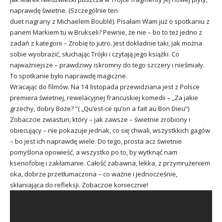
naprawdę świetne. (Szczególnie ten
duet nagrany z Michaelem Boublé). Pisałam Wam już o spotkaniu z
panem Markiem tu w Brukseli? Pewnie, że nie – bo to też jedno z
zadań z kategorii – Zrobię to jutro. Jest dokładnie taki, jak można
sobie wyobrazić, słuchając Trójki i czytają jego książki. Co
najważniejsze – prawdziwy iskromny do tego szczery i nieśmiały.
To spotkanie było naprawdę magiczne.
Wracając do filmów. Na 14 listopada przewidziana jest z Polsce
premiera świetnej, rewelacyjnej francuskiej komedii – „Za jakie
grzechy, dobry Boże? ”( „Qu’est-ce qu’on a fait au Bon Dieu”)
Zobaczcie zwiastun, który – jak zawsze – świetnie zrobiony i
obiecujący – nie pokazuje jednak, co się chwali, wszystkkich gagów
– bo jest ich naprawdę wiele. Do tego, prosta acz świetnie
pomyślona opowieść, a wszystko po to, by wytknąć nam
ksenofobię i zakłamanie. Całość zabawna, lekka, z przymrużeniem
oka, dobrze przetłumaczona – co ważne i jednocześnie,
skłaniająca do refleksji. Zobaczcie koniecznie!