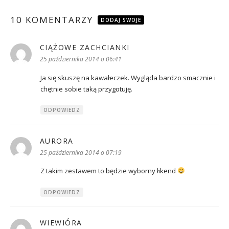
10 KOMENTARZY
DODAJ SWOJE
CIĄŻOWE ZACHCIANKI
pisze:
25 października 2014 o 06:41
Ja się skuszę na kawałeczek. Wygląda bardzo smacznie i
chętnie sobie taką przygotuję.
ODPOWIEDZ
AURORA
pisze:
25 października 2014 o 07:19
Z takim zestawem to będzie wyborny łikend
ODPOWIEDZ
WIEWIÓRA
pisze: