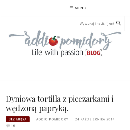
Przejdź
MENU
do
treści
ADDIOPOMIDORY
Dyniowa tortilla z pieczarkami i
wędzoną papryką.
BEZ MIĘSA
ADDIO POMIDORY
24 PAŹDZIERNIKA 2014
10