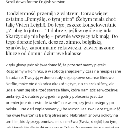
Scroll down for the English version
Codzienność przemija z wiatrem. Coraz więcej
ostatnio „Pomyślę, o tym jutro”. (Żebym miała choć
talię Vivien Leigh!). Do tego jeszcze konsekwentnie
„Zrobię to jutro… ” I dobrze, jeśli w ogóle się uda.
Skarżyć się nie będę – pewnie wszyscy tak mają. Do
tego dorzuć jesień, deszcz, zimno, belgijską
szarówkę, zapomniane rękawiczki, zawieruszone
klucze od domu i dziurawe kalosze.
Z tyłu głowy jednak świadomość, że przecież mamy piątek!
Rozpalimy w kominku, a w sobotę znajdziemy czas na niespieszne
śniadanie. Tradycją w domu stały się piątkowe seanse filmowe.
Netflix, może nie do końca okazał się tym, na co czekaliśmy, ale
udaje nam się obejrzeć starsze filmy, które nam gdzieś wcześniej
umknęły. Z ostatniego tygodnia godny polecenia jest „Le
premier jour du reste de ta vie”, nie wiem, czy jest dostępny po
polsku… Na dziś zaplanowany „The Mirror Has Two Faces”(„Miłość
ma dwie twarze”) z Barbrą Streisand. Nabrałam znowu ochoty na
ten film, kiedy przypomniała mi o nim Ewa (Ewcia, dzięki) i po tym,
jak Marek Niedźwiecki puszcza w Trójce fragmenty jej nowej płyty,