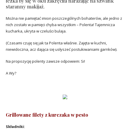
łezka by się w oku zakręciła narażając na szwank
staranny makijaż.
Można nie pamiętać imion poszczególnych bohaterów, ale jedno z
nich zostało w pamięci chyba wszystkim – Polenta! Tajemnicza
kucharka, ukryta w czeluści bulaja.
(Czasami czuję się jak ta Polenta właśnie. Zajęta w kuchni,
niewidoczna, acz dająca się usłyszeć postukiwaniami garnków).
Na propozycję polenty zawsze odpowiem: Si!
A Wy?
Grillowane filety z kurczaka w pesto
Składniki: