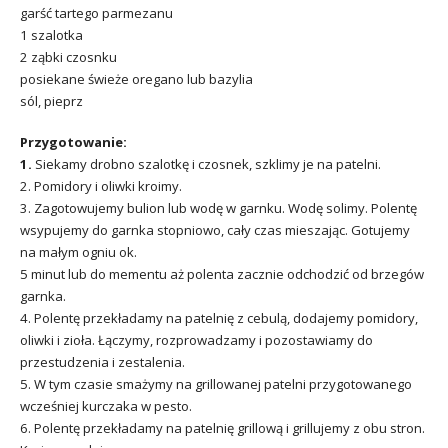
garść tartego parmezanu
1 szalotka
2 ząbki czosnku
posiekane świeże oregano lub bazylia
sól, pieprz
Przygotowanie:
1.
Siekamy drobno szalotkę i czosnek, szklimy je na patelni.
2. Pomidory i oliwki kroimy.
3. Zagotowujemy bulion lub wodę w garnku. Wodę solimy. Polentę
wsypujemy do garnka stopniowo, cały czas mieszając. Gotujemy
na małym ogniu ok.
5 minut lub do mementu aż polenta zacznie odchodzić od brzegów
garnka.
4. Polentę przekładamy na patelnię z cebulą, dodajemy pomidory,
oliwki i zioła. Łączymy, rozprowadzamy i pozostawiamy do
przestudzenia i zestalenia.
5. W tym czasie smażymy na grillowanej patelni przygotowanego
wcześniej kurczaka w pesto.
6. Polentę przekładamy na patelnię grillową i grillujemy z obu stron.