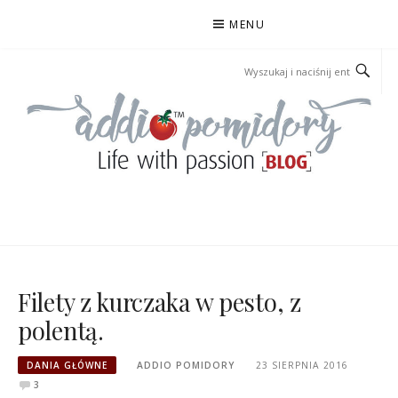
Przejdź
MENU
do
treści
ADDIOPOMIDORY
Filety z kurczaka w pesto, z
polentą.
DANIA GŁÓWNE
ADDIO POMIDORY
23 SIERPNIA 2016
3