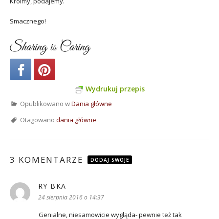
Kroimy, podajemy.
Smacznego!
Sharing is Caring
Wydrukuj przepis
Opublikowano w
Dania główne
Otagowano
dania główne
3 KOMENTARZE
DODAJ SWOJE
RY BKA
pisze:
24 sierpnia 2016 o 14:37
Genialne, niesamowicie wygląda- pewnie też tak