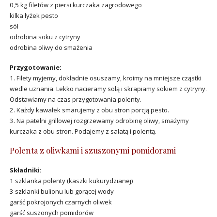
0,5 kg filetów z piersi kurczaka zagrodowego
kilka łyżek pesto
sól
odrobina soku z cytryny
odrobina oliwy do smażenia
Przygotowanie:
1. Filety myjemy, dokładnie osuszamy, kroimy na mniejsze cząstki
wedle uznania. Lekko nacieramy solą i skrapiamy sokiem z cytryny.
Odstawiamy na czas przygotowania polenty.
2. Każdy kawałek smarujemy z obu stron porcją pesto.
3. Na patelni grillowej rozgrzewamy odrobinę oliwy, smażymy
kurczaka z obu stron. Podajemy z sałatą i polentą.
Polenta z oliwkami i szuszonymi pomidorami
Składniki:
1 szklanka polenty (kaszki kukurydzianej)
3 szklanki bulionu lub gorącej wody
garść pokrojonych czarnych oliwek
garść suszonych pomidorów