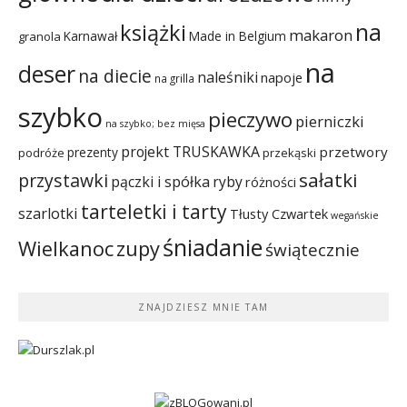
na
książki
makaron
Karnawał
Made in Belgium
granola
na
deser
na diecie
naleśniki
napoje
na grilla
szybko
pieczywo
pierniczki
na szybko; bez mięsa
projekt TRUSKAWKA
przetwory
prezenty
podróże
przekąski
sałatki
przystawki
pączki i spółka
ryby
różności
tarteletki i tarty
szarlotki
Tłusty Czwartek
wegańskie
śniadanie
Wielkanoc
zupy
świątecznie
ZNAJDZIESZ MNIE TAM