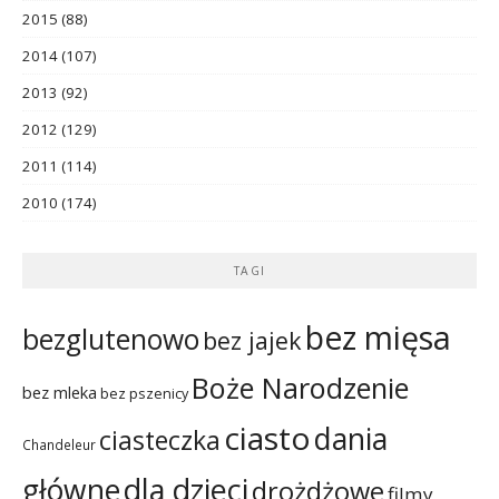
2015
(88)
2014
(107)
2013
(92)
2012
(129)
2011
(114)
2010
(174)
TAGI
bez mięsa
bezglutenowo
bez jajek
Boże Narodzenie
bez mleka
bez pszenicy
ciasto
dania
ciasteczka
Chandeleur
dla dzieci
główne
drożdżowe
filmy