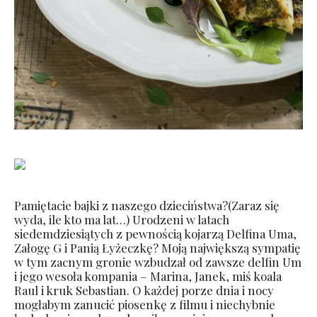
Pamiętacie bajki z naszego dzieciństwa?(Zaraz się
wyda, ile kto ma lat…) Urodzeni w latach
siedemdziesiątych z pewnością kojarzą Delfina Uma,
Załogę G i Panią Łyżeczkę? Moją największą sympatię
w tym zacnym gronie wzbudzał od zawsze delfin Um
i jego wesoła kompania – Marina, Janek, miś koala
Raul i kruk Sebastian. O każdej porze dnia i nocy
mogłabym zanucić piosenkę z filmu i niechybnie