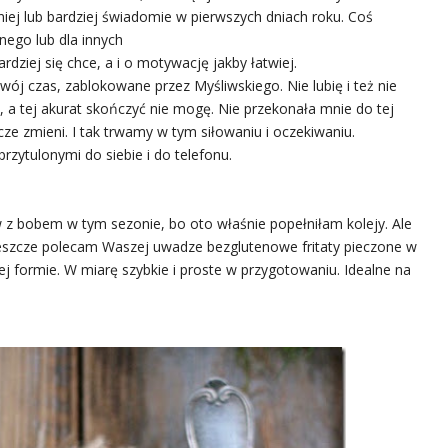
 lub bardziej świadomie w pierwszych dniach roku. Coś
nego lub dla innych
ardziej się chce, a i o motywację jakby łatwiej.
swój czas, zablokowane przez Myśliwskiego. Nie lubię i też nie
 a tej akurat skończyć nie mogę. Nie przekonała mnie do tej
ze zmieni. I tak trwamy w tym siłowaniu i oczekiwaniu.
zytulonymi do siebie i do telefonu.
w z bobem w tym sezonie, bo oto właśnie popełniłam kolejy. Ale
 jeszcze polecam Waszej uwadze bezglutenowe fritaty pieczone w
j formie. W miarę szybkie i proste w przygotowaniu. Idealne na