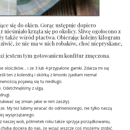
jące się do okien. Gorąc ustępuje dopiero
nieśmiało krząta się po okolicy. Śliwę ogołocono z
 także wśród ptactwa. Obierając kolejny kilogram
dziwić, że nie ma w nich robaków, choć niepryskane,
już jestem tym gotowaniem konfitur zmęczona.
cie słoiczków… i ze 3 lub 4 przypalone garnki. Zdarza mi się
śli ten z kolendrą i skórką z limonki zjadłam niemal
wnością pojawią się tu niedługo.
e. Odetchnęliśmy z ulgą.
drugi.
kiwać się zmian jakie w nim zaszły).
ze. My też lubimy wracać do odmienionego, nie tylko naszą
iej wysprzątanego.
e z naszej woli, półmetek roku także sprzyja porządkowaniu,
 chyba dociera do nas, że wciąż jeszcze coś możemy zrobić.