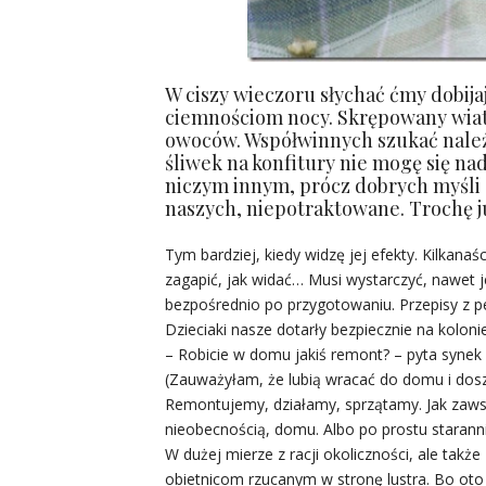
W ciszy wieczoru słychać ćmy dobija
ciemnościom nocy. Skrępowany wiatr 
owoców. Współwinnych szukać należy
śliwek na konfitury nie mogę się na
niczym innym, prócz dobrych myśli
naszych, niepotraktowane. Trochę 
Tym bardziej, kiedy widzę jej efekty. Kilkanaś
zagapić, jak widać… Musi wystarczyć, nawet je
bezpośrednio po przygotowaniu. Przepisy z pe
Dzieciaki nasze dotarły bezpiecznie na koloni
– Robicie w domu jakiś remont? – pyta synek 
(Zauważyłam, że lubią wracać do domu i doszu
Remontujemy, działamy, sprzątamy. Jak zaws
nieobecnością, domu. Albo po prostu starann
W dużej mierze z racji okoliczności, ale takż
obietnicom rzucanym w stronę lustra. Bo oto