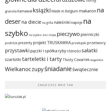
filmy
na
książki
makaron
Karnawał
Made in Belgium
granola
na
deser
na diecie
naleśniki
napoje
na grilla
szybko
pieczywo
pierniczki
na szybko; bez mięsa
projekt TRUSKAWKA
przetwory
prezenty
podróże
przekąski
sałatki
przystawki
pączki i spółka
ryby
różności
tarteletki i tarty
szarlotki
Tłusty Czwartek
wegańskie
śniadanie
Wielkanoc
zupy
świątecznie
ZNAJDZIESZ MNIE TAM