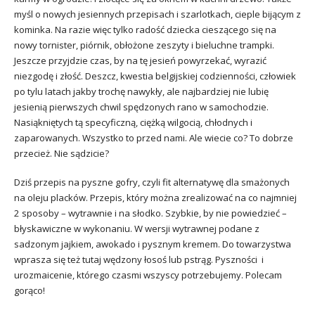
myśl o nowych jesiennych przepisach i szarlotkach, cieple bijącym z
kominka. Na razie więc tylko radość dziecka cieszącego się na
nowy tornister, piórnik, obłożone zeszyty i bieluchne trampki.
Jeszcze przyjdzie czas, by na tę jesień powyrzekać, wyrazić
niezgodę i złość. Deszcz, kwestia belgijskiej codzienności, człowiek
po tylu latach jakby trochę nawykły, ale najbardziej nie lubię
jesienią pierwszych chwil spędzonych rano w samochodzie.
Nasiąkniętych tą specyficzną, ciężką wilgocią, chłodnych i
zaparowanych. Wszystko to przed nami. Ale wiecie co? To dobrze
przecież. Nie sądzicie?
Dziś przepis na pyszne gofry, czyli fit alternatywę dla smażonych
na oleju placków. Przepis, który można zrealizować na co najmniej
2 sposoby – wytrawnie i na słodko. Szybkie, by nie powiedzieć –
błyskawiczne w wykonaniu. W wersji wytrawnej podane z
sadzonym jajkiem, awokado i pysznym kremem. Do towarzystwa
wprasza się też tutaj wędzony łosoś lub pstrąg. Pyszności i
urozmaicenie, którego czasmi wszyscy potrzebujemy. Polecam
gorąco!