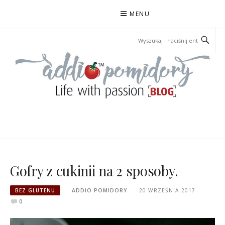
Przejdź
MENU
do
treści
ADDIOPOMIDORY
Gofry z cukinii na 2 sposoby.
BEZ GLUTENU
ADDIO POMIDORY
20 WRZEŚNIA 2017
0