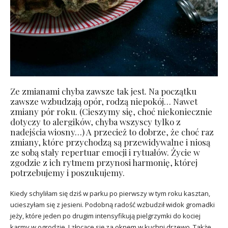
Ze zmianami chyba zawsze tak jest. Na początku
zawsze wzbudzają opór, rodzą niepokój… Nawet
zmiany pór roku. (Cieszymy się, choć niekoniecznie
dotyczy to alergików, chyba wszyscy tylko z
nadejścia wiosny…) A przecież to dobrze, że choć raz
zmiany, które przychodzą są przewidywalne i niosą
ze sobą stały repertuar emocji i rytuałów. Życie w
zgodzie z ich rytmem przynosi harmonię, której
potrzebujemy i poszukujemy.
Kiedy schyliłam się dziś w parku po pierwszy w tym roku kasztan,
ucieszyłam się z jesieni. Podobną radość wzbudził widok gromadki
jeży, które jeden po drugim intensyfikują pielgrzymki do kociej
karmy w ogrodzie. I złocące się za oknem w kuchni drzewo. Także