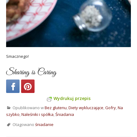
Smacznego!
Sharing is Caring
Wydrukuj przepis
Opublikowano w
Bez glutenu
,
Diety wykluczające
,
Gofry
,
Na
szybko
,
Naleśniki i spółka
,
Śniadania
Otagowano
śniadanie