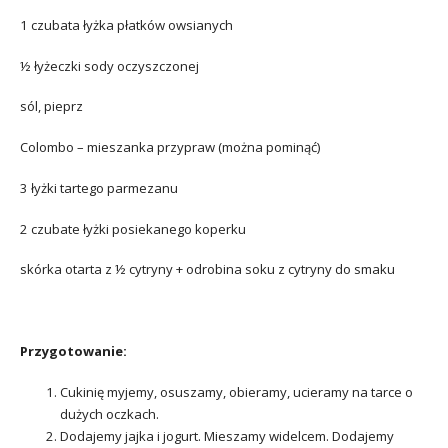
1 czubata łyżka płatków owsianych
½ łyżeczki sody oczyszczonej
sól, pieprz
Colombo – mieszanka przypraw (można pominąć)
3 łyżki tartego parmezanu
2 czubate łyżki posiekanego koperku
skórka otarta z ½ cytryny + odrobina soku z cytryny do smaku
Przygotowanie:
Cukinię myjemy, osuszamy, obieramy, ucieramy na tarce o
dużych oczkach.
Dodajemy jajka i jogurt. Mieszamy widelcem. Dodajemy