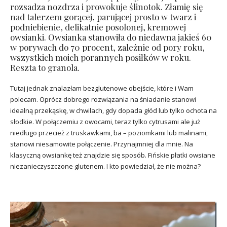
rozsadza nozdrza i prowokuje ślinotok. Złamię się
nad talerzem gorącej, parującej prosto w twarz i
podniebienie, delikatnie posolonej, kremowej
owsianki. Owsianka stanowiła do niedawna jakieś 60
w porywach do 70 procent, zależnie od pory roku,
wszystkich moich porannych posiłków w roku.
Reszta to granola.
Tutaj jednak znalazłam bezglutenowe obejście, które i Wam
polecam. Oprócz dobrego rozwiązania na śniadanie stanowi
idealną przekąskę, w chwilach, gdy dopada głód lub tylko ochota na
słodkie. W połączemiu z owocami, teraz tylko cytrusami ale już
niedługo przecież z truskawkami, ba – poziomkami lub malinami,
stanowi niesamowite połączenie. Przynajmniej dla mnie. Na
klasyczną owsiankę też znajdzie się sposób. Fińskie płatki owsiane
niezanieczyszczone glutenem. I kto powiedział, że nie można?