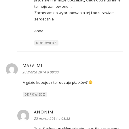
Ja juz sie nie moge doczekac, kiedy dotra do mnie
te moje zamowione…
Zachecam do wyprobowania tej i pozdrawiam
serdecznie
Anna
ODPOWIEDZ
MAŁA MI
pisze:
20 marca 2014 o 08:00
A gdzie kupujesz te rodzaje płatków?
ODPOWIEDZ
ANONIM
pisze:
25 marca 2014 o 08:32
Tu w Brukseli w sklepach bio… a w Polsce mozna