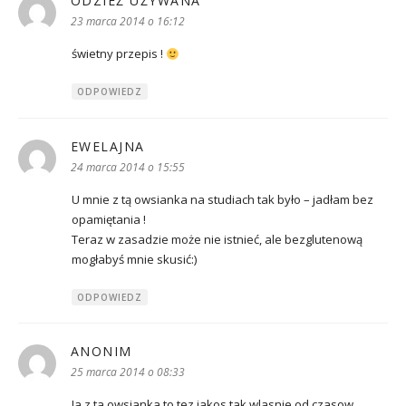
ODZIEŻ UŻYWANA
pisze:
23 marca 2014 o 16:12
świetny przepis !
ODPOWIEDZ
EWELAJNA
pisze:
24 marca 2014 o 15:55
U mnie z tą owsianka na studiach tak było – jadłam bez
opamiętania !
Teraz w zasadzie może nie istnieć, ale bezglutenową
mogłabyś mnie skusić:)
ODPOWIEDZ
ANONIM
pisze:
25 marca 2014 o 08:33
Ja z ta owsianka to tez jakos tak wlasnie od czasow