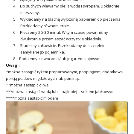
4. Do suchych wlewamy olej z wodą i syropem. Dokładnie
mieszamy.
5. Wykładamy na blachę wyłożoną papierem do pieczenia.
Rozkładamy równomiernie.
6. Pieczemy 25-30 minut. W tym czasie powinniśmy
dwukrotnie przemieszać wszystkie składniki.
7. Studzimy całkowicie. Przekładamy do szczelnie
zamykanego pojemnika.
8. Podajemy z owocami i/lub jogurtem sojowym.
Uwagi:
*można zastąpić ryżem preparowanym, poppingiem, dodatkową
porcją płatków migdałowych lub pominąć
**można zastąpić oliwą
***można zastąpić wodą lub – najlepiej – sokiem jabłkowym
****można zastąpić miodem