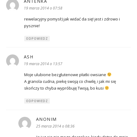
ANTENKA
pisze:
19 marca 2014 o 07:58
rewelacyjny pomysł:) jak widać da się! jest i zdrowo i
pysznie!
ODPOWIEDZ
ASH
pisze:
19 marca 2014 o 13:57
Moje ulubione bezglutenowe płatki owsiane
A granola cudna, piekę swoją co chwilę, i jak mi się
skończy to chyba wypróbuję Twoją, bo kusi
ODPOWIEDZ
ANONIM
pisze:
25 marca 2014 o 08:36