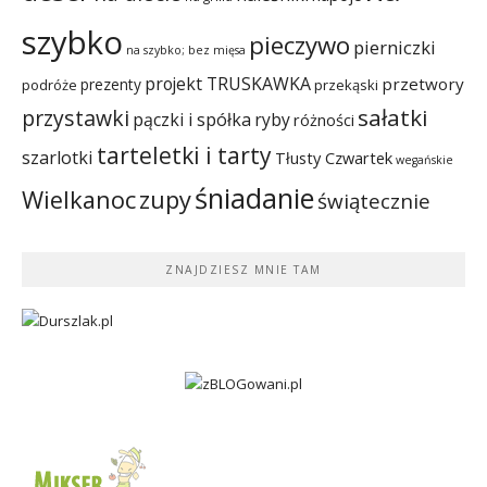
szybko
pieczywo
pierniczki
na szybko; bez mięsa
projekt TRUSKAWKA
przetwory
prezenty
podróże
przekąski
sałatki
przystawki
pączki i spółka
ryby
różności
tarteletki i tarty
szarlotki
Tłusty Czwartek
wegańskie
śniadanie
Wielkanoc
zupy
świątecznie
ZNAJDZIESZ MNIE TAM