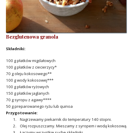
Bezglutenowa granola
Składniki:
100 g płatków migdałowych
100 g płatków z ciecierzycy*
70 g oleju kokosowego**
100 g wody kokosowej***
100 g płatków ryżowych
150 g płatków jaglanych
70 g syropu z agawy****
50 g preparowanego ryżu lub quinoa
Przygotowanie:
1. Nagrzewamy piekarnik do temperatury 140 stopni.
2. Olej rozpuszczamy. Mieszamy z syropem i wodą kokosową.
3. Łączymy wszystkie suche składniki.