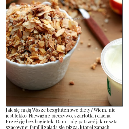
Jak się mają Wasze bezglutenowe diety? Wiem, nie
jest lekko. Nieważne pieczywo, szarlotki i ciacha.
Przeżyję bez bagietek. Dam radę patrzeć jak reszta
szacownej familii zajada się pizzą, której zapach