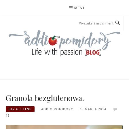
Przejdź
MENU
do
treści
ADDIOPOMIDORY
Granola bezglutenowa.
BEZ GLUTENU
ADDIO POMIDORY
18 MARCA 2014
13