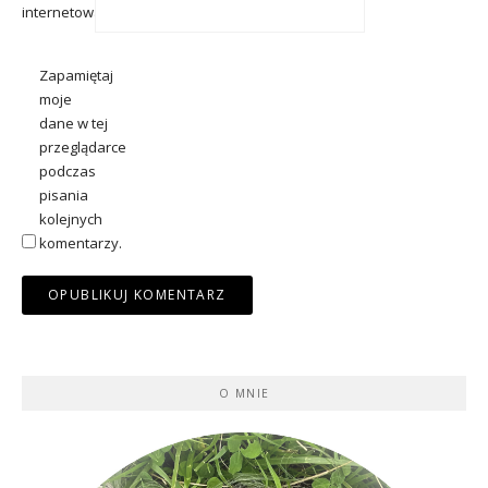
internetowa
Zapamiętaj
moje
dane w tej
przeglądarce
podczas
pisania
kolejnych
komentarzy.
O MNIE