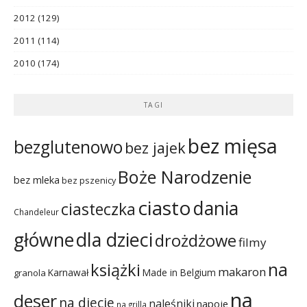
2012
(129)
2011
(114)
2010
(174)
TAGI
bez mięsa
bezglutenowo
bez jajek
Boże Narodzenie
bez mleka
bez pszenicy
ciasto
dania
ciasteczka
Chandeleur
dla dzieci
główne
drożdżowe
filmy
na
książki
makaron
Karnawał
Made in Belgium
granola
na
deser
na diecie
naleśniki
napoje
na grilla