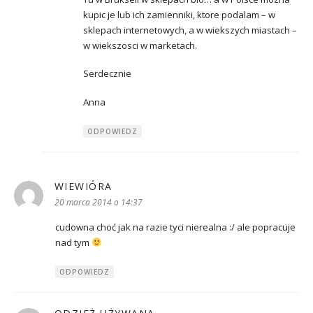
kupic je lub ich zamienniki, ktore podalam – w
sklepach internetowych, a w wiekszych miastach –
w wiekszosci w marketach.
Serdecznie
Anna
ODPOWIEDZ
WIEWIÓRA
pisze:
20 marca 2014 o 14:37
cudowna choć jak na razie tyci nierealna :/ ale popracuje
nad tym
ODPOWIEDZ