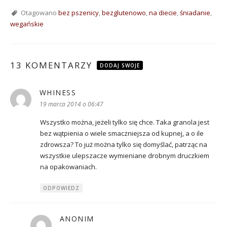
Otagowano
bez pszenicy
,
bezglutenowo
,
na diecie
,
śniadanie
,
wegańskie
13 KOMENTARZY
DODAJ SWOJE
WHINESS
pisze:
19 marca 2014 o 06:47
Wszystko można, jeżeli tylko się chce. Taka granola jest
bez wątpienia o wiele smaczniejsza od kupnej, a o ile
zdrowsza? To już można tylko się domyślać, patrząc na
wszystkie ulepszacze wymieniane drobnym druczkiem
na opakowaniach.
ODPOWIEDZ
ANONIM
pisze: