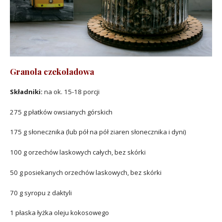
Granola czekoladowa
Składniki:
na ok. 15-18 porcji
275 g płatków owsianych górskich
175 g słonecznika (lub pół na pół ziaren słonecznika i dyni)
100 g orzechów laskowych całych, bez skórki
50 g posiekanych orzechów laskowych, bez skórki
70 g syropu z daktyli
1 płaska łyżka oleju kokosowego