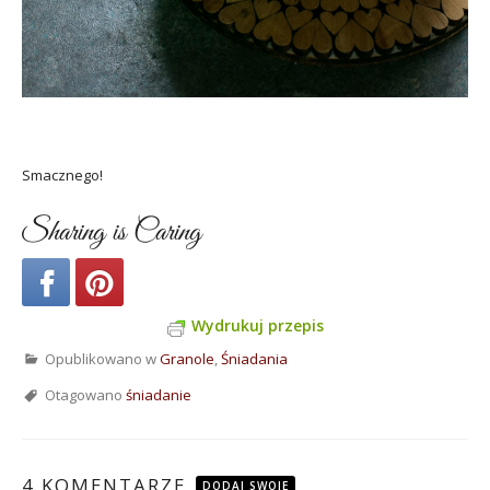
Smacznego!
Sharing is Caring
Wydrukuj przepis
Opublikowano w
Granole
,
Śniadania
Otagowano
śniadanie
4 KOMENTARZE
DODAJ SWOJE