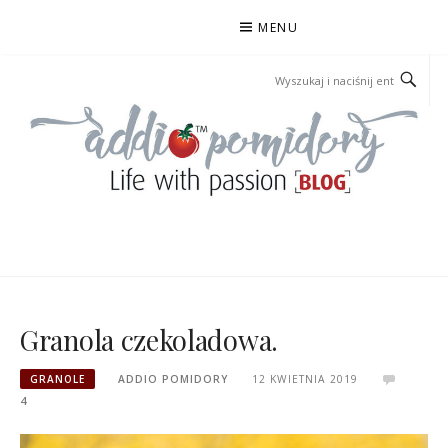
Przejdź
MENU
do
treści
ADDIOPOMIDORY
Granola czekoladowa.
GRANOLE
ADDIO POMIDORY
12 KWIETNIA 2019
4