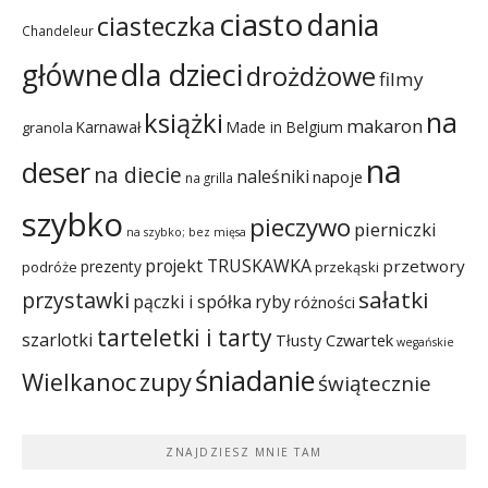
ciasto
dania
ciasteczka
Chandeleur
dla dzieci
główne
drożdżowe
filmy
na
książki
makaron
Karnawał
Made in Belgium
granola
na
deser
na diecie
naleśniki
napoje
na grilla
szybko
pieczywo
pierniczki
na szybko; bez mięsa
projekt TRUSKAWKA
przetwory
prezenty
podróże
przekąski
sałatki
przystawki
pączki i spółka
ryby
różności
tarteletki i tarty
szarlotki
Tłusty Czwartek
wegańskie
śniadanie
Wielkanoc
zupy
świątecznie
ZNAJDZIESZ MNIE TAM