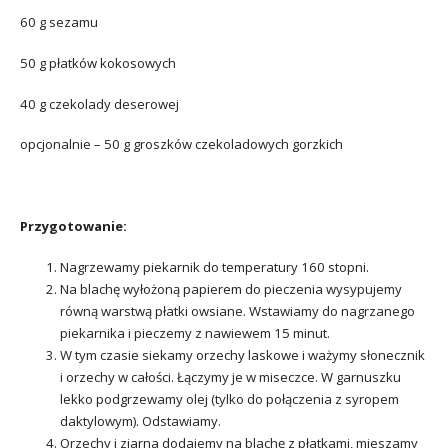
60 g sezamu
50 g płatków kokosowych
40 g czekolady deserowej
opcjonalnie – 50 g groszków czekoladowych gorzkich
Przygotowanie:
Nagrzewamy piekarnik do temperatury 160 stopni.
Na blachę wyłożoną papierem do pieczenia wysypujemy
równą warstwą płatki owsiane. Wstawiamy do nagrzanego
piekarnika i pieczemy z nawiewem 15 minut.
W tym czasie siekamy orzechy laskowe i ważymy słonecznik
i orzechy w całości. Łączymy je w miseczce. W garnuszku
lekko podgrzewamy olej (tylko do połączenia z syropem
daktylowym). Odstawiamy.
Orzechy i ziarna dodajemy na blachę z płatkami, mieszamy