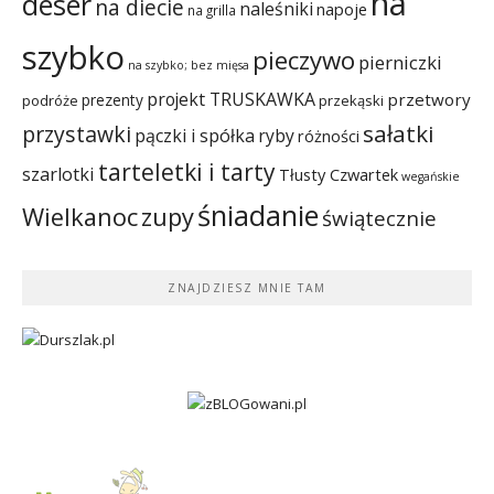
na
deser
na diecie
naleśniki
napoje
na grilla
szybko
pieczywo
pierniczki
na szybko; bez mięsa
projekt TRUSKAWKA
przetwory
prezenty
podróże
przekąski
sałatki
przystawki
pączki i spółka
ryby
różności
tarteletki i tarty
szarlotki
Tłusty Czwartek
wegańskie
śniadanie
Wielkanoc
zupy
świątecznie
ZNAJDZIESZ MNIE TAM