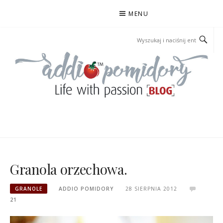
Przejdź
MENU
do
treści
ADDIOPOMIDORY
Granola orzechowa.
GRANOLE
ADDIO POMIDORY
28 SIERPNIA 2012
21