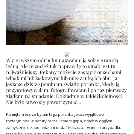
W pierwszym odruchu nazwałam ją sobie granolą
leśną. Ale przecież tak naprawdę to smak jest tu
najważniejszy. Pekany możecie zastąpić orzechami
włoskimi lub laskowymi lub mieszanką ich obu. Ja
jeszcze dziś wspominam światło poranka, kiedy ją
przygotowywałam, fotografowałam i po raz pierwszy
zjadłam na śniadanie. Dokładnie w takiej kolejności.
Nie było łatwo się powstrzymać…
Pamiętam też, że byłam tego poranka jakoś wyjątkowo
roztargniona (z natury raczej jestem gapa, z tych w ciągłym
zamyśleniu) i zapomniałam dodać tłuszczu – w moim przypadku
masła kokosowego. Przez to nie wyszły tak kruche jak poprzednie