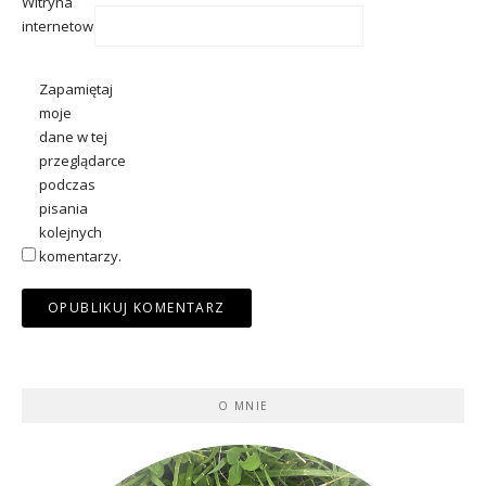
Witryna
internetowa
Zapamiętaj
moje
dane w tej
przeglądarce
podczas
pisania
kolejnych
komentarzy.
O MNIE