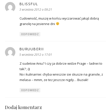
BLISSFUL
pisze:
3 września 2012 o 09:21
Cudowność, muszę w końcu wyczarować jakąś dobrą
granolę na jesienne dni
ODPOWIEDZ
BURUUBERII
pisze:
5 września 2012 o 17:01
Z sudetow Aniu? I czy ja dobrze widze Prage – ladnei to
tak? ;-))
No i kulinarnie: chyba wreszcie sie skusze na granole, z
melasa – mmm, ze tez jeszcze nigdy… Buziak!
ODPOWIEDZ
Dodaj komentarz