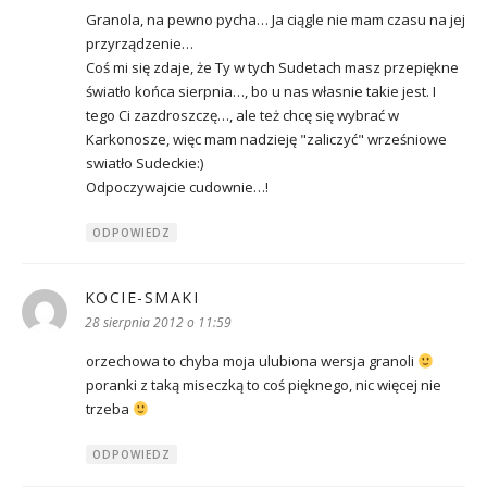
Granola, na pewno pycha… Ja ciągle nie mam czasu na jej
przyrządzenie…
Coś mi się zdaje, że Ty w tych Sudetach masz przepiękne
światło końca sierpnia…, bo u nas własnie takie jest. I
tego Ci zazdroszczę…, ale też chcę się wybrać w
Karkonosze, więc mam nadzieję "zaliczyć" wrześniowe
swiatło Sudeckie:)
Odpoczywajcie cudownie…!
ODPOWIEDZ
KOCIE-SMAKI
pisze:
28 sierpnia 2012 o 11:59
orzechowa to chyba moja ulubiona wersja granoli
poranki z taką miseczką to coś pięknego, nic więcej nie
trzeba
ODPOWIEDZ