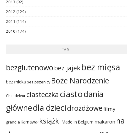
2013
(92)
2012
(129)
2011
(114)
2010
(174)
TAGI
bez mięsa
bezglutenowo
bez jajek
Boże Narodzenie
bez mleka
bez pszenicy
ciasto
dania
ciasteczka
Chandeleur
dla dzieci
główne
drożdżowe
filmy
na
książki
makaron
Karnawał
Made in Belgium
granola