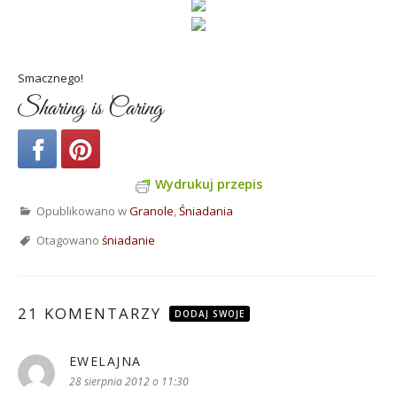
Smacznego!
Sharing is Caring
Wydrukuj przepis
Opublikowano w
Granole
,
Śniadania
Otagowano
śniadanie
21 KOMENTARZY
DODAJ SWOJE
EWELAJNA
pisze:
28 sierpnia 2012 o 11:30