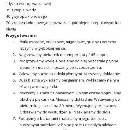
1 łyżka esencji waniliowej
35 g ciepłej wody
40 g syropu klonowego
70 g masła kokosowego (można zastąpić olejem rzepakowym lub
oliwą)
Przygotowanie:
1. Płatki owsiane, orkiszowe, migdałowe, quinoa i orzechy
łączymy w głębokiej misce.
2. Nagrzewamy piekarnik do temperatury 145 stopni.
3. Podgrzewamy wodę. Dodajemy do niej pozostałe płynne
składniki i masło, mieszamy do rozpuszczenia.
4. Zalewamy suche składniki płynnymi. Mieszamy dokładnie.
5. Dużą blachę wykładamy pergaminem. Wykładamy na nim
równą warstwą płatki.
6. Pieczemy 20 minut z nawiewem. Po tym czasie wyjmujemy
blachę z piekarnika. Mieszamy dokładnie. Wstawiamy do
piekarnika jeszcze na 20 minut. Wyjmujemy. Mieszamy.
Odstawiamy do wystudzenia. Przekładamy do słoja.
7. Podajemy z bananami i naturalnym jogurtem lub z
suszonymi morelami. Albo po prostu z ciepłym mlekiem.