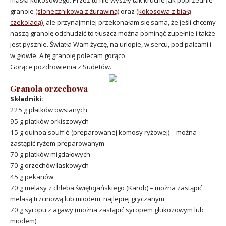
granole
(słonecznikowa z żurawiną)
oraz
(kokosowa z białą
czekoladą)
ale przynajmniej przekonałam się sama, że jeśli chcemy
naszą granolę odchudzić to tłuszcz można pominąć zupełnie i także
jest pysznie. Światła Wam życzę, na urlopie, w sercu, pod palcami i
w głowie. A tę granolę polecam gorąco.
Gorące pozdrowienia z Sudetów.
Granola orzechowa
Składniki:
225 g płatków owsianych
95 g płatków orkiszowych
15 g quinoa soufflé (preparowanej komosy ryżowej) – można
zastąpić ryżem preparowanym
70 g płatków migdałowych
70 g orzechów laskowych
45 g pekanów
70 g melasy z chleba świętojańskiego (Karob) – można zastąpić
melasą trzcinową lub miodem, najlepiej gryczanym
70 g syropu z agawy (można zastąpić syropem glukozowym lub
miodem)