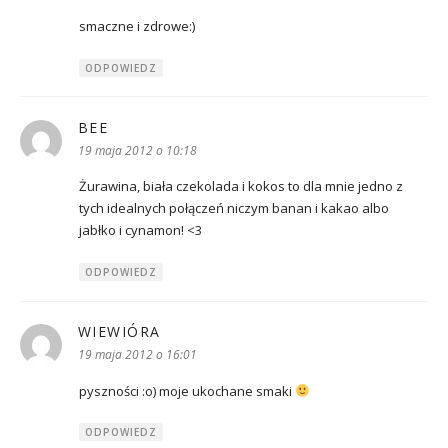
smaczne i zdrowe:)
ODPOWIEDZ
BEE
pisze:
19 maja 2012 o 10:18
Żurawina, biała czekolada i kokos to dla mnie jedno z
tych idealnych połączeń niczym banan i kakao albo
jabłko i cynamon! <3
ODPOWIEDZ
WIEWIÓRA
pisze:
19 maja 2012 o 16:01
pyszności :o) moje ukochane smaki
ODPOWIEDZ