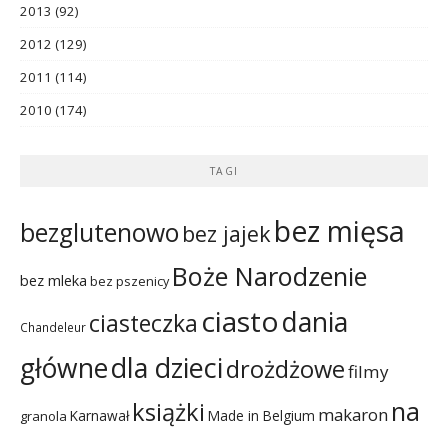
2013
(92)
2012
(129)
2011
(114)
2010
(174)
TAGI
bez mięsa
bezglutenowo
bez jajek
Boże Narodzenie
bez mleka
bez pszenicy
ciasto
dania
ciasteczka
Chandeleur
dla dzieci
główne
drożdżowe
filmy
na
książki
makaron
Karnawał
Made in Belgium
granola