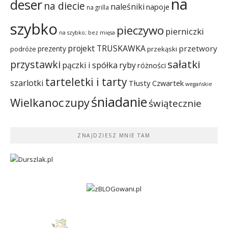
na
deser
na diecie
naleśniki
napoje
na grilla
szybko
pieczywo
pierniczki
na szybko; bez mięsa
projekt TRUSKAWKA
przetwory
prezenty
podróże
przekąski
sałatki
przystawki
pączki i spółka
ryby
różności
tarteletki i tarty
szarlotki
Tłusty Czwartek
wegańskie
śniadanie
Wielkanoc
zupy
świątecznie
ZNAJDZIESZ MNIE TAM