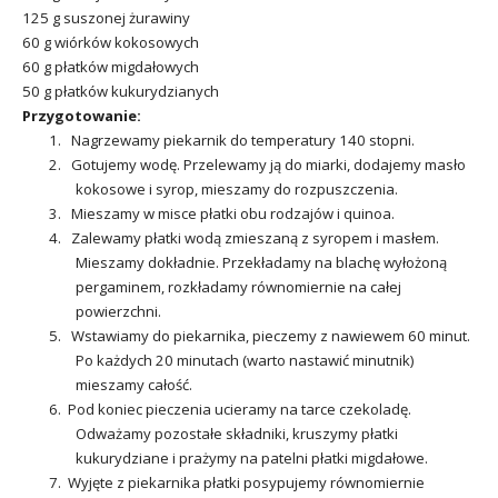
125 g suszonej żurawiny
60 g wiórków kokosowych
60 g płatków migdałowych
50 g płatków kukurydzianych
Przygotowanie:
1. Nagrzewamy piekarnik do temperatury 140 stopni.
2. Gotujemy wodę. Przelewamy ją do miarki, dodajemy masło
kokosowe i syrop, mieszamy do rozpuszczenia.
3. Mieszamy w misce płatki obu rodzajów i quinoa.
4. Zalewamy płatki wodą zmieszaną z syropem i masłem.
Mieszamy dokładnie. Przekładamy na blachę wyłożoną
pergaminem, rozkładamy równomiernie na całej
powierzchni.
5. Wstawiamy do piekarnika, pieczemy z nawiewem 60 minut.
Po każdych 20 minutach (warto nastawić minutnik)
mieszamy całość.
6. Pod koniec pieczenia ucieramy na tarce czekoladę.
Odważamy pozostałe składniki, kruszymy płatki
kukurydziane i prażymy na patelni płatki migdałowe.
7. Wyjęte z piekarnika płatki posypujemy równomiernie