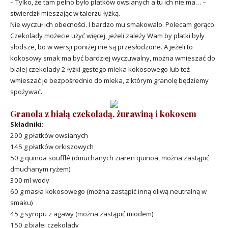
– Tylko, że tam pełno było płatków owsianych a tu ich nie ma… –
stwierdził mieszając w talerzu łyżką.
Nie wyczuł ich obecności. I bardzo mu smakowało. Polecam gorąco.
Czekolady możecie użyć więcej, jeżeli zależy Wam by płatki były
słodsze, bo w wersji poniżej nie są przesłodzone. A jeżeli to
kokosowy smak ma być bardziej wyczuwalny, można wmieszać do
białej czekolady 2 łyżki gęstego mleka kokosowego lub też
wmieszać je bezpośrednio do mleka, z którym granolę będziemy
spożywać.
Granola z białą czekoladą, żurawiną i kokosem
Składniki:
290 g płatków owsianych
145 g płatków orkiszowych
50 g quinoa soufflé (dmuchanych ziaren quinoa, można zastąpić
dmuchanym ryżem)
300 ml wody
60 g masła kokosowego (można zastąpić inną oliwą neutralną w
smaku)
45 g syropu z agawy (można zastąpić miodem)
150 g białej czekolady