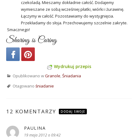
czekoladą. Mieszamy dokładnie całość. Dodajemy
wymieszane ze sobą wcześniej płatki, wiórki i żurawinę.
Łączymy w całość. Pozostawiamy do wystygnięcia.
Przekładamy do słoja. Przechowujemy szczelnie zakryte.
Smacznego!
Sharing is Caring
Wydrukuj przepis
Opublikowano w
Granole
,
Śniadania
Otagowano
śniadanie
12 KOMENTARZY
DODAJ SWOJE
PAULINA
pisze:
19 maja 2012 o 09:42