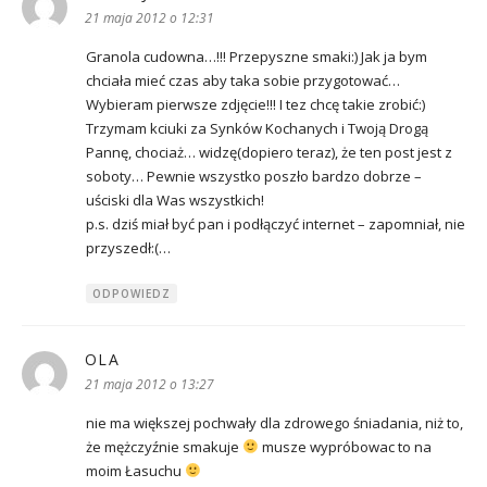
21 maja 2012 o 12:31
Granola cudowna…!!! Przepyszne smaki:) Jak ja bym
chciała mieć czas aby taka sobie przygotować…
Wybieram pierwsze zdjęcie!!! I tez chcę takie zrobić:)
Trzymam kciuki za Synków Kochanych i Twoją Drogą
Pannę, chociaż… widzę(dopiero teraz), że ten post jest z
soboty… Pewnie wszystko poszło bardzo dobrze –
uściski dla Was wszystkich!
p.s. dziś miał być pan i podłączyć internet – zapomniał, nie
przyszedł:(…
ODPOWIEDZ
OLA
pisze:
21 maja 2012 o 13:27
nie ma większej pochwały dla zdrowego śniadania, niż to,
że mężczyźnie smakuje
musze wypróbowac to na
moim Łasuchu