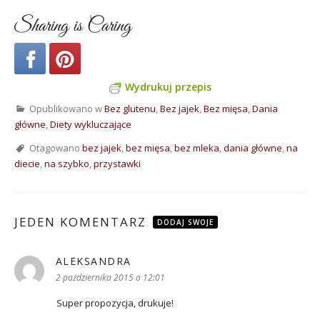
Sharing is Caring
Wydrukuj przepis
Opublikowano w
Bez glutenu
,
Bez jajek
,
Bez mięsa
,
Dania
główne
,
Diety wykluczające
Otagowano
bez jajek
,
bez mięsa
,
bez mleka
,
dania główne
,
na
diecie
,
na szybko
,
przystawki
JEDEN KOMENTARZ
DODAJ SWOJE
ALEKSANDRA
pisze:
2 października 2015 o 12:01
Super propozycja, drukuje!