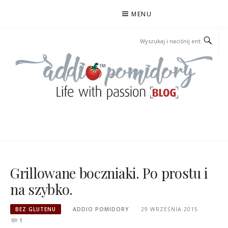
Przejdź
MENU
do
treści
ADDIOPOMIDORY
Grillowane boczniaki. Po prostu i
na szybko.
BEZ GLUTENU
ADDIO POMIDORY
29 WRZEŚNIA 2015
1