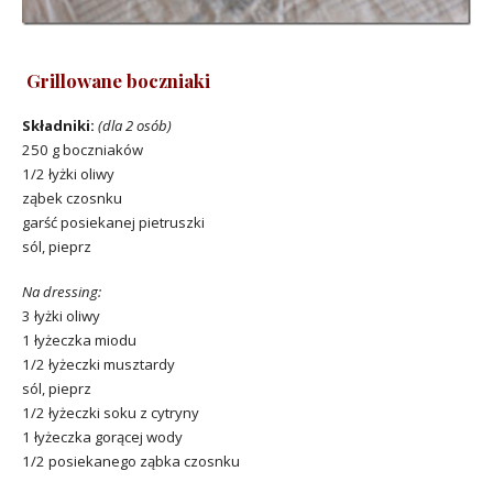
Grillowane boczniaki
Składniki:
(dla 2 osób)
250 g boczniaków
1/2 łyżki oliwy
ząbek czosnku
garść posiekanej pietruszki
sól, pieprz
Na dressing:
3 łyżki oliwy
1 łyżeczka miodu
1/2 łyżeczki musztardy
sól, pieprz
1/2 łyżeczki soku z cytryny
1 łyżeczka gorącej wody
1/2 posiekanego ząbka czosnku