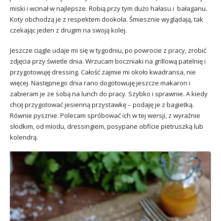
miski i wcinał w najlepsze. Robią przy tym dużo hałasu i bałaganu.
Koty obchodzą je z respektem dookoła. Śmiesznie wyglądają, tak
czekając jeden z drugim na swoją kolej.
Jeszcze ciągle udaje mi się w tygodniu, po powrocie z pracy, zrobić
zdjęcia przy świetle dnia. Wrzucam boczniaki na grillową patelnię i
przygotowuję dressing. Całość zajmie mi około kwadransa, nie
więcej. Następnego dnia rano dogotowuję jeszcze makaron i
zabieram je ze sobą na lunch do pracy. Szybko i sprawnie. A kiedy
chcę przygotować jesienną przystawkę – podaję je z bagietką.
Równie pysznie. Polecam spróbować ich w tej wersji, z wyraźnie
słodkim, od miodu, dressingiem, posypane obficie pietruszką lub
kolendrą.