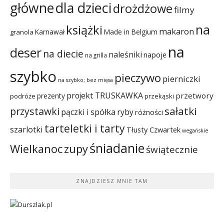
dla dzieci
główne
drożdżowe
filmy
na
książki
makaron
Karnawał
Made in Belgium
granola
na
deser
na diecie
naleśniki
napoje
na grilla
szybko
pieczywo
pierniczki
na szybko; bez mięsa
projekt TRUSKAWKA
przetwory
prezenty
podróże
przekąski
sałatki
przystawki
pączki i spółka
ryby
różności
tarteletki i tarty
szarlotki
Tłusty Czwartek
wegańskie
śniadanie
Wielkanoc
zupy
świątecznie
ZNAJDZIESZ MNIE TAM