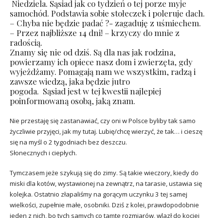
Niedziela. Sąsiad jak co tydzień o tej porze myje
samochód. Podstawia sobie stołeczek i poleruje dach.
– Chyba nie będzie padać ?- zagaduję z uśmiechem.
– Przez najbliższe 14 dni! – krzyczy do mnie z
radością.
Znamy się nie od dziś. Są dla nas jak rodzina,
powierzamy ich opiece nasz dom i zwierzęta, gdy
wyjeżdżamy. Pomagają nam we wszystkim, radzą i
zawsze wiedzą, jaka będzie jutro
pogoda. Sąsiad jest w tej kwestii najlepiej
poinformowaną osobą, jaką znam.
Nie przestaję się zastanawiać, czy oni w Polsce byliby tak samo
życzliwie przyjęci, jak my tutaj. Lubię/chcę wierzyć, że tak… i cieszę
się na myśl o 2 tygodniach bez deszczu.
Słonecznych i ciepłych.
Tymczasem jeże szykują się do zimy. Są takie wieczory, kiedy do
miski dla kotów, wystawionej na zewnątrz, na tarasie, ustawia się
kolejka. Ostatnio złapaliśmy na gorącym uczynku 3 tej samej
wielkości, zupełnie małe, osobniki. Dziś z kolei, prawdopodobnie
jeden z nich, bo tych samych co tamte rozmiarów, wlazł do kociej