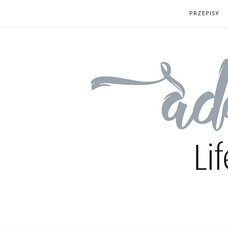
Przejdź
PRZEPISY
do
treści
ADDIOPOMI