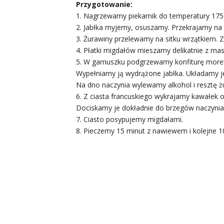
Przygotowanie:
1. Nagrzewamy piekarnik do temperatury 175 
2. Jabłka myjemy, osuszamy. Przekrajamy na
3. Żurawiny przelewamy na sitku wrzątkiem.
4. Płatki migdałów mieszamy delikatnie z m
5. W garnuszku podgrzewamy konfiturę morel
Wypełniamy ją wydrążone jabłka. Układamy
Na dno naczynia wylewamy alkohol i resztę ż
6. Z ciasta francuskiego wykrajamy kawałek o
Dociskamy je dokładnie do brzegów naczynia
7. Ciasto posypujemy migdałami.
8. Pieczemy 15 minut z nawiewem i kolejne 10