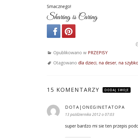
Smacznego!
Sharing is Caring
Opublikowano w
PRZEPISY
Otagowano
dla dzieci
,
na deser
,
na szybk
15 KOMENTARZY
DODAJ SWOJE
DOTA|ONEGINETATOPA
pisze:
13 października 2012 o 07:03
super bardzo mi sie ten przepis pod