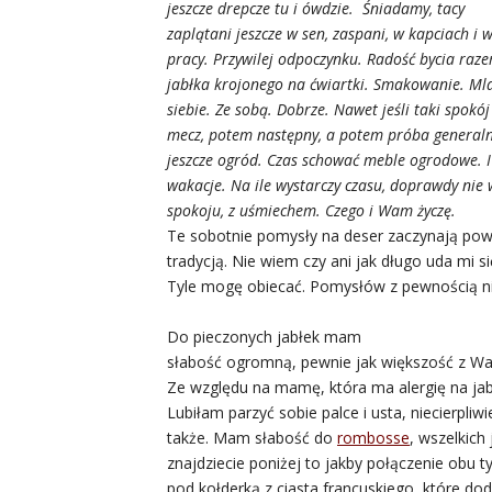
jeszcze drepcze tu i ówdzie. Śniadamy, tacy
zaplątani jeszcze w sen, zaspani, w kapciach i
pracy. Przywilej odpoczynku. Radość bycia raze
jabłka krojonego na ćwiartki. Smakowanie. Ml
siebie. Ze sobą. Dobrze. Nawet jeśli taki spokó
mecz, potem następny, a potem próba generaln
jeszcze ogród. Czas schować meble ogrodowe. I
wakacje. Na ile wystarczy czasu, doprawdy nie 
spokoju, z uśmiechem. Czego i Wam życzę.
Te sobotnie pomysły na deser zaczynają powo
tradycją. Nie wiem czy ani jak długo uda mi si
Tyle mogę obiecać. Pomysłów z pewnością ni
Do pieczonych jabłek mam
słabość ogromną, pewnie jak większość z Wa
Ze względu na mamę, która ma alergię na jabł
Lubiłam parzyć sobie palce i usta, niecierpli
także. Mam słabość do
rombosse
, wszelkich
znajdziecie poniżej to jakby połączenie obu 
pod kołderką z ciasta francuskiego, które d