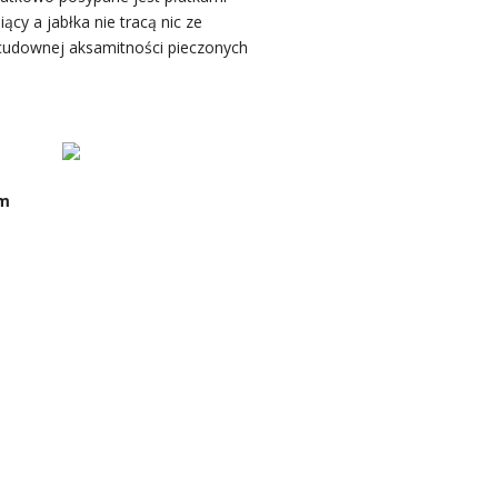
cy a jabłka nie tracą nic ze
 cudownej aksamitności pieczonych
im