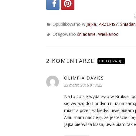
Opublikowano w
Jajka
,
PRZEPISY
,
Śniadan
Otagowano
śniadanie
,
Wielkanoc
2 KOMENTARZE
DODAJ SWOJE
OLIMPIA DAVIES
pisze:
23 marca 2016 o 17:22
Na to co się wydarzyło w Brukseli po
się wyjazd do Londynu i już na samą
miast a przecież kiedyś uwielbiałam
Aniu mam nadzieję, że jesteście i będ
Jajka pierwsza klasa, uwielbiam tak