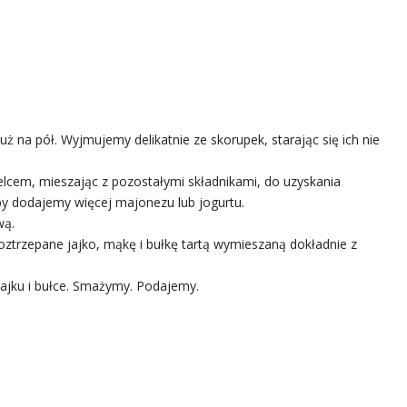
 na pół. Wyjmujemy delikatnie ze skorupek, starając się ich nie
delcem, mieszając z pozostałymi składnikami, do uzyskania
by dodajemy więcej majonezu lub jogurtu.
wą.
ztrzepane jajko, mąkę i bułkę tartą wymieszaną dokładnie z
jajku i bułce. Smażymy. Podajemy.