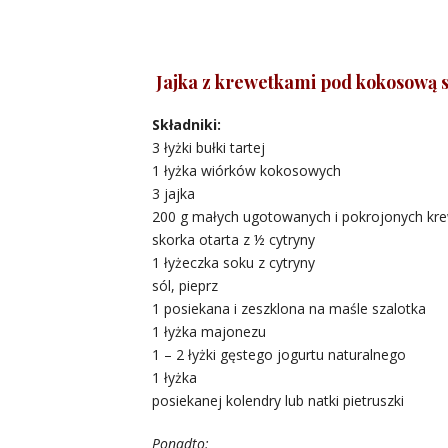
Jajka z krewetkami pod kokosową 
Składniki:
3 łyżki bułki tartej
1 łyżka wiórków kokosowych
3 jajka
200 g małych ugotowanych i pokrojonych kr
skorka otarta z ½ cytryny
1 łyżeczka soku z cytryny
sól, pieprz
1 posiekana i zeszklona na maśle szalotka
1 łyżka majonezu
1 – 2 łyżki gęstego jogurtu naturalnego
1 łyżka
posiekanej kolendry lub natki pietruszki
Ponadto: