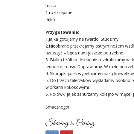
mąka
1 roztrzepane
jajko
Przygotowanie:
1.Jajka gotujemy na twardo. Studzimy.
2.Nieobrane przekrajamy ostrym nożem wzdłuż
naruszyć – będą nam jeszcze potrzebne.
3. Białka i żółtka dokładnie rozdrabniamy wi
jednolitej masy. Doprawiamy. W razie potrze
4. Skorupki jajek wypełniamy masą krewetko
5. Do trzech talerzyków wykładamy osobno ro
wiórkami kokosowymi.
6. Połówki jajek zanurzamy kolejno w mące, 
Smacznego!
Sharing is Caring