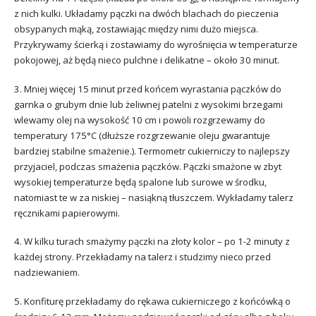
z nich kulki. Układamy pączki na dwóch blachach do pieczenia
obsypanych mąką, zostawiając między nimi dużo miejsca.
Przykrywamy ścierką i zostawiamy do wyrośnięcia w temperaturze
pokojowej, aż będą nieco pulchne i delikatne – około 30 minut.
3. Mniej więcej 15 minut przed końcem wyrastania pączków do
garnka o grubym dnie lub żeliwnej patelni z wysokimi brzegami
wlewamy olej na wysokość 10 cm i powoli rozgrzewamy do
temperatury 175°C (dłuższe rozgrzewanie oleju gwarantuje
bardziej stabilne smażenie.). Termometr cukierniczy to najlepszy
przyjaciel, podczas smażenia pączków. Pączki smażone w zbyt
wysokiej temperaturze będą spalone lub surowe w środku,
natomiast te w za niskiej – nasiąkną tłuszczem. Wykładamy talerz
ręcznikami papierowymi.
4. W kilku turach smażymy pączki na złoty kolor – po 1-2 minuty z
każdej strony. Przekładamy na talerz i studzimy nieco przed
nadziewaniem.
5. Konfiturę przekładamy do rękawa cukierniczego z końcówką o