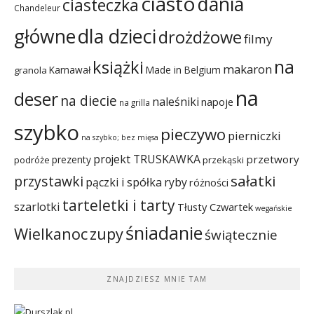
ciasto
dania
ciasteczka
Chandeleur
dla dzieci
główne
drożdżowe
filmy
na
książki
makaron
Karnawał
Made in Belgium
granola
na
deser
na diecie
naleśniki
napoje
na grilla
szybko
pieczywo
pierniczki
na szybko; bez mięsa
projekt TRUSKAWKA
przetwory
prezenty
podróże
przekąski
sałatki
przystawki
pączki i spółka
ryby
różności
tarteletki i tarty
szarlotki
Tłusty Czwartek
wegańskie
śniadanie
Wielkanoc
zupy
świątecznie
ZNAJDZIESZ MNIE TAM