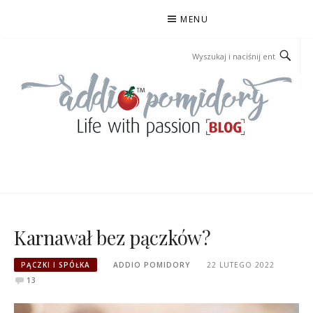
Przejdź
MENU
do
treści
ADDIOPOMIDORY
Karnawał bez pączków?
PĄCZKI I SPÓŁKA
ADDIO POMIDORY
22 LUTEGO 2022
13