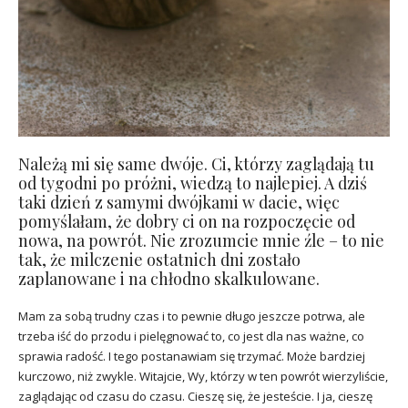
Należą mi się same dwóje. Ci, którzy zaglądają tu
od tygodni po próżni, wiedzą to najlepiej. A dziś
taki dzień z samymi dwójkami w dacie, więc
pomyślałam, że dobry ci on na rozpoczęcie od
nowa, na powrót. Nie zrozumcie mnie źle – to nie
tak, że milczenie ostatnich dni zostało
zaplanowane i na chłodno skalkulowane.
Mam za sobą trudny czas i to pewnie długo jeszcze potrwa, ale
trzeba iść do przodu i pielęgnować to, co jest dla nas ważne, co
sprawia radość. I tego postanawiam się trzymać. Może bardziej
kurczowo, niż zwykle. Witajcie, Wy, którzy w ten powrót wierzyliście,
zaglądając od czasu do czasu. Cieszę się, że jesteście. I ja, cieszę