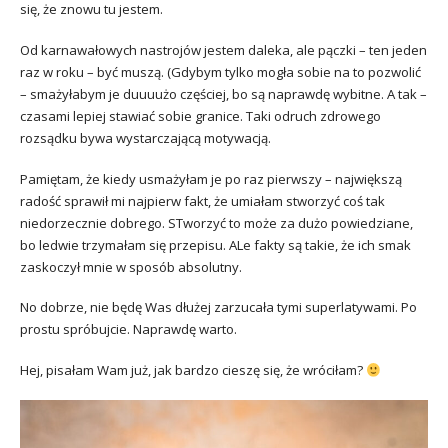
się, że znowu tu jestem.
Od karnawałowych nastrojów jestem daleka, ale pączki – ten jeden
raz w roku – być muszą. (Gdybym tylko mogła sobie na to pozwolić
– smażyłabym je duuuużo częściej, bo są naprawdę wybitne. A tak –
czasami lepiej stawiać sobie granice. Taki odruch zdrowego
rozsądku bywa wystarczającą motywacją.
Pamiętam, że kiedy usmażyłam je po raz pierwszy – największą
radość sprawił mi najpierw fakt, że umiałam stworzyć coś tak
niedorzecznie dobrego. STworzyć to może za dużo powiedziane,
bo ledwie trzymałam się przepisu. ALe fakty są takie, że ich smak
zaskoczył mnie w sposób absolutny.
No dobrze, nie będę Was dłużej zarzucała tymi superlatywami. Po
prostu spróbujcie. Naprawdę warto.
Hej, pisałam Wam już, jak bardzo cieszę się, że wróciłam?