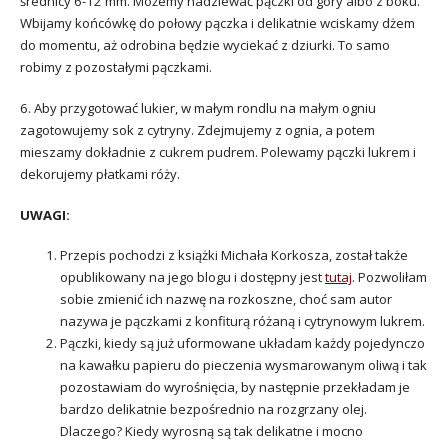
średnicy 6-12 mm. Możemy nadziewać pączki od góry albo z boku.
Wbijamy końcówkę do połowy pączka i delikatnie wciskamy dżem
do momentu, aż odrobina będzie wyciekać z dziurki. To samo
robimy z pozostałymi pączkami.
6. Aby przygotować lukier, w małym rondlu na małym ogniu
zagotowujemy sok z cytryny. Zdejmujemy z ognia, a potem
mieszamy dokładnie z cukrem pudrem. Polewamy pączki lukrem i
dekorujemy płatkami róży.
UWAGI:
Przepis pochodzi z książki Michała Korkosza, został także
opublikowany na jego blogu i dostępny jest
tutaj
. Pozwoliłam
sobie zmienić ich nazwę na rozkoszne, choć sam autor
nazywa je pączkami z konfiturą różaną i cytrynowym lukrem.
Pączki, kiedy są już uformowane układam każdy pojedynczo
na kawałku papieru do pieczenia wysmarowanym oliwą i tak
pozostawiam do wyrośnięcia, by następnie przekładam je
bardzo delikatnie bezpośrednio na rozgrzany olej.
Dlaczego? Kiedy wyrosną są tak delikatne i mocno