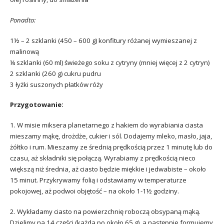
Ponadto:
1½ – 2 szklanki (450 – 600 g) konfitury różanej wymieszanej z
malinową
¼ szklanki (60 ml) świeżego soku z cytryny (mniej więcej z 2 cytryn)
2 szklanki (260 g) cukru pudru
3 łyżki suszonych płatków róży
Przygotowanie:
1. W misie miksera planetarnego z hakiem do wyrabiania ciasta
mieszamy mąkę, drożdże, cukier i sól. Dodajemy mleko, masło, jaja,
żółtko i rum. Mieszamy ze średnią prędkością przez 1 minutę lub do
czasu, aż składniki się połączą. Wyrabiamy z prędkością nieco
większą niż średnia, aż ciasto będzie miękkie i jedwabiste – około
15 minut. Przykrywamy folią i odstawiamy w temperaturze
pokojowej, aż podwoi objętość – na około 1-1½ godziny.
2. Wykładamy ciasto na powierzchnię roboczą obsypaną mąką.
Dzielimy na 14 części (każda po około 65 g), a następnie formujemy