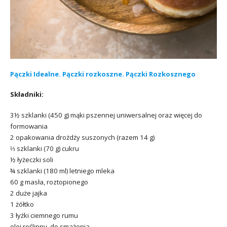
Pączki Idealne. Pączki rozkoszne. Pączki Rozkosznego
Składniki:
3½ szklanki (450 g) mąki pszennej uniwersalnej oraz więcej do
formowania
2 opakowania drożdży suszonych (razem 14 g)
⅓ szklanki (70 g) cukru
½ łyżeczki soli
¾ szklanki (180 ml) letniego mleka
60 g masła, roztopionego
2 duże jajka
1 żółtko
3 łyżki ciemnego rumu
olej roślinny, do smażenia