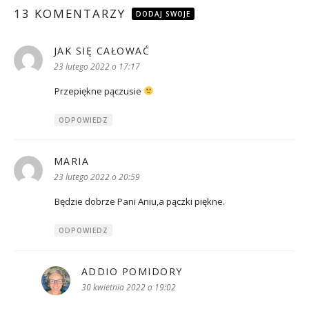
13 KOMENTARZY
DODAJ SWOJE
JAK SIĘ CAŁOWAĆ
pisze:
23 lutego 2022 o 17:17
Przepiękne pączusie
ODPOWIEDZ
MARIA
pisze:
23 lutego 2022 o 20:59
Będzie dobrze Pani Aniu,a pączki piękne.
ODPOWIEDZ
ADDIO POMIDORY
pisze:
30 kwietnia 2022 o 19:02