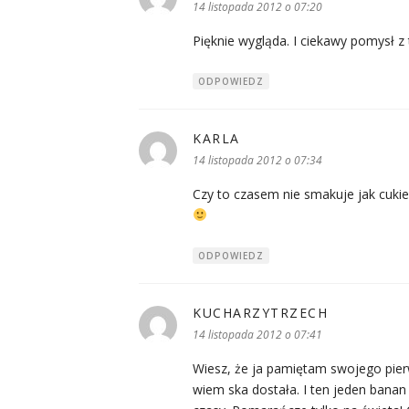
14 listopada 2012 o 07:20
Pięknie wygląda. I ciekawy pomysł 
ODPOWIEDZ
KARLA
pisze:
14 listopada 2012 o 07:34
Czy to czasem nie smakuje jak cuki
ODPOWIEDZ
KUCHARZYTRZECH
pisze:
14 listopada 2012 o 07:41
Wiesz, że ja pamiętam swojego pierw
wiem ska dostała. I ten jeden banan b