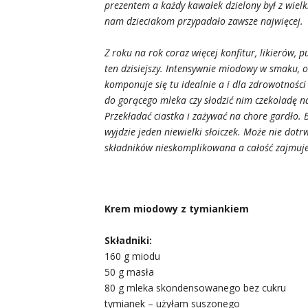
prezentem a każdy kawałek dzielony był z wiel
nam dzieciakom przypadało zawsze najwięcej.
Z roku na rok coraz więcej konfitur, likierów,
ten dzisiejszy. Intensywnie miodowy w smaku, 
komponuje się tu idealnie a i dla zdrowotnoś
do gorącego mleka czy słodzić nim czekoladę na
Przekładać ciastka i zażywać na chore gardło. 
wyjdzie jeden niewielki słoiczek. Może nie do
składników nieskomplikowana a całość zajmuje
Krem miodowy z tymiankiem
Składniki:
160 g miodu
50 g masła
80 g mleka skondensowanego bez cukru
tymianek – użyłam suszonego