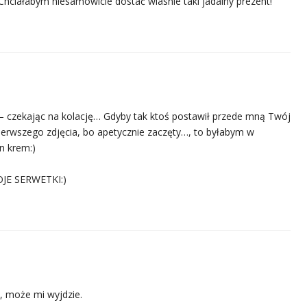
Chciałabym niesamowicie dostać wlasnie taki jadalny prezent!
– czekając na kolację… Gdyby tak ktoś postawił przede mną Twój
 pierwszego zdjęcia, bo apetycznie zaczęty…, to byłabym w
n krem:)
JE SERWETKI:)
, może mi wyjdzie.