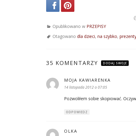
Opublikowano w
PRZEPISY
Otagowano
dla dzieci
,
na szybko
,
prezent
35 KOMENTARZY
DODAJ SWOJE
MOJA KAWIARENKA
pisze:
14 listopada 2012 o 07:05
Pozwoliłem sobie skopiować. Oczywi
ODPOWIEDZ
OLKA
pisze: