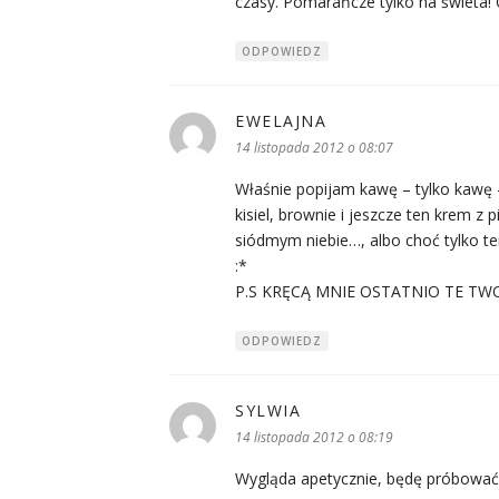
czasy. Pomarańcze tylko na świeta! 
ODPOWIEDZ
EWELAJNA
pisze:
14 listopada 2012 o 08:07
Właśnie popijam kawę – tylko kawę 
kisiel, brownie i jeszcze ten krem z
siódmym niebie…, albo choć tylko te
:*
P.S KRĘCĄ MNIE OSTATNIO TE TWO
ODPOWIEDZ
SYLWIA
pisze:
14 listopada 2012 o 08:19
Wygląda apetycznie, będę próbować