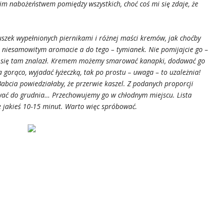
kim nabożeństwem pomiędzy wszystkich, choć coś mi się zdaje, że
 puszek wypełnionych piernikami i różnej maści kremów, jak choćby
o niesamowitym aromacie a do tego – tymianek. Nie pomijajcie go –
ci się tam znalazł. Kremem możemy smarować kanapki, dodawać go
 gorąco, wyjadać łyżeczką, tak po prostu – uwaga – to uzależnia!
Babcia powiedziałaby, że przerwie kaszel. Z podanych proporcji
trwać do grudnia… Przechowujemy go w chłodnym miejscu. Lista
 jakieś 10-15 minut. Warto więc spróbować.