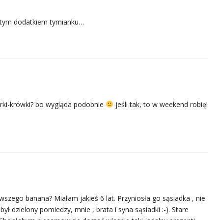
z tym dodatkiem tymianku…
erki-krówki? bo wygląda podobnie
jeśli tak, to w weekend robię!
szego banana? Miałam jakieś 6 lat. Przyniosła go sąsiadka , nie
ył dzielony pomiedzy, mnie , brata i syna sąsiadki :-). Stare