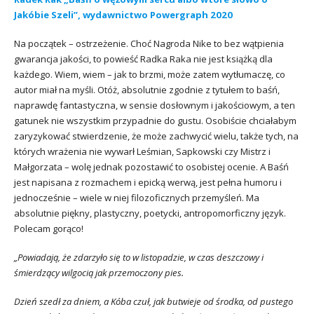
Jakóbie Szeli”, wydawnictwo Powergraph 2020
Na początek – ostrzeżenie. Choć Nagroda Nike to bez wątpienia
gwarancja jakości, to powieść Radka Raka nie jest książką dla
każdego. Wiem, wiem – jak to brzmi, może zatem wytłumaczę, co
autor miał na myśli. Otóż, absolutnie zgodnie z tytułem to baśń,
naprawdę fantastyczna, w sensie dosłownym i jakościowym, a ten
gatunek nie wszystkim przypadnie do gustu. Osobiście chciałabym
zaryzykować stwierdzenie, że może zachwycić wielu, także tych, na
których wrażenia nie wywarł Leśmian, Sapkowski czy Mistrz i
Małgorzata – wolę jednak pozostawić to osobistej ocenie. A Baśń
jest napisana z rozmachem i epicką werwą, jest pełna humoru i
jednocześnie – wiele w niej filozoficznych przemyśleń. Ma
absolutnie piękny, plastyczny, poetycki, antropomorficzny język.
Polecam gorąco!
„Powiadają, że zdarzyło się to w listopadzie, w czas deszczowy i
śmierdzący wilgocią jak przemoczony pies.
Dzień szedł za dniem, a Kóba czuł, jak butwieje od środka, od pustego