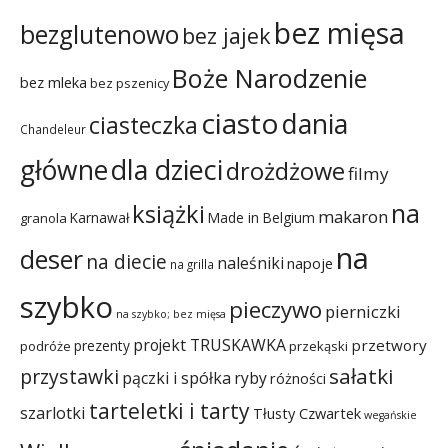
bez mięsa
bezglutenowo
bez jajek
Boże Narodzenie
bez mleka
bez pszenicy
ciasto
dania
ciasteczka
Chandeleur
dla dzieci
główne
drożdżowe
filmy
na
książki
makaron
Karnawał
Made in Belgium
granola
na
deser
na diecie
naleśniki
napoje
na grilla
szybko
pieczywo
pierniczki
na szybko; bez mięsa
projekt TRUSKAWKA
przetwory
prezenty
podróże
przekąski
sałatki
przystawki
pączki i spółka
ryby
różności
tarteletki i tarty
szarlotki
Tłusty Czwartek
wegańskie