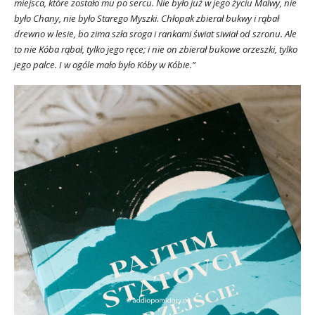
miejsca, które zostało mu po sercu. Nie było już w jego życiu Malwy, nie
było Chany, nie było Starego Myszki. Chłopak zbierał bukwy i rąbał
drewno w lesie, bo zima szła sroga i rankami świat siwiał od szronu. Ale
to nie Kóba rąbał, tylko jego ręce; i nie on zbierał bukowe orzeszki, tylko
jego palce. I w ogóle mało było Kóby w Kóbie.”