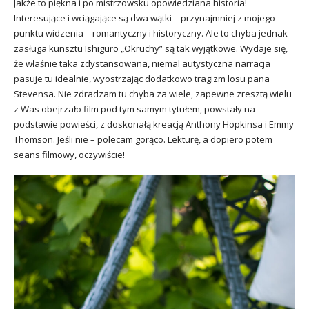
Jakże to piękna i po mistrzowsku opowiedziana historia!
Interesujące i wciągające są dwa wątki – przynajmniej z mojego
punktu widzenia – romantyczny i historyczny. Ale to chyba jednak
zasługa kunsztu Ishiguro „Okruchy” są tak wyjątkowe. Wydaje się,
że właśnie taka zdystansowana, niemal autystyczna narracja
pasuje tu idealnie, wyostrzając dodatkowo tragizm losu pana
Stevensa. Nie zdradzam tu chyba za wiele, zapewne zresztą wielu
z Was obejrzało film pod tym samym tytułem, powstały na
podstawie powieści, z doskonałą kreacją Anthony Hopkinsa i Emmy
Thomson. Jeśli nie – polecam gorąco. Lekturę, a dopiero potem
seans filmowy, oczywiście!