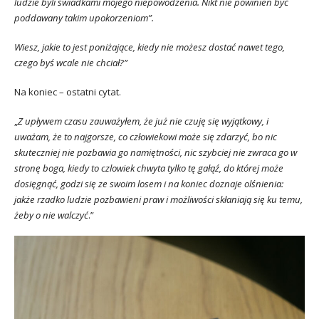
ludzie byli świadkami mojego niepowodzenia. Nikt nie powinien być
poddawany takim upokorzeniom”.
Wiesz, jakie to jest poniżające, kiedy nie możesz dostać nawet tego,
czego byś wcale nie chciał?”
Na koniec – ostatni cytat.
„
Z upływem czasu zauważyłem, że już nie czuję się wyjątkowy, i
uważam, że to najgorsze, co człowiekowi może się zdarzyć, bo nic
skuteczniej nie pozbawia go namiętności, nic szybciej nie zwraca go w
stronę boga, kiedy to czlowiek chwyta tylko tę gałąź, do której może
dosięgnąć, godzi się ze swoim losem i na koniec doznaje olśnienia:
jakże rzadko ludzie pozbawieni praw i możliwości skłaniają się ku temu,
żeby o nie walczyć
.”