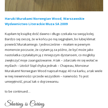
Haruki Murakami Norwegian Wood, Warszawskie
Wydawnictwo Literackie Muza SA 2009
Kupiłam tę książkę dość dawno i długo czekała na swoją kolej.
Bardzo się cieszę, że w końcu po nią sięgnęłam, bo lubię klimat
powieść Murakamiego. I jednocześnie – miałam w pewnym
momencie poczucie, że czytam ją za późno, że być może jako
nastolatka czytałabym ją z mniejszym dystansem, co mogłoby
zwiększyć moje zaangażowanie. A tak – zdarzało mi się wołać w
myślach – Litości! Stąd chyba jednak – Chapeau, Monsieur
Murakami! Norwegian Wood napisał mając 40 na karku, a tak wiele
w niej niewinności i przede wszystkim – naiwności. To jest
umiejętność, pisać tak o dojrzewaniu.
to be continued…
Sharing is Caring