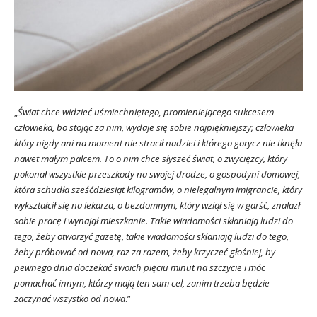
„
Świat chce widzieć uśmiechniętego, promieniejącego sukcesem
człowieka, bo stojąc za nim, wydaje się sobie najpiękniejszy; człowieka
który nigdy ani na moment nie stracił nadziei i którego gorycz nie tknęła
nawet małym palcem. To o nim chce słyszeć świat, o zwycięzcy, który
pokonał wszystkie przeszkody na swojej drodze, o gospodyni domowej,
która schudła sześćdziesiąt kilogramów, o nielegalnym imigrancie, który
wykształcił się na lekarza, o bezdomnym, który wziął się w garść, znalazł
sobie pracę i wynajął mieszkanie. Takie wiadomości skłaniają ludzi do
tego, żeby otworzyć gazetę, takie wiadomości skłaniają ludzi do tego,
żeby próbować od nowa, raz za razem, żeby krzyczeć głośniej, by
pewnego dnia doczekać swoich pięciu minut na szczycie i móc
pomachać innym, którzy mają ten sam cel, zanim trzeba będzie
zaczynać wszystko od nowa
.”