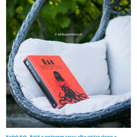
Radek Rak „Baśń o wężowym sercu albo wtóre słowo o