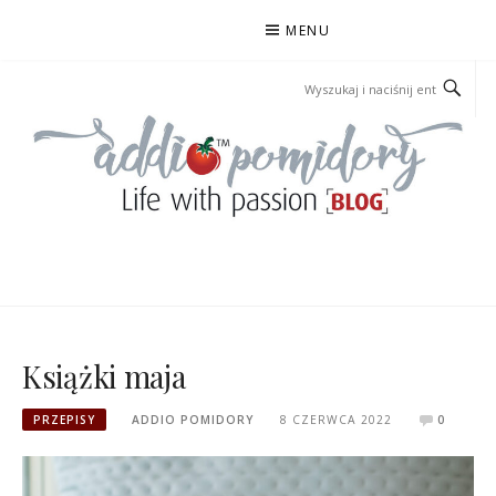
Przejdź
MENU
do
treści
ADDIOPOMIDORY
Książki maja
PRZEPISY
ADDIO POMIDORY
8 CZERWCA 2022
0