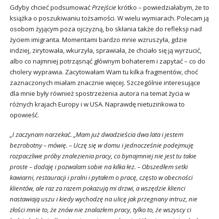
Gdyby chcieć podsumować
Przejście
krótko – powiedziałabym, że to
książka o poszukiwaniu tożsamości. W wielu wymiarach. Polecam ją
osobom żyjącym poza ojczyzną, bo skłania także do refleksji nad
życiem imigranta. Momentami bardzo mnie wzruszyła, gdzie
indziej, zirytowała, wkurzyła, sprawiała, że chciało się ją wyrzucić,
albo co najmniej potrząsnąć głównym bohaterem i zapytać – co do
cholery wyprawia. Zacytowałam Wam tu kilka fragmentów, choć
zaznaczonych miałam znacznie więcej. Szczególnie interesujące
dla mnie były również spostrzeżenia autora na temat życia w
różnych krajach Europy i w USA. Naprawdę nietuzinkowa to
opowieść.
„I zaczynam narzekać. „Mam już dwadzieścia dwa lata i jestem
bezrobotny – mówię. – Uczę się w domu i jednocześnie podejmuję
rozpaczliwe próby znalezienia pracy, co bynajmniej nie jest tu takie
proste – dodaję i pozwalam sobie na kilka łez. – Obszedłem setki
kawiarni, restauracji i pralni i pytałem o pracę, często w obecności
klientów, ale raz za razem pokazują mi drzwi, a wszędzie klienci
nastawiają uszu i kiedy wychodzę na ulicę jak przegnany intruz, nie
złości mnie to, że znów nie znalazłem pracy, tylko to, że wszyscy ci