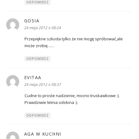
ODPOWIEDZ
GOSIA
pisze:
24 maja 2012 o 08:24
Przepiękne szkoda tylko że nie mogę spróbować,ale
może zrobię……
ODPOWIEDZ
EVITAA
pisze:
24 maja 2012 o 08:37
Cudne to proste nadzienie, mocno truskawkowe :).
Prawdziwie letnia odsłona :).
ODPOWIEDZ
AGA W KUCHNI
pisze: