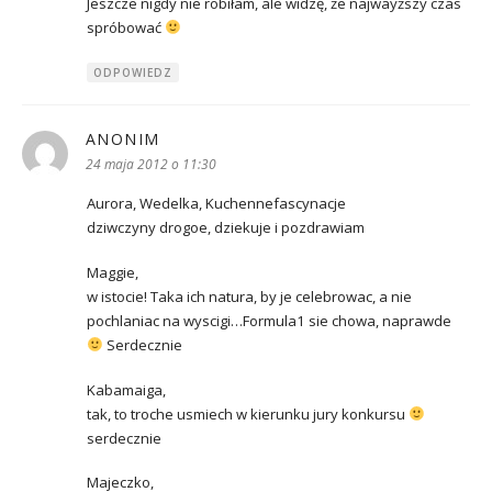
Jeszcze nigdy nie robiłam, ale widzę, że najwayższy czas
spróbować
ODPOWIEDZ
ANONIM
pisze:
24 maja 2012 o 11:30
Aurora, Wedelka, Kuchennefascynacje
dziwczyny drogoe, dziekuje i pozdrawiam
Maggie,
w istocie! Taka ich natura, by je celebrowac, a nie
pochlaniac na wyscigi…Formula1 sie chowa, naprawde
Serdecznie
Kabamaiga,
tak, to troche usmiech w kierunku jury konkursu
serdecznie
Majeczko,