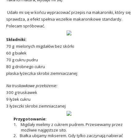
Udało mi się w końcu wypracować przepis na makaroniki, który się
sprawdza, a efekt spełnia wszelkie makaronikowe standardy.
Polecam spróbować.
Składniki:
70 g mielonych migdałów bez skórki
60 g białek
70 g cukru pudru
80 g drobnego cukru
płaska łyżeczka skrobii ziemniaczanej
Na truskawkowe przełożenie:
300 g truskawek
9 łyżek cukru
3 łyżeczki skrobii ziemniaczanej
Przygotowanie:
1. Migdały mielimy z cukrem pudrem. Przesiewamy przez
możliwie najgęstsze sito.
2. Białka ubijamy mikserem. Gdy tylko zaczynają nabierać