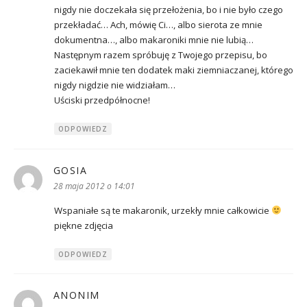
nigdy nie doczekała się przełożenia, bo i nie było czego
przekładać… Ach, mówię Ci…, albo sierota ze mnie
dokumentna…, albo makaroniki mnie nie lubią…
Następnym razem spróbuję z Twojego przepisu, bo
zaciekawił mnie ten dodatek maki ziemniaczanej, którego
nigdy nigdzie nie widziałam…
Uściski przedpółnocne!
ODPOWIEDZ
GOSIA
pisze:
28 maja 2012 o 14:01
Wspaniałe są te makaronik, urzekły mnie całkowicie
piękne zdjęcia
ODPOWIEDZ
ANONIM
pisze: