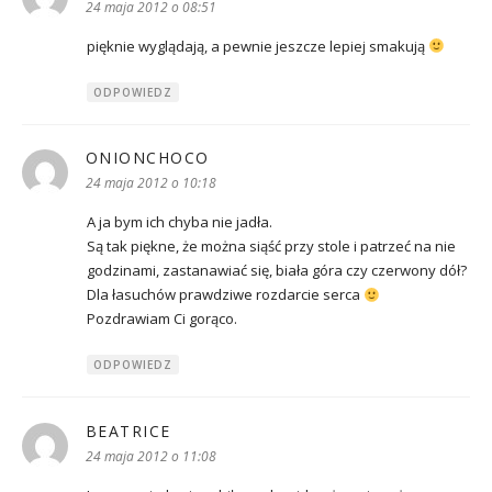
24 maja 2012 o 08:51
pięknie wyglądają, a pewnie jeszcze lepiej smakują
ODPOWIEDZ
ONIONCHOCO
pisze:
24 maja 2012 o 10:18
A ja bym ich chyba nie jadła.
Są tak piękne, że można siąść przy stole i patrzeć na nie
godzinami, zastanawiać się, biała góra czy czerwony dół?
Dla łasuchów prawdziwe rozdarcie serca
Pozdrawiam Ci gorąco.
ODPOWIEDZ
BEATRICE
pisze:
24 maja 2012 o 11:08