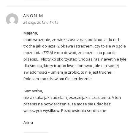
ANONIM
pisze:
24 maja 2012 o 17:15
Majana,
mam wrazenie, ze wiekszosc z nas podchodzi do nich
troche jak do jeza. Z obawa i strachem, czy to sie w ogole
moze udac??? ALe oto dowod, ze moze – na poarcie
przepis… Nic tylko skorzystac. Chociaz raz, nawet nie tyle
dla smaku, ktory trudno kwestionowac, ale dla samej
swiadomosci – umiem je zrobic, to nie jest trudne…
Polecam i pozdrawiam Cie serdecznie
Samantha,
nie az taka jak sadzilam jeszcze jakis czas temu. A ten
przepis na potwierdzenie, ze moze sie udac bez
wiekszych wysilkow. Pozdrowienia serdeczne
Anna