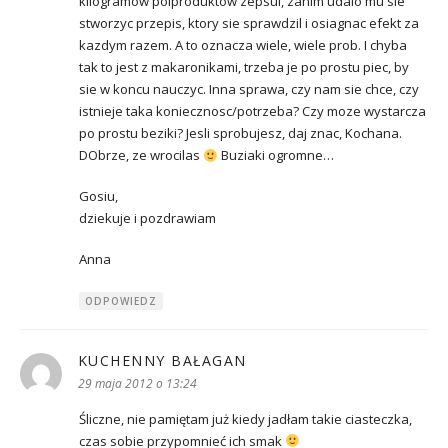
kilogramow polproduktow zepsul, zanim udalo mu sie
stworzyc przepis, ktory sie sprawdzil i osiagnac efekt za
kazdym razem. A to oznacza wiele, wiele prob. I chyba
tak to jest z makaronikami, trzeba je po prostu piec, by
sie w koncu nauczyc. Inna sprawa, czy nam sie chce, czy
istnieje taka koniecznosc/potrzeba? Czy moze wystarcza
po prostu beziki? Jesli sprobujesz, daj znac, Kochana.
DObrze, ze wrocilas
Buziaki ogromne…
Gosiu,
dziekuje i pozdrawiam
Anna
ODPOWIEDZ
KUCHENNY BAŁAGAN
pisze:
29 maja 2012 o 13:24
Śliczne, nie pamiętam już kiedy jadłam takie ciasteczka,
czas sobie przypomnieć ich smak