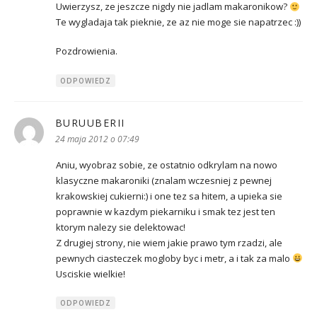
Uwierzysz, ze jeszcze nigdy nie jadlam makaronikow?
Te wygladaja tak pieknie, ze az nie moge sie napatrzec :))
Pozdrowienia.
ODPOWIEDZ
BURUUBERII
pisze:
24 maja 2012 o 07:49
Aniu, wyobraz sobie, ze ostatnio odkrylam na nowo
klasyczne makaroniki (znalam wczesniej z pewnej
krakowskiej cukierni:) i one tez sa hitem, a upieka sie
poprawnie w kazdym piekarniku i smak tez jest ten
ktorym nalezy sie delektowac!
Z drugiej strony, nie wiem jakie prawo tym rzadzi, ale
pewnych ciasteczek mogloby byc i metr, a i tak za malo
Usciskie wielkie!
ODPOWIEDZ