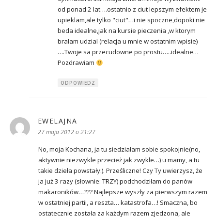
od ponad 2 lat….ostatnio z ciut lepszym efektem je
upieklam,ale tylko "ciut"…i nie spoczne,dopoki nie
beda idealne,jak na kursie pieczenia ,w ktorym
bralam udzial (relacja u mnie w ostatnim wpisie)
….Twoje sa przecudowne po prostu…..idealne…
Pozdrawiam
ODPOWIEDZ
EWELAJNA
pisze:
27 maja 2012 o 21:27
No, moja Kochana, ja tu siedziałam sobie spokojnie(no,
aktywnie niezwykle przecież jak zwykle…) u mamy, a tu
takie dzieła powstały:). Prześliczne! Czy Ty uwierzysz, że
ja już 3 razy (słownie: TRZY) podchodziłam do panów
makaroników…??? Najlepsze wyszły za pierwszym razem
w ostatniej partii, a reszta… katastrofa…! Smaczna, bo
ostatecznie została za każdym razem zjedzona, ale