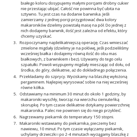
białego koloru dosypujemy małymi porcjami drobny cukier
nie przestając ubijać. Całość nie powinna być ubita na
sztywno. Tu jest czas na dodanie barwnika. Jeśli
zamierzamy z jednej porcji przygotować dwa kolory
makaroników dzielimy powstałą masę na pół. Do jednej z
nich dodajemy barwnik, ilość jest zależna od efektu, który
chcemy uzyskać.
3. Rozpoczynamy najdelikatniejszą operację. Czas wmieszać
zmielone migdały (dzielimy je na połówę, jeśli podzieliliśmy
wcześniej białka i dodajemy równą ilość do obu mas
białkowych, z barwnikiem i bez). Używamy do tego celu
szpatułki. Powoli wsypujemy migdały mieszając od dołu, od
środka, do góry, delikatnie, aż do dokładnego połączenia.
4. Przekładamy do szprycy. Wyciskamy na blaszkę wyłożoną
pergaminem. Najlepiej wyrysować sobie na niej wcześniej
równe kółka.
5. Odstawiamy na minimum 30 minut do około 1 godziny, by
makaroniki wyschły, tworząc na wierzchu cieniuteńką
skorupkę. Po tym czasie delikatnie dotykamy powierzchnię
makaronika. Palec nie powinien się do niego przykleić.
6. Nagrzewamy piekarnik do temperatury 150 stopni.
7. Makaroniki wstawiamy do piekarnika, pieczemy bez
nawiewu, 10 minut. Po tym czasie wyłączamy piekarnik,
uchylamy drzwiczki i po 2-4 minutach wyciągamy blaszkę z