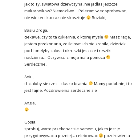
jak to Ty, swiatowa dziewczyna, nie jadlas jeszcze
makaronikow? Niemozliwe… Polecam wiec sprobowac,
nie wie ten, kto raz nie skosztuje
Buziaki,
Basiu Droga,
ciekawe, czy to ta cukiernia, o ktorej mysle
Masz racje,
jestem przekonana, ze ile bym ich nie zrobila, dzieciaki
pochlonelyby calosc i okruszki jeszcze i resztki
nadzienia… Oczywisci z moja mala pomoca
Serdecznie,
Aniu,
chcialoby sie rzec – duszo bratnia
Mamy podobnie, i to
jest fajne. Pozdrowienia serdeczne sle
Angie,
Gosia,
sprobuj, warto przekonac sie samemu, jak to jest je
przygotowywac a pozniej… celebrowac
pozdrowienia