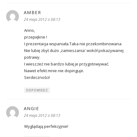
AMBER
pisze:
24 maja 2012 o 08:13
Anno,
przepiękne !
I prezentacja wspaniała.Taka nie przekombinowana.
Nie lubię zbyt dużo ,zamieszania' wokół pokazywanej
potrawy.
I wiesz,też nie bardzo lubię je przygotowywać.
Nawet efekt mnie nie dopinguje.
Serdeczności!
ODPOWIEDZ
ANGIE
pisze:
24 maja 2012 o 08:13
Wyglądają perfekcyjnie!