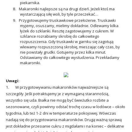
piekarnika.
8. Makaroniki najlepsze są na drugi dzień. Jeżeli ktoś ma
wystarczającą siłę woli, by tyle przeczekać…
9. Przygotowujemy truskawkowe przełożenie. Truskawki
myjemy, osuszamy, mielimy dokładnie. Odlewamy kilka
łyżek do szklanki. Resztę zagotowujemy z cukrem. W
szklance rozrabiamy skrobię do całkowitego
rozpuszczenia. Gdy truskawki w garnku się zagotują
wlewamy rozpuszczoną skrobię, mieszając cały czas, by
nie powstały grudki. Gotujemy przez kilka minut.
Odstawiamy do całkowitego wystudzenia. Przekładamy
makaroniki.
Uwagi:
1. W przygotowywaniu makaroników najważniejsze są
szczegóły. Jeśli potraktujemy je z wymaganą starannością,
wszystko się uda. Białka nie mogą być świeżutko rozbite a
sezonowane, czyli powinny odstać trochę czasu w lodówce – około
tygodnia, lub też 1-2 dni w temperaturze pokojowej. Wówczas
nadają się do przygotowania makaroników. Drugą ważną sprawą
jest dokładne przesianie cukru z migdałami i na koniec – delikatne