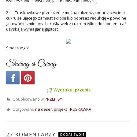
wymieszanie całości tak, jak to opisałam powyżej.
2. Truskawkowe przełożenie można także wykonać z użyciem
cukru żelującego zamiast skrobii lub poprzez redukcję – powolne
gotowanie zmielonych truskawek z cukrem tylko, do momentu aż
uzyskają wymaganą gęstość.
Smacznego!
Sharing is Caring
Wydrukuj przepis
Opublikowano w
PRZEPISY
Otagowano
na deser
,
projekt TRUSKAWKA
27 KOMENTARZY
DODAJ SWOJE