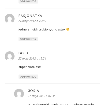
ODPOWIEDZ
PASJONATKA
pisze:
24 maja 2012 o 20:03
jedne z moich ulubionych ciastek
ODPOWIEDZ
DOTA
pisze:
25 maja 2012 o 15:54
super slodkosc!
ODPOWIEDZ
GOSIA
pisze:
27 maja 2012 o 07:35
oj…makaroniki…moja zmora….moje wyzwanie….