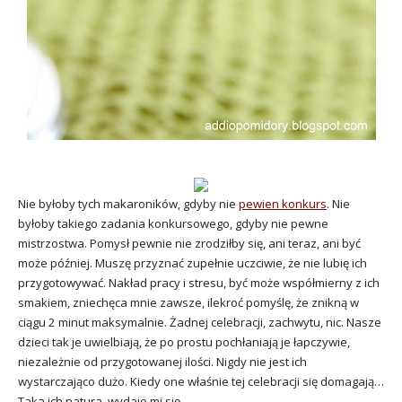
Nie byłoby tych makaroników, gdyby nie
pewien konkurs
. Nie
byłoby takiego zadania konkursowego, gdyby nie pewne
mistrzostwa. Pomysł pewnie nie zrodziłby się, ani teraz, ani być
może później. Muszę przyznać zupełnie uczciwie, że nie lubię ich
przygotowywać. Nakład pracy i stresu, być może współmierny z ich
smakiem, zniechęca mnie zawsze, ilekroć pomyślę, że znikną w
ciągu 2 minut maksymalnie. Żadnej celebracji, zachwytu, nic. Nasze
dzieci tak je uwielbiają, że po prostu pochłaniają je łapczywie,
niezależnie od przygotowanej ilości. Nigdy nie jest ich
wystarczająco dużo. Kiedy one właśnie tej celebracji się domagają…
Taka ich natura, wydaje mi się.