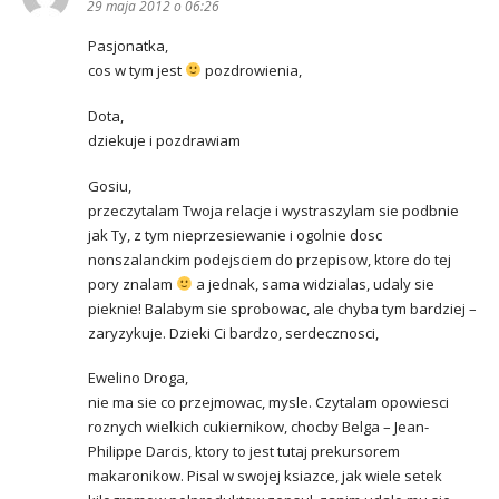
29 maja 2012 o 06:26
Pasjonatka,
cos w tym jest
pozdrowienia,
Dota,
dziekuje i pozdrawiam
Gosiu,
przeczytalam Twoja relacje i wystraszylam sie podbnie
jak Ty, z tym nieprzesiewanie i ogolnie dosc
nonszalanckim podejsciem do przepisow, ktore do tej
pory znalam
a jednak, sama widzialas, udaly sie
pieknie! Balabym sie sprobowac, ale chyba tym bardziej –
zaryzykuje. Dzieki Ci bardzo, serdecznosci,
Ewelino Droga,
nie ma sie co przejmowac, mysle. Czytalam opowiesci
roznych wielkich cukiernikow, chocby Belga – Jean-
Philippe Darcis, ktory to jest tutaj prekursorem
makaronikow. Pisal w swojej ksiazce, jak wiele setek