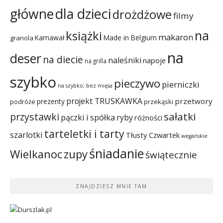
dla dzieci
główne
drożdżowe
filmy
na
książki
makaron
Karnawał
Made in Belgium
granola
na
deser
na diecie
naleśniki
napoje
na grilla
szybko
pieczywo
pierniczki
na szybko; bez mięsa
projekt TRUSKAWKA
przetwory
prezenty
podróże
przekąski
sałatki
przystawki
pączki i spółka
ryby
różności
tarteletki i tarty
szarlotki
Tłusty Czwartek
wegańskie
śniadanie
Wielkanoc
zupy
świątecznie
ZNAJDZIESZ MNIE TAM