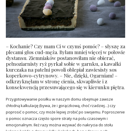
– Kochanie? Czy mam Ci w czymś pomóc? – słyszę za
plecami głos cud-męża. Byłam mniej więcej w połowie
dystansu. Ziemniaków postanowiłam nie obierać,
pełnoziarnisty ryż pyrkał sobie w garnku, a kawałki
kurczaka na patelni powoli oblepiał zawiesisty sos
koperkowo-cytrynowy. – Nie, dzięki, Ogarniam! –
odkrzyknęłam w stronę cienia, skwapliwie i z
konsekwencją przesuwającego się w kierunku piętra.
Przygotowywanie posiłku w naszym domu obejmuje zawsze
chłodną kalkulację (bywa, że i gorączkową, choć rzadziej…) czy
poprosić o pomoc, czy może lepiej zrobić po swojemu. Poproszenie
o pomoc oznacza często spore straty na polu czasowym i
emocjonalnym. Ileż razy można wzywać do nakrycia do stołu