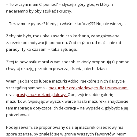
– To w czym mam Ci pomóc? – słyszę z góry głos, w którym
nadaremno byłoby szukać skruchy…
– Teraz mnie pytasz? Kiedy ja właśnie kończę??? No, nie wierzę…
Żeby nie było, rodzinka zasadniczo kochana, zaangażowana,
zależnie od motywacji i pomocna. Cud-mąż to cud-mąż – nie od
parady. Tylko czasami – taka sytuacja…
Z tej to powiastki morał w tym sposobie: kiedy proponują Ci pomoc
chwytaj okazję, przodem puszczaj drania, niech działa!
Wiem, jak bardzo lubicie mazurki Addio. Niektóre z nich darzycie
szczególną sympatią –
mazurek z czekoladową truflą i żurawinami
oraz
prosty mazurek migdałowy.
Obejrzyjcie sobie galerię
mazurków, (wpisując w wyszukiwarce hasło mazurek), znajdziecie
tam inspiracje dotyczące ich dekoracji – na wypadek, gdybyście jej
potrzebowali.
Podejrzewam, że proponowany dzisiaj mazurek orzechowy ma
spore szanse, by znaleźć się w gronie Waszych faworytów. Moim