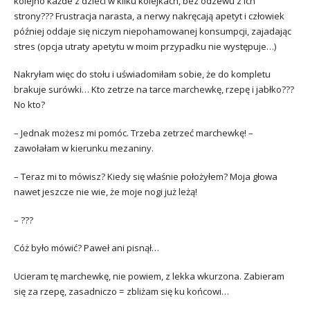
kolejno każde z dzieci w kilku kolejkach, bez odzewu z ich
strony??? Frustracja narasta, a nerwy nakręcają apetyt i człowiek
później oddaje się niczym niepohamowanej konsumpcji, zajadając
stres (opcja utraty apetytu w moim przypadku nie występuje…)
Nakryłam więc do stołu i uświadomiłam sobie, że do kompletu
brakuje surówki… Kto zetrze na tarce marchewkę, rzepę i jabłko???
No kto?
– Jednak możesz mi pomóc. Trzeba zetrzeć marchewkę! –
zawołałam w kierunku mezaniny.
– Teraz mi to mówisz? Kiedy się właśnie położyłem? Moja głowa
nawet jeszcze nie wie, że moje nogi już leżą!
– ???
Cóż było mówić? Paweł ani pisnął…
Ucieram tę marchewkę, nie powiem, z lekka wkurzona. Zabieram
się za rzepę, zasadniczo = zbliżam się ku końcowi…