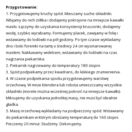
Przygotowanie:
1. Przygotowujemy kruchy spód. Mieszamy suche składniki.
Wbijamy do nich żółtka i dodajemy pokrojone na mniejsze kawałki
masło. Łączymy do uzyskania konsystencji kruszonki, dodajemy
wodę, szybko wyrabiamy. Formujemy placek, zawijamy w folię i
wstawiamy do lodówki na pół godziny. Po tym czasie wykładamy
dno i boki foremki na tartę o średnicy 24 cm wysmarowanej
masłem. Nakłuwamy widelcem, wstawiamy do lodówki na czas
nagrzania piekarnika.
2. Piekarnik nagrzewamy do temperatury 180 stopni.
3. Spód podpiekamy przez kwadrans, do lekkiego zrumienienia.
4. W czasie podpiekania spodu przygotowujemy warstwę
orzechową. W misie blendera lub robota umieszczamy wszystkie
składniki (morele można wcześniej pokroić na mniejsze kawałki).
Miksujemy do uzyskania jednolitej masy, nie musi być idealnie
gładka.
5. Masę orzechową wykładamy na podpieczony spód. Wstawiamy
do piekarnikam w którym obniżamy temperaturę do 160 stopni.
Pieczemy 20 minut. Studzimy. Dekorujemy.