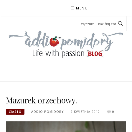
Przejdź
MENU
do
treści
ADDIOPOMIDORY
Mazurek orzechowy.
CIASTO
ADDIO POMIDORY
7 KWIETNIA 2017
0