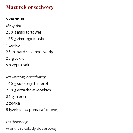
Mazurek orzechowy
Składniki:
Na spód:
250 g mąki tortowej
125 g zimnego masła
1 żółtko
25 ml bardzo zimnej wody
25 g cukru
szczypta soli
Na warstwę orzechową:
100 g suszonych moreli
250 g orzechów włoskich
85 g miodu
2 żółtka
5 łyżek soku pomarańczowego
Do dekoracji:
wiórki czekolady deserowej