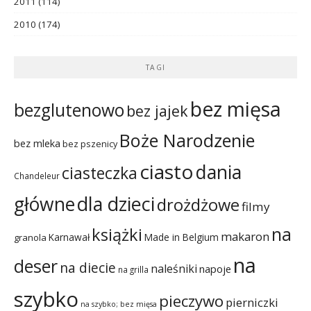
2011
(114)
2010
(174)
TAGI
bez mięsa
bezglutenowo
bez jajek
Boże Narodzenie
bez mleka
bez pszenicy
ciasto
dania
ciasteczka
Chandeleur
dla dzieci
główne
drożdżowe
filmy
na
książki
makaron
Karnawał
Made in Belgium
granola
na
deser
na diecie
naleśniki
napoje
na grilla
szybko
pieczywo
pierniczki
na szybko; bez mięsa