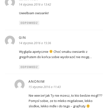
14 stycznia 2016 o 13:42
Uwielbiam owsianki!
ODPOWIEDZ
GIN
pisze:
14 stycznia 2016 o 15:36
Wygląda apetycznie
Choć smaku owsianki z
grejpfrutem do końca sobie wyobrazić nie mogę…
ODPOWIEDZ
ANONIM
pisze:
15 stycznia 2016 o 11:43
Nie wierze! Jak Ty nie mzesz, to kto bedzie mogl???
Pomysl sobie, ze to mleko migdalowe, lekko
slodkie, lekko mdle i do tego – grajfruty