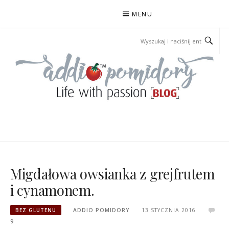
Przejdź
MENU
do
treści
ADDIOPOMIDORY
Migdałowa owsianka z grejfrutem
i cynamonem.
BEZ GLUTENU
ADDIO POMIDORY
13 STYCZNIA 2016
9