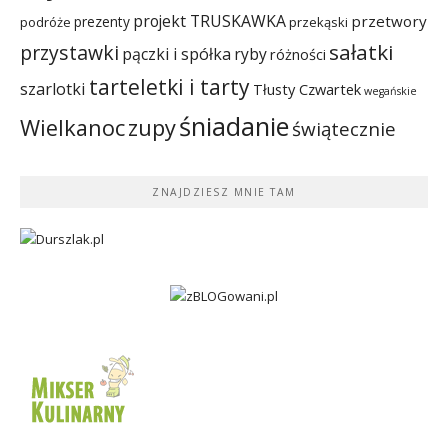
projekt TRUSKAWKA
przetwory
prezenty
podróże
przekąski
sałatki
przystawki
pączki i spółka
ryby
różności
tarteletki i tarty
szarlotki
Tłusty Czwartek
wegańskie
śniadanie
Wielkanoc
zupy
świątecznie
ZNAJDZIESZ MNIE TAM