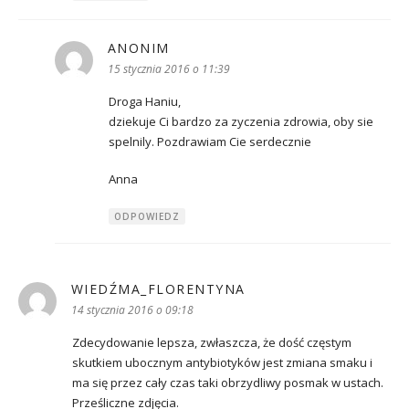
ANONIM
pisze:
15 stycznia 2016 o 11:39
Droga Haniu,
dziekuje Ci bardzo za zyczenia zdrowia, oby sie
spelnily. Pozdrawiam Cie serdecznie
Anna
ODPOWIEDZ
WIEDŹMA_FLORENTYNA
pisze:
14 stycznia 2016 o 09:18
Zdecydowanie lepsza, zwłaszcza, że dość częstym
skutkiem ubocznym antybiotyków jest zmiana smaku i
ma się przez cały czas taki obrzydliwy posmak w ustach.
Prześliczne zdjęcia.