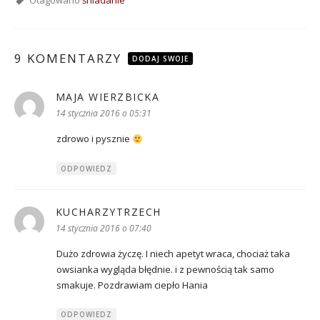
9 KOMENTARZY
DODAJ SWOJE
MAJA WIERZBICKA
pisze:
14 stycznia 2016 o 05:31
zdrowo i pysznie
ODPOWIEDZ
KUCHARZYTRZECH
pisze:
14 stycznia 2016 o 07:40
Dużo zdrowia życzę. I niech apetyt wraca, chociaż taka
owsianka wygląda błędnie. i z pewnością tak samo
smakuje. Pozdrawiam ciepło Hania
ODPOWIEDZ