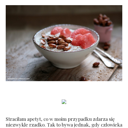
Straciłam apetyt, co w moim przypadku zdarza się
niezwykle rzadko. Tak to bywa jednak, gdy człowieka