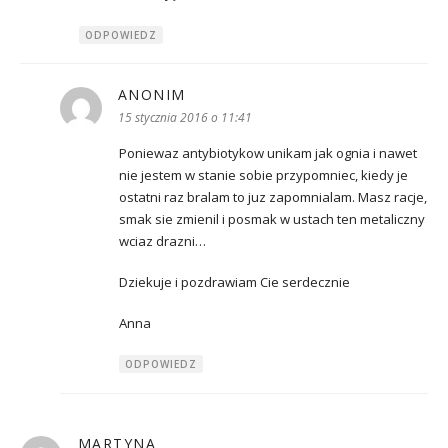
ODPOWIEDZ
ANONIM
pisze:
15 stycznia 2016 o 11:41
Poniewaz antybiotykow unikam jak ognia i nawet
nie jestem w stanie sobie przypomniec, kiedy je
ostatni raz bralam to juz zapomnialam. Masz racje,
smak sie zmienil i posmak w ustach ten metaliczny
wciaz drazni…
Dziekuje i pozdrawiam Cie serdecznie
Anna
ODPOWIEDZ
MARTYNA
pisze: