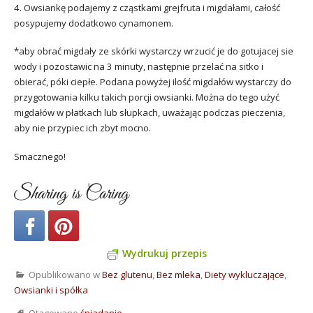
4. Owsiankę podajemy z cząstkami grejfruta i migdałami, całość
posypujemy dodatkowo cynamonem.
*aby obrać migdały ze skórki wystarczy wrzucić je do gotujacej sie
wody i pozostawic na 3 minuty, następnie przelać na sitko i
obierać, póki ciepłe. Podana powyżej ilość migdałów wystarczy do
przygotowania kilku takich porcji owsianki. Można do tego użyć
migdałów w płatkach lub słupkach, uważając podczas pieczenia,
aby nie przypiec ich zbyt mocno.
Smacznego!
Sharing is Caring
Wydrukuj przepis
Opublikowano w
Bez glutenu
,
Bez mleka
,
Diety wykluczające
,
Owsianki i spółka
Otagowano
śniadanie