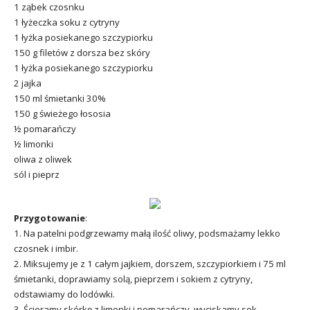
1 ząbek czosnku
1 łyżeczka soku z cytryny
1 łyżka posiekanego szczypiorku
150 g filetów z dorsza bez skóry
1 łyżka posiekanego szczypiorku
2 jajka
150 ml śmietanki 30%
150 g świeżego łososia
½ pomarańczy
½ limonki
oliwa z oliwek
sól i pieprz
Przygotowanie
:
1. Na patelni podgrzewamy małą ilość oliwy, podsmażamy lekko
czosnek i imbir.
2. Miksujemy je z 1 całym jajkiem, dorszem, szczypiorkiem i 75 ml
śmietanki, doprawiamy solą, pieprzem i sokiem z cytryny,
odstawiamy do lodówki.
3. Ścieramy skórkę z limonki i pomarańczy, wyciskamy sok.