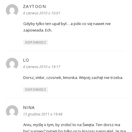
ZAYTOON
pisze:
4 czerwca 2010 o 10:01
Gdyby tylko ten upał był… a póki co się nawet nie
zapowiada. Ech.
ODPOWIEDZ
LO
pisze:
4 czerwca 2010 o 19:17
Dorsz, imbir, czosnek, limonka. Więcej zachęt nie trzeba.
ODPOWIEDZ
NINA
pisze:
15 grudnia 2011 o 19:48
Aniu, myślę o tym, by zrobić to na Święta. Ten dorsz ma
być surowy? pytam bo tylko przy łososiu napisałaś, że ma