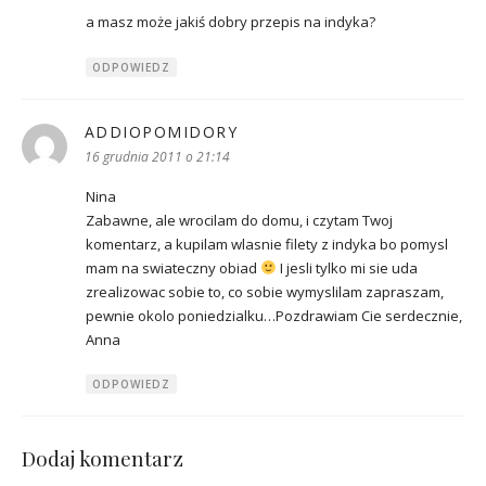
a masz może jakiś dobry przepis na indyka?
ODPOWIEDZ
ADDIOPOMIDORY
pisze:
16 grudnia 2011 o 21:14
Nina
Zabawne, ale wrocilam do domu, i czytam Twoj
komentarz, a kupilam wlasnie filety z indyka bo pomysl
mam na swiateczny obiad
I jesli tylko mi sie uda
zrealizowac sobie to, co sobie wymyslilam zapraszam,
pewnie okolo poniedzialku…Pozdrawiam Cie serdecznie,
Anna
ODPOWIEDZ
Dodaj komentarz