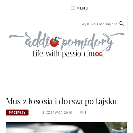
Przejdź
MENU
do
treści
ADDIOPOMIDORY
Mus z łososia i dorsza po tajsku
PRZEPISY
3 CZERWCA 2010
8