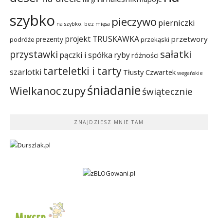
szybko
pieczywo
pierniczki
na szybko; bez mięsa
projekt TRUSKAWKA
przetwory
prezenty
podróże
przekąski
sałatki
przystawki
pączki i spółka
ryby
różności
tarteletki i tarty
szarlotki
Tłusty Czwartek
wegańskie
śniadanie
Wielkanoc
zupy
świątecznie
ZNAJDZIESZ MNIE TAM