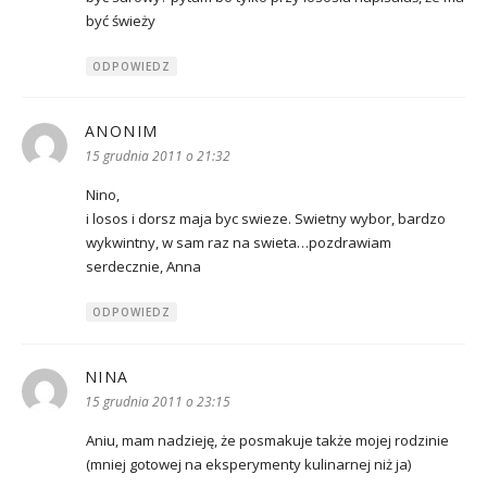
być świeży
ODPOWIEDZ
ANONIM
pisze:
15 grudnia 2011 o 21:32
Nino,
i losos i dorsz maja byc swieze. Swietny wybor, bardzo
wykwintny, w sam raz na swieta…pozdrawiam
serdecznie, Anna
ODPOWIEDZ
NINA
pisze:
15 grudnia 2011 o 23:15
Aniu, mam nadzieję, że posmakuje także mojej rodzinie
(mniej gotowej na eksperymenty kulinarnej niż ja)