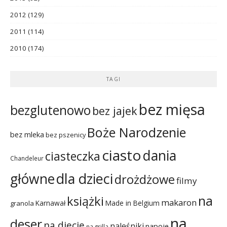
2012
(129)
2011
(114)
2010
(174)
TAGI
bez mięsa
bezglutenowo
bez jajek
Boże Narodzenie
bez mleka
bez pszenicy
ciasto
dania
ciasteczka
Chandeleur
dla dzieci
główne
drożdżowe
filmy
na
książki
makaron
Karnawał
Made in Belgium
granola
na
deser
na diecie
naleśniki
napoje
na grilla