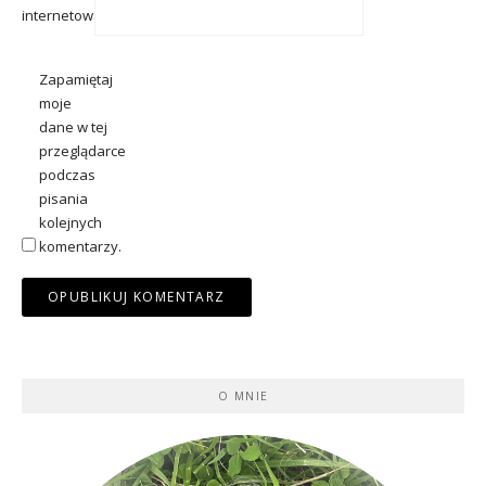
internetowa
Zapamiętaj
moje
dane w tej
przeglądarce
podczas
pisania
kolejnych
komentarzy.
O MNIE