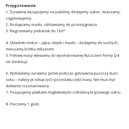
Przygotowanie:
1. Żurawinę wysypujemy na patelnię, dodajemy cukier, miaszamy,
zagotowujemy.
2. Roztapiamy masło, odstawiamy do przestygnięcia.
3. Nagrzewamy piekarnik do 160°
4. Składniki mokre – jajka, olejek i masło – dodajemy do suchych,
mieszamy krótko mikserem.
5. Połowę masy wlewamy do wysmarowanej tłuszczem formy (24
cm średnicy).
6. Wykładamy żurawiny (jeżeli podczas gotowania puszczą dużo
soku – należy je odsączyć) i pozostałą część masy. Nie musi być
dokłanie rozsmarowana.
7. Posypujemy płatkami migdałowymi i odrobiną brązowego cukru.
8. Pieczemy 1 godz.