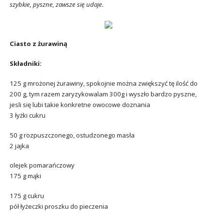
szybkie, pyszne, zawsze się udaje.
Ciasto z żurawiną
Składniki:
125 g mrożonej żurawiny, spokojnie można zwiększyć tę ilość do
200 g, tym razem zaryzykowalam 300g i wyszło bardzo pyszne,
jesli się lubi takie konkretne owocowe doznania
3 łyżki cukru
50 g rozpuszczonego, ostudzonego masła
2 jajka
olejek pomarańczowy
175 g mąki
175 g cukru
pół łyżeczki proszku do pieczenia