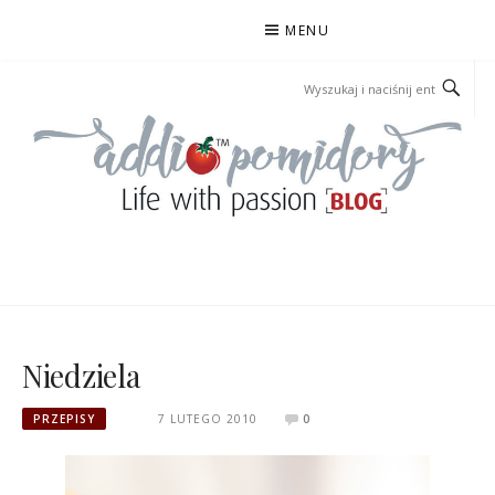
Przejdź
MENU
do
treści
ADDIOPOMIDORY
Niedziela
PRZEPISY
7 LUTEGO 2010
0