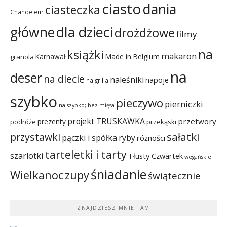
ciasto
dania
ciasteczka
Chandeleur
dla dzieci
główne
drożdżowe
filmy
na
książki
makaron
Karnawał
Made in Belgium
granola
na
deser
na diecie
naleśniki
napoje
na grilla
szybko
pieczywo
pierniczki
na szybko; bez mięsa
projekt TRUSKAWKA
przetwory
prezenty
podróże
przekąski
sałatki
przystawki
pączki i spółka
ryby
różności
tarteletki i tarty
szarlotki
Tłusty Czwartek
wegańskie
śniadanie
Wielkanoc
zupy
świątecznie
ZNAJDZIESZ MNIE TAM