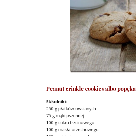
Peanut crinkle cookies albo popęk
Składniki:
250 g płatków owsianych
75 g mąki pszennej
100 g cukru trzcinowego
100 g masła orzechowego