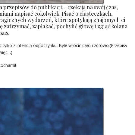
ba przepisów do publikacji… czekają na swój czas,
niami napisać cokolwiek. Pisać o ciasteczkach,
tragicznych wydarzeń, które spotykają znajomych ci
ę zatrzymać, zapłakać, pochylić głowę i zgiąć kolana
zas.
tylko z intencją odpoczynku. Byle wrócić cało i zdrowo.(Przepisy
więc…)
 Kochami!