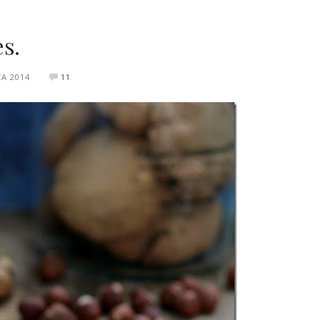
s.
A 2014
11