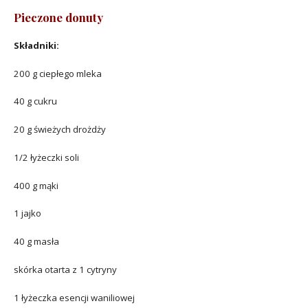
Pieczone donuty
Składniki:
200 g ciepłego mleka
40 g cukru
20 g świeżych drożdży
1/2 łyżeczki soli
400 g mąki
1 jajko
40 g masła
skórka otarta z 1 cytryny
1 łyżeczka esencji waniliowej