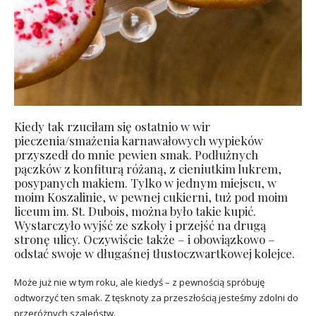
Kiedy tak rzuciłam się ostatnio w wir
pieczenia/smażenia karnawałowych wypieków
przyszedł do mnie pewien smak. Podłużnych
pączków z konfiturą różaną, z cieniutkim lukrem,
posypanych makiem. Tylko w jednym miejscu, w
moim Koszalinie, w pewnej cukierni, tuż pod moim
liceum im. St. Dubois, można było takie kupić.
Wystarczyło wyjść ze szkoły i przejść na drugą
stronę ulicy. Oczywiście także – i obowiązkowo –
odstać swoje w długaśnej tłustoczwartkowej kolejce.
Może już nie w tym roku, ale kiedyś – z pewnością spróbuję
odtworzyć ten smak. Z tęsknoty za przeszłością jesteśmy zdolni do
przeróżnych szaleństw.