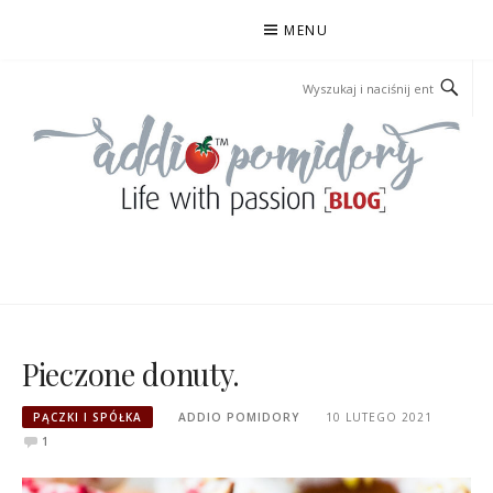
Przejdź
MENU
do
treści
ADDIOPOMIDORY
Pieczone donuty.
PĄCZKI I SPÓŁKA
ADDIO POMIDORY
10 LUTEGO 2021
1