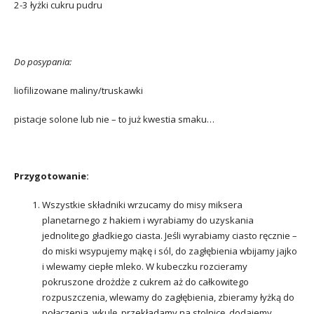
2-3 łyżki cukru pudru
Do posypania:
liofilizowane maliny/truskawki
pistacje solone lub nie – to już kwestia smaku…
Przygotowanie:
Wszystkie składniki wrzucamy do misy miksera
planetarnego z hakiem i wyrabiamy do uzyskania
jednolitego gładkiego ciasta. Jeśli wyrabiamy ciasto ręcznie –
do miski wsypujemy mąkę i sól, do zagłębienia wbijamy jajko
i wlewamy ciepłe mleko. W kubeczku rozcieramy
pokruszone drożdże z cukrem aż do całkowitego
rozpuszczenia, wlewamy do zagłębienia, zbieramy łyżką do
połączenia. wkulę, przekładamy na stolnicę, dodajemy