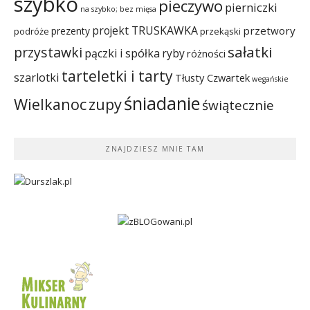
szybko
pieczywo
pierniczki
na szybko; bez mięsa
projekt TRUSKAWKA
przetwory
prezenty
podróże
przekąski
sałatki
przystawki
pączki i spółka
ryby
różności
tarteletki i tarty
szarlotki
Tłusty Czwartek
wegańskie
śniadanie
Wielkanoc
zupy
świątecznie
ZNAJDZIESZ MNIE TAM