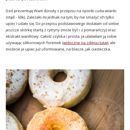
Dziś prezentuję Wam donuty z przepisu na oponki cuda-wianki
(stąd – klik). Zależało mi jednak na tym, by nie smażyć ich tylko
upiec i udało się. Do przepisu podstawowego dodałam od siebie
jeszcze skórkę otartą z cytryny (może być i z pomarańczy) oraz
ekstrakt waniliowy. Całość szybka i prosta. Ja ułatwiłam ją sobie
używając silikonowych foremek (
widoczne na zdjęciu tutaj
), ale
możecie je upiec już uformowane, na blasze, jak ciasteczka.