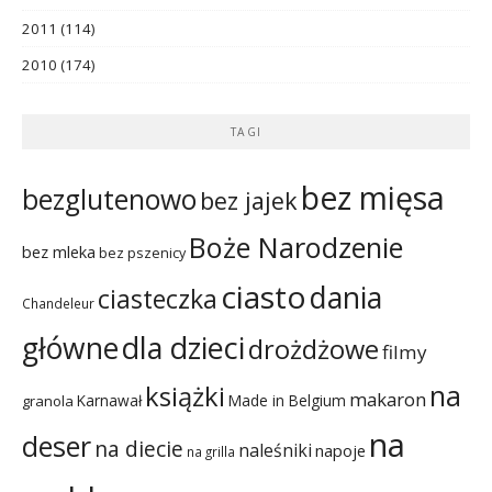
2011
(114)
2010
(174)
TAGI
bez mięsa
bezglutenowo
bez jajek
Boże Narodzenie
bez mleka
bez pszenicy
ciasto
dania
ciasteczka
Chandeleur
dla dzieci
główne
drożdżowe
filmy
na
książki
makaron
Karnawał
Made in Belgium
granola
na
deser
na diecie
naleśniki
napoje
na grilla