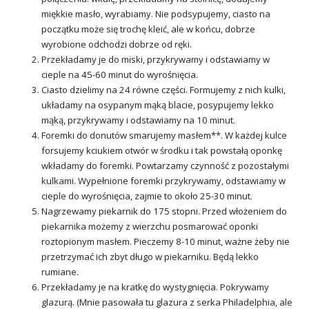
miękkie masło, wyrabiamy. Nie podsypujemy, ciasto na
początku może się trochę kleić, ale w końcu, dobrze
wyrobione odchodzi dobrze od ręki.
Przekładamy je do miski, przykrywamy i odstawiamy w
cieple na 45-60 minut do wyrośnięcia.
Ciasto dzielimy na 24 równe części. Formujemy z nich kulki,
układamy na osypanym mąką blacie, posypujemy lekko
mąką, przykrywamy i odstawiamy na 10 minut.
Foremki do donutów smarujemy masłem**. W każdej kulce
forsujemy kciukiem otwór w środku i tak powstałą oponkę
wkładamy do foremki. Powtarzamy czynność z pozostałymi
kulkami. Wypełnione foremki przykrywamy, odstawiamy w
cieple do wyrośnięcia, zajmie to około 25-30 minut.
Nagrzewamy piekarnik do 175 stopni. Przed włożeniem do
piekarnika możemy z wierzchu posmarować oponki
roztopionym masłem. Pieczemy 8-10 minut, ważne żeby nie
przetrzymać ich zbyt długo w piekarniku. Będą lekko
rumiane.
Przekładamy je na kratkę do wystygnięcia. Pokrywamy
glazurą. (Mnie pasowała tu glazura z serka Philadelphia, ale