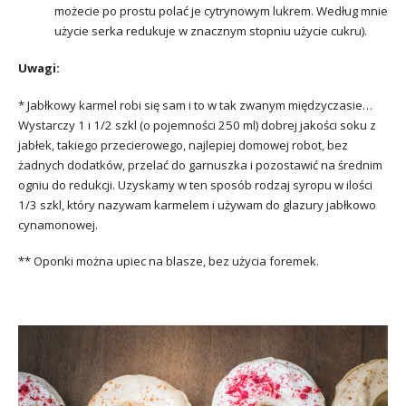
możecie po prostu polać je cytrynowym lukrem. Według mnie
użycie serka redukuje w znacznym stopniu użycie cukru).
Uwagi:
* Jabłkowy karmel robi się sam i to w tak zwanym międzyczasie…
Wystarczy 1 i 1/2 szkl (o pojemności 250 ml) dobrej jakości soku z
jabłek, takiego przecierowego, najlepiej domowej robot, bez
żadnych dodatków, przelać do garnuszka i pozostawić na średnim
ogniu do redukcji. Uzyskamy w ten sposób rodzaj syropu w ilości
1/3 szkl, który nazywam karmelem i używam do glazury jabłkowo
cynamonowej.
** Oponki można upiec na blasze, bez użycia foremek.