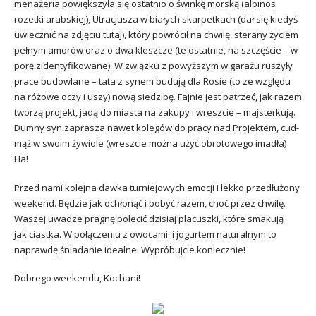
menażeria powiększyła się ostatnio o świnkę morską (albinos
rozetki arabskiej), Utracjusza w białych skarpetkach (dał się kiedyś
uwiecznić na zdjęciu tutaj), który powrócił na chwilę, sterany życiem
pełnym amorów oraz o dwa kleszcze (te ostatnie, na szczęście – w
porę zidentyfikowane). W związku z powyższym w garażu ruszyły
prace budowlane – tata z synem budują dla Rosie (to ze względu
na różowe oczy i uszy) nową siedzibę. Fajnie jest patrzeć, jak razem
tworzą projekt, jadą do miasta na zakupy i wreszcie – majsterkują.
Dumny syn zaprasza nawet kolegów do pracy nad Projektem, cud-
mąż w swoim żywiole (wreszcie można użyć obrotowego imadła)
Ha!
Przed nami kolejna dawka turniejowych emocji i lekko przedłużony
weekend. Będzie jak ochłonąć i pobyć razem, choć przez chwilę.
Waszej uwadze pragnę polecić dzisiaj placuszki, które smakują
jak ciastka. W połączeniu z owocami i jogurtem naturalnym to
naprawdę śniadanie idealne. Wypróbujcie koniecznie!
Dobrego weekendu, Kochani!