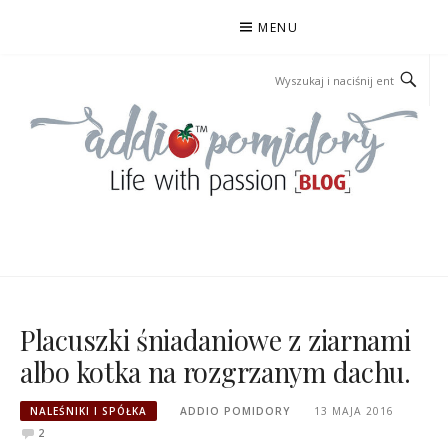
Przejdź
MENU
do
treści
ADDIOPOMIDORY
Placuszki śniadaniowe z ziarnami
albo kotka na rozgrzanym dachu.
NALEŚNIKI I SPÓŁKA
ADDIO POMIDORY
13 MAJA 2016
2