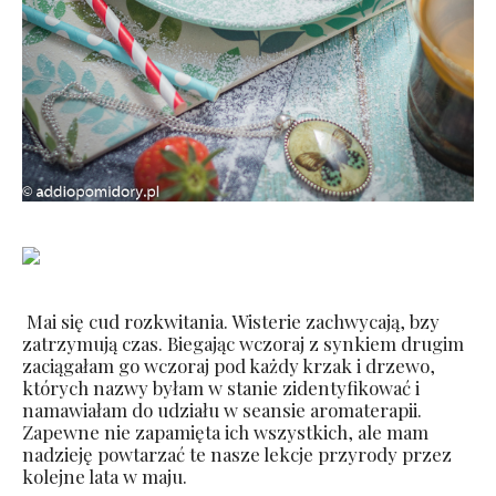
Mai się cud rozkwitania. Wisterie zachwycają, bzy
zatrzymują czas. Biegając wczoraj z synkiem drugim
zaciągałam go wczoraj pod każdy krzak i drzewo,
których nazwy byłam w stanie zidentyfikować i
namawiałam do udziału w seansie aromaterapii.
Zapewne nie zapamięta ich wszystkich, ale mam
nadzieję powtarzać te nasze lekcje przyrody przez
kolejne lata w maju.