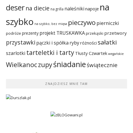
na
deser
na diecie
naleśniki
napoje
na grilla
szybko
pieczywo
pierniczki
na szybko; bez mięsa
projekt TRUSKAWKA
przetwory
prezenty
podróże
przekąski
sałatki
przystawki
pączki i spółka
ryby
różności
tarteletki i tarty
szarlotki
Tłusty Czwartek
wegańskie
śniadanie
Wielkanoc
zupy
świątecznie
ZNAJDZIESZ MNIE TAM