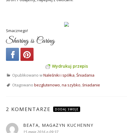
Smacznego!
Sharing is Caring
Wydrukuj przepis
Opublikowano w
Naleśniki i spółka
,
Śniadania
Otagowano
bezglutenowo
,
na szybko
,
śniadanie
2 KOMENTARZE
DODAJ SWOJE
BEATA, MAGAZYN KUCHENNY
pisze:
15 maja 2016 o 09:37