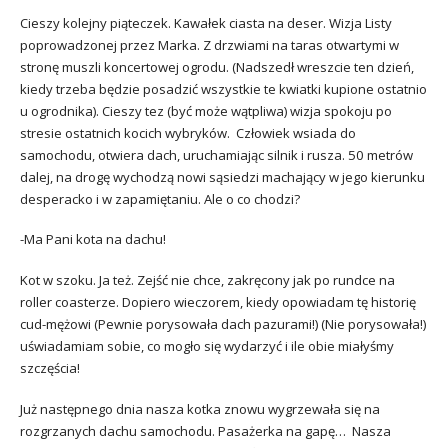
Cieszy kolejny piąteczek. Kawałek ciasta na deser. Wizja Listy
poprowadzonej przez Marka. Z drzwiami na taras otwartymi w
stronę muszli koncertowej ogrodu. (Nadszedł wreszcie ten dzień,
kiedy trzeba będzie posadzić wszystkie te kwiatki kupione ostatnio
u ogrodnika). Cieszy tez (być może wątpliwa) wizja spokoju po
stresie ostatnich kocich wybryków. Człowiek wsiada do
samochodu, otwiera dach, uruchamiając silnik i rusza. 50 metrów
dalej, na drogę wychodzą nowi sąsiedzi machający w jego kierunku
desperacko i w zapamiętaniu. Ale o co chodzi?
-Ma Pani kota na dachu!
Kot w szoku. Ja też. Zejść nie chce, zakręcony jak po rundce na
roller coasterze. Dopiero wieczorem, kiedy opowiadam tę historię
cud-mężowi (Pewnie porysowała dach pazurami!) (Nie porysowała!)
uświadamiam sobie, co mogło się wydarzyć i ile obie miałyśmy
szczęścia!
Już następnego dnia nasza kotka znowu wygrzewała się na
rozgrzanych dachu samochodu. Pasażerka na gapę… Nasza