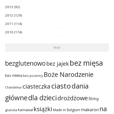
2013
(92)
2012
(129)
2011
(114)
2010
(174)
TAGI
bez mięsa
bezglutenowo
bez jajek
Boże Narodzenie
bez mleka
bez pszenicy
ciasto
dania
ciasteczka
Chandeleur
dla dzieci
główne
drożdżowe
filmy
na
książki
makaron
Karnawał
Made in Belgium
granola