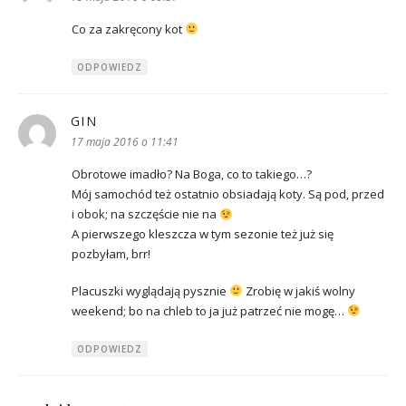
Co za zakręcony kot
ODPOWIEDZ
GIN
pisze:
17 maja 2016 o 11:41
Obrotowe imadło? Na Boga, co to takiego…?
Mój samochód też ostatnio obsiadają koty. Są pod, przed
i obok; na szczęście nie na
A pierwszego kleszcza w tym sezonie też już się
pozbyłam, brr!
Placuszki wyglądają pysznie
Zrobię w jakiś wolny
weekend; bo na chleb to ja już patrzeć nie mogę…
ODPOWIEDZ