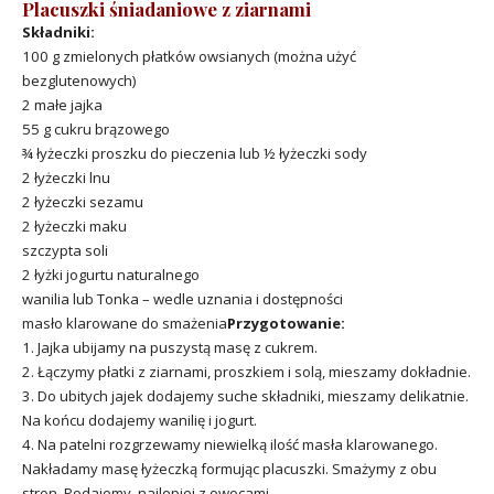
Placuszki śniadaniowe z ziarnami
Składniki:
100 g zmielonych płatków owsianych (można użyć
bezglutenowych)
2 małe jajka
55 g cukru brązowego
¾ łyżeczki proszku do pieczenia lub ½ łyżeczki sody
2 łyżeczki lnu
2 łyżeczki sezamu
2 łyżeczki maku
szczypta soli
2 łyżki jogurtu naturalnego
wanilia lub Tonka – wedle uznania i dostępności
masło klarowane do smażenia
Przygotowanie:
1. Jajka ubijamy na puszystą masę z cukrem.
2. Łączymy płatki z ziarnami, proszkiem i solą, mieszamy dokładnie.
3. Do ubitych jajek dodajemy suche składniki, mieszamy delikatnie.
Na końcu dodajemy wanilię i jogurt.
4. Na patelni rozgrzewamy niewielką ilość masła klarowanego.
Nakładamy masę łyżeczką formując placuszki. Smażymy z obu
stron. Podajemy, najlepiej z owocami.