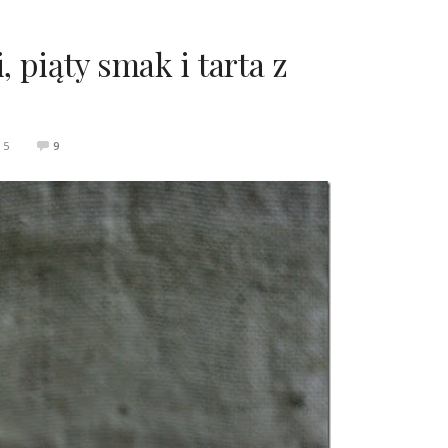
 piąty smak i tarta z
15
9