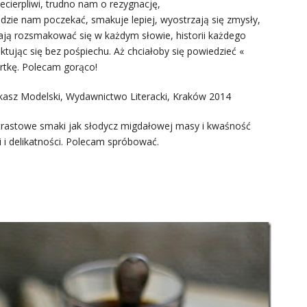
niecierpliwi, trudno nam o rezygnację,
jdzie nam poczekać, smakuje lepiej, wyostrzają się zmysły,
ają rozsmakować się w każdym słowie, historii każdego
tując się bez pośpiechu. Aż chciałoby się powiedzieć «
rtkę. Polecam gorąco!
ukasz Modelski, Wydawnictwo Literacki, Kraków 2014
ntrastowe smaki jak słodycz migdałowej masy i kwaśność
i i delikatności. Polecam spróbować.