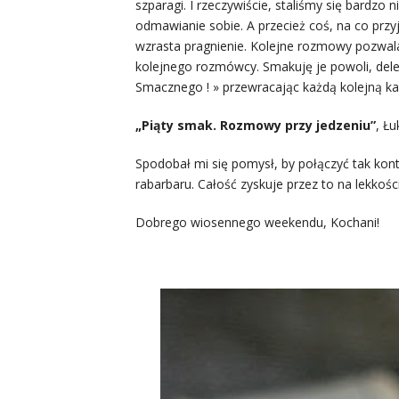
szparagi. I rzeczywiście, staliśmy się bardzo 
odmawianie sobie. A przecież coś, na co przy
wzrasta pragnienie. Kolejne rozmowy pozwal
kolejnego rozmówcy. Smakuję je powoli, delek
Smacznego ! » przewracając każdą kolejną ka
„Piąty smak. Rozmowy przy jedzeniu”
, Ł
Spodobał mi się pomysł, by połączyć tak ko
rabarbaru. Całość zyskuje przez to na lekkośc
Dobrego wiosennego weekendu, Kochani!