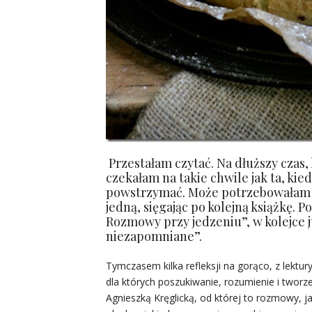
Przestałam czytać. Na dłuższy czas,
czekałam na takie chwile jak ta, kie
powstrzymać. Może potrzebowałam t
jedną, sięgając po kolejną książkę. 
Rozmowy przy jedzeniu”, w kolejce j
niezapomniane”.
Tymczasem kilka refleksji na gorąco, z lektu
dla których poszukiwanie, rozumienie i twor
Agnieszką Kręglicką, od której to rozmowy, j