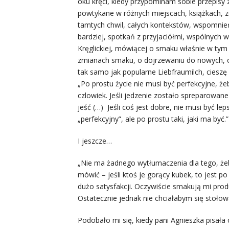
oku kręci, kiedy przypominam sobie przepis
powtykane w różnych miejscach, książkach, ze
tamtych chwil, całych kontekstów, wspomnie
bardziej, spotkań z przyjaciółmi, wspólnych
Kręglickiej, mówiącej o smaku właśnie w tym 
zmianach smaku, o dojrzewaniu do nowych, o
tak samo jak popularne Liebfraumilch, cieszę
„Po prostu życie nie musi być perfekcyjne, że
czlowiek. Jeśli jedzenie zostało spreparowan
jeść (…) Jeśli coś jest dobre, nie musi być lep
„perfekcyjny”, ale po prostu taki, jaki ma być.”
I jeszcze…
„Nie ma żadnego wytłumaczenia dla tego, żeby
mówić – jeśli ktoś je gorący kubek, to jest p
dużo satysfakcji. Oczywiście smakują mi produ
Ostatecznie jednak nie chciałabym się stołować
Podobało mi się, kiedy pani Agnieszka pisała o