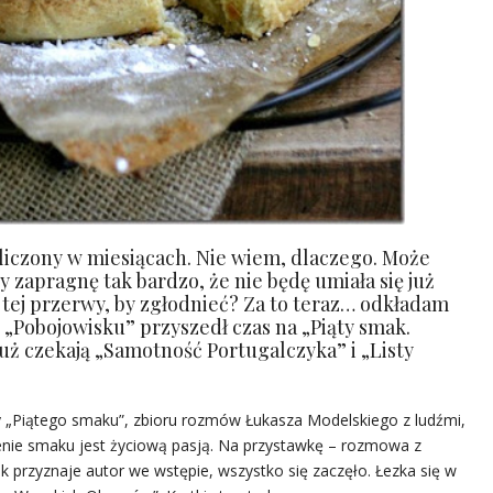
 liczony w miesiącach. Nie wiem, dlaczego. Może
dy zapragnę tak bardzo, że nie będę umiała się już
ej przerwy, by zgłodnieć? Za to teraz… odkładam
Po „Pobojowisku” przyszedł czas na „Piąty smak.
uż czekają „Samotność Portugalczyka” i „Listy
ry „Piątego smaku”, zbioru rozmów Łukasza Modelskiego z ludźmi,
zenie smaku jest życiową pasją. Na przystawkę – rozmowa z
ak przyznaje autor we wstępie, wszystko się zaczęło. Łezka się w