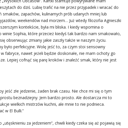
y z „Wysokich Obcasów”. Kartki stamtąd powyrywane mam
szytach do dziś. Lubię trafić na nie przez przypadek i wracać do
ń smaków, zapachów, kulinarnych prób udanych mniej lub
 wyjazdów, weekendów nad morzem… Już wtedy filozofia Agnieszki
szerszym kontekście, była mi bliska. I kiedy wspomina o
 winie Sophia, które przecież kiedyś tak bardzo nam smakowało,
 się obserwując zmiany jakie zaszły także w naszym życiu.
by było perfekcyjne. Wolę jeść to, za czym stoi sensowny
e w fabryce, nawet jeżeli będzie doskonałe, nie mam ochoty go
sze. Lepiej cofnąć się parę kroków i znaleźć smak, który nie jest
 jeść złe jedzenie, żaden brak czasu. Nie chce mi się o tym
o prostu beznadziejny. Jem bardzo prosto. Ale dostarcza mi to
kcje wielkich mistrzów kuchni, ale mnie to nie podnieca.
 w El Bulli.”
 „utęsknieniu za jedzeniem”, chwili kiedy czeka się aż pojawią się