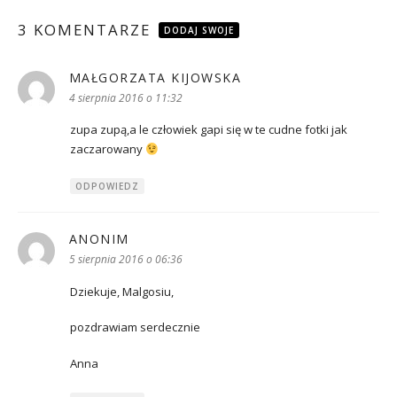
3 KOMENTARZE
DODAJ SWOJE
MAŁGORZATA KIJOWSKA
pisze:
4 sierpnia 2016 o 11:32
zupa zupą,a le człowiek gapi się w te cudne fotki jak
zaczarowany
ODPOWIEDZ
ANONIM
pisze:
5 sierpnia 2016 o 06:36
Dziekuje, Malgosiu,
pozdrawiam serdecznie
Anna