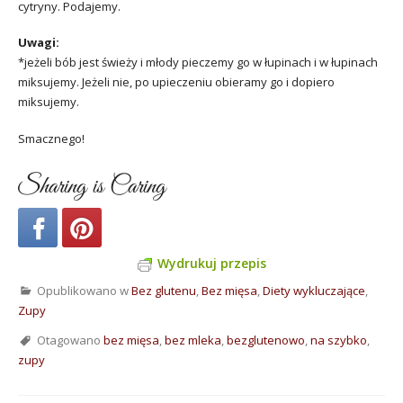
cytryny. Podajemy.
Uwagi:
*jeżeli bób jest świeży i młody pieczemy go w łupinach i w łupinach
miksujemy. Jeżeli nie, po upieczeniu obieramy go i dopiero
miksujemy.
Smacznego!
Sharing is Caring
Wydrukuj przepis
Opublikowano w
Bez glutenu
,
Bez mięsa
,
Diety wykluczające
,
Zupy
Otagowano
bez mięsa
,
bez mleka
,
bezglutenowo
,
na szybko
,
zupy