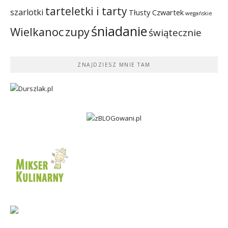
tarteletki i tarty
szarlotki
Tłusty Czwartek
wegańskie
śniadanie
Wielkanoc
zupy
świątecznie
ZNAJDZIESZ MNIE TAM