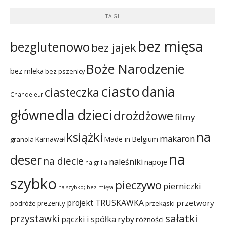
TAGI
bez mięsa
bezglutenowo
bez jajek
Boże Narodzenie
bez mleka
bez pszenicy
ciasto
dania
ciasteczka
Chandeleur
dla dzieci
główne
drożdżowe
filmy
na
książki
makaron
Karnawał
Made in Belgium
granola
na
deser
na diecie
naleśniki
napoje
na grilla
szybko
pieczywo
pierniczki
na szybko; bez mięsa
projekt TRUSKAWKA
przetwory
prezenty
podróże
przekąski
sałatki
przystawki
pączki i spółka
ryby
różności