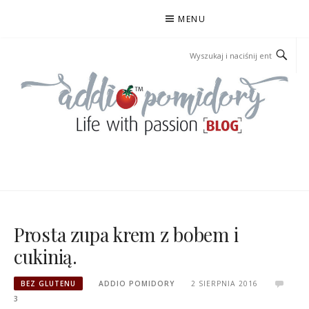
Przejdź
MENU
do
treści
ADDIOPOMIDORY
Prosta zupa krem z bobem i
cukinią.
BEZ GLUTENU
ADDIO POMIDORY
2 SIERPNIA 2016
3