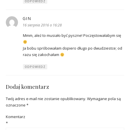
ODPOWIEDZ
GIN
pisze:
16 sierpnia 2016 o 16:28
Mmm, ależ to musiało być pyszne! Poczęstowałabym się
Ja bobu spróbowałam dopiero długo po dwudziestce; od
razu się zakochałam
ODPOWIEDZ
Dodaj komentarz
Twój adres e-mail nie zostanie opublikowany.
Wymagane pola są
oznaczone
*
Komentarz
*