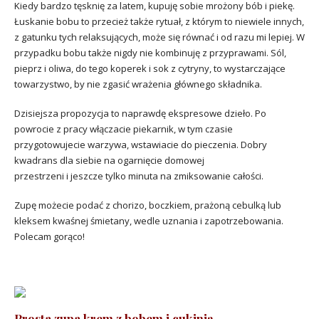
Kiedy bardzo tęsknię za latem, kupuję sobie mrożony bób i piekę.
Łuskanie bobu to przecież także rytuał, z którym to niewiele innych,
z gatunku tych relaksujących, może się równać i od razu mi lepiej. W
przypadku bobu także nigdy nie kombinuję z przyprawami. Sól,
pieprz i oliwa, do tego koperek i sok z cytryny, to wystarczające
towarzystwo, by nie zgasić wrażenia głównego składnika.
Dzisiejsza propozycja to naprawdę ekspresowe dzieło. Po
powrocie z pracy włączacie piekarnik, w tym czasie
przygotowujecie warzywa, wstawiacie do pieczenia. Dobry
kwadrans dla siebie na ogarnięcie domowej
przestrzeni i jeszcze tylko minuta na zmiksowanie całości.
Zupę możecie podać z chorizo, boczkiem, prażoną cebulką lub
kleksem kwaśnej śmietany, wedle uznania i zapotrzebowania.
Polecam gorąco!
Prosta zupa krem z bobem i cukinią