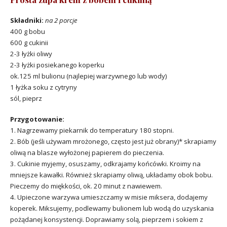
Składniki:
na 2 porcje
400 g bobu
600 g cukinii
2-3 łyżki oliwy
2-3 łyżki posiekanego koperku
ok.125 ml bulionu (najlepiej warzywnego lub wody)
1 łyżka soku z cytryny
sól, pieprz
Przygotowanie:
1. Nagrzewamy piekarnik do temperatury 180 stopni.
2. Bób (jeśli używam mrożonego, często jest już obrany)* skrapiamy
oliwą na blasze wyłożonej papierem do pieczenia.
3. Cukinie myjemy, osuszamy, odkrajamy końcówki. Kroimy na
mniejsze kawałki. Również skrapiamy oliwą, układamy obok bobu.
Pieczemy do miękkości, ok. 20 minut z nawiewem.
4. Upieczone warzywa umieszczamy w misie miksera, dodajemy
koperek. Miksujemy, podlewamy bulionem lub wodą do uzyskania
pożądanej konsystencji. Doprawiamy solą, pieprzem i sokiem z