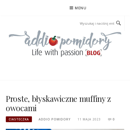
Przejdź
MENU
do
treści
ADDIOPOMIDORY
Proste, błyskawiczne muffiny z
owocami
CIASTECZKA
ADDIO POMIDORY
11 MAJA 2023
0