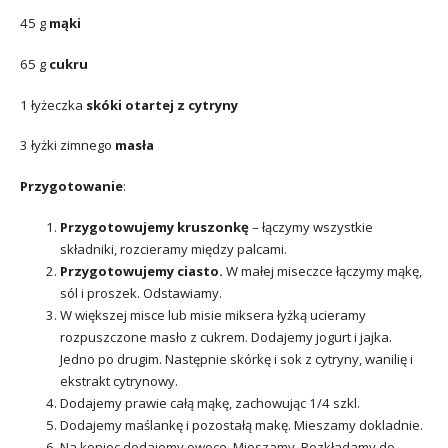
45 g
mąki
65 g
cukru
1 łyżeczka
skóki otartej z cytryny
3 łyżki zimnego
masła
Przygotowanie
:
Przygotowujemy kruszonkę
– łączymy wszystkie
składniki, rozcieramy między palcami.
Przygotowujemy ciasto.
W małej miseczce łączymy mąkę,
sól i proszek. Odstawiamy.
W większej misce lub misie miksera łyżką ucieramy
rozpuszczone masło z cukrem. Dodajemy jogurt i jajka.
Jedno po drugim. Następnie skórkę i sok z cytryny, wanilię i
ekstrakt cytrynowy.
Dodajemy prawie całą mąkę, zachowując 1/4 szkl.
Dodajemy maślankę i pozostałą makę. Mieszamy dokladnie.
Na koniec dodajemy owoce. Mieszamy. Rozkładamy do