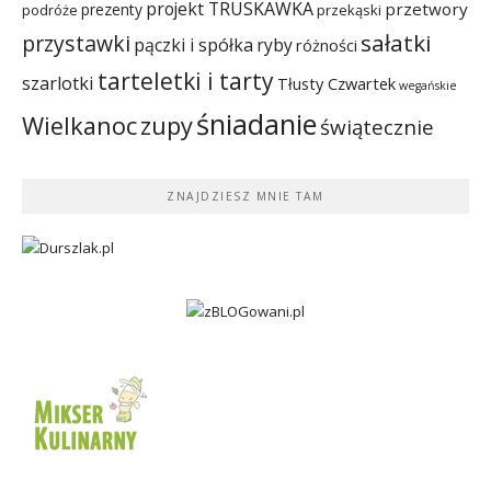
projekt TRUSKAWKA
przetwory
prezenty
podróże
przekąski
sałatki
przystawki
pączki i spółka
ryby
różności
tarteletki i tarty
szarlotki
Tłusty Czwartek
wegańskie
śniadanie
Wielkanoc
zupy
świątecznie
ZNAJDZIESZ MNIE TAM