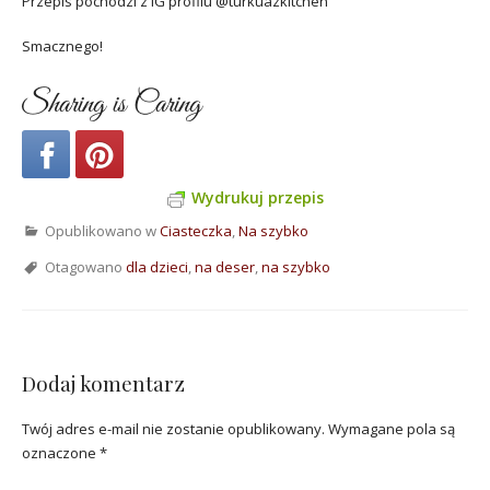
Przepis pochodzi z IG profilu @turkuazkitchen
Smacznego!
Sharing is Caring
Wydrukuj przepis
Opublikowano w
Ciasteczka
,
Na szybko
Otagowano
dla dzieci
,
na deser
,
na szybko
Dodaj komentarz
Twój adres e-mail nie zostanie opublikowany.
Wymagane pola są
oznaczone
*