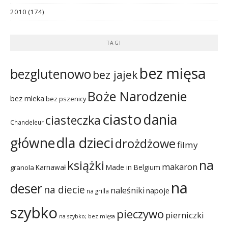
2010
(174)
TAGI
bez mięsa
bezglutenowo
bez jajek
Boże Narodzenie
bez mleka
bez pszenicy
ciasto
dania
ciasteczka
Chandeleur
dla dzieci
główne
drożdżowe
filmy
na
książki
makaron
Karnawał
Made in Belgium
granola
na
deser
na diecie
naleśniki
napoje
na grilla
szybko
pieczywo
pierniczki
na szybko; bez mięsa