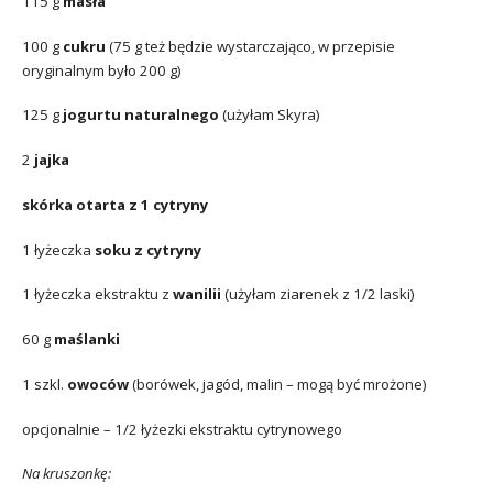
115 g
masła
100 g
cukru
(75 g też będzie wystarczająco, w przepisie
oryginalnym było 200 g)
125 g
jogurtu naturalnego
(użyłam Skyra)
2
jajka
skórka otarta z 1 cytryny
1 łyżeczka
soku z cytryny
1 łyżeczka ekstraktu z
wanilii
(użyłam ziarenek z 1/2 laski)
60 g
maślanki
1 szkl.
owoców
(borówek, jagód, malin – mogą być mrożone)
opcjonalnie – 1/2 łyżezki ekstraktu cytrynowego
Na kruszonkę: