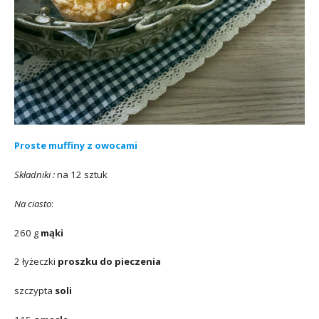
Proste muffiny z owocami
Składniki :
na 12 sztuk
Na ciasto
:
260 g
mąki
2 łyżeczki
proszku do pieczenia
szczypta
soli