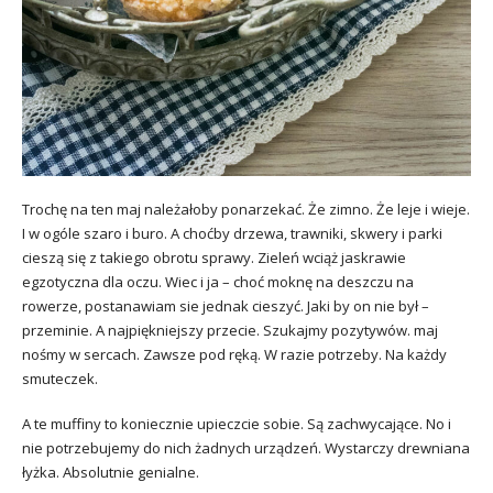
Trochę na ten maj należałoby ponarzekać. Że zimno. Że leje i wieje.
I w ogóle szaro i buro. A choćby drzewa, trawniki, skwery i parki
cieszą się z takiego obrotu sprawy. Zieleń wciąż jaskrawie
egzotyczna dla oczu. Wiec i ja – choć moknę na deszczu na
rowerze, postanawiam sie jednak cieszyć. Jaki by on nie był –
przeminie. A najpiękniejszy przecie. Szukajmy pozytywów. maj
nośmy w sercach. Zawsze pod ręką. W razie potrzeby. Na każdy
smuteczek.
A te muffiny to koniecznie upieczcie sobie. Są zachwycające. No i
nie potrzebujemy do nich żadnych urządzeń. Wystarczy drewniana
łyżka. Absolutnie genialne.