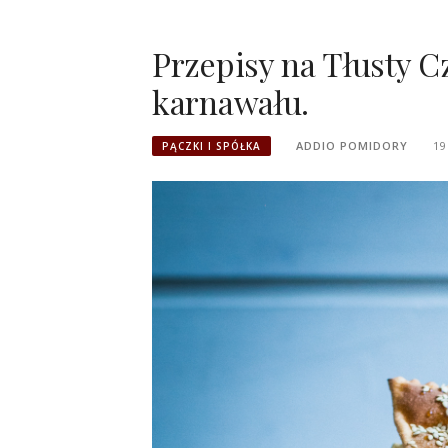
Przepisy na Tłusty C
karnawału.
ADDIO POMIDORY
19
PĄCZKI I SPÓŁKA