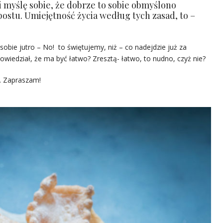
myślę sobie, że dobrze to sobie obmyślono
 postu. Umiejętność życia według tych zasad, to –
sobie jutro – No! to świętujemy, niż – co nadejdzie już za
wiedział, że ma być łatwo? Zresztą- łatwo, to nudno, czyż nie?
j. Zapraszam!