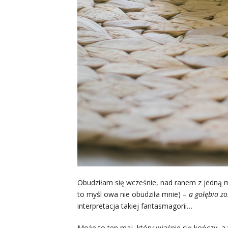
Obudziłam się wcześnie, nad ranem z jedną m
to myśl owa nie obudziła mnie) –
a gołębia z
interpretacja takiej fantasmagorii…
Może to ten maj, który właśnie się kończy, 