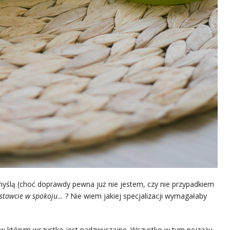
yślą (choć doprawdy pewna już nie jestem, czy nie przypadkiem
ostawcie w spokoju…
? Nie wiem jakiej specjalizacji wymagałaby
a w którym wszystko jest nadzwyczajne. Wszystko w tym pejzażu