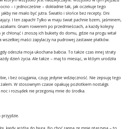
ocno – i jednocześnie – dokładnie tak, jak oczekuje tego
jakby nie miało być jutra. Światło i słońce bez recepty. Dni
zający. I ten zapach! Tylko w maju świat pachnie bzem, jaśminem,
i azaliami. Gnam rowerem po przedmieściach, a każdy kolejny
 je chłonąć i znoszę ich bukiety do domu, gdzie na progu witał
la wszelkiej maści zapylaczy na pudrowej zastawie płatków.
 gdy odeszła moja ukochana babcia. To także czas innej straty
 każdy dzień życia. Ale także – maj to miesiąc, w któym urodziła
iebie, i bez ociągania, czuję jedynie wdzięczność. Nie zepsuję tego
 żalem. W stosownym czasie opakuję pozłotkiem nostalgii.
noc i rozsądek nie przegonią mnie do środka.
przyjdzie.
ni, kiedy jeżdżę do biura. Bo choć ranna ze mnie ptaszyna – to