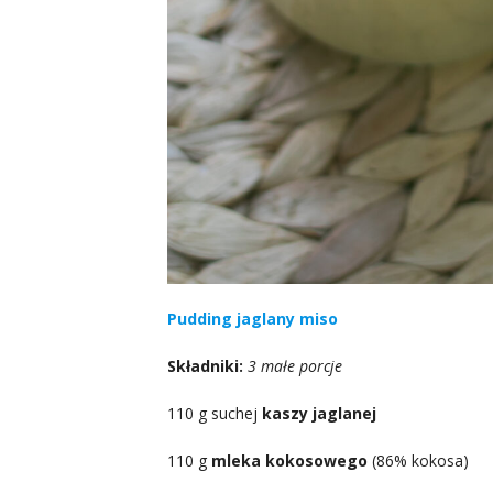
Pudding jaglany miso
Składniki:
3 małe porcje
110 g suchej
kaszy jaglanej
110 g
mleka kokosowego
(86% kokosa)