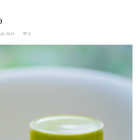
o
JA 2023
2