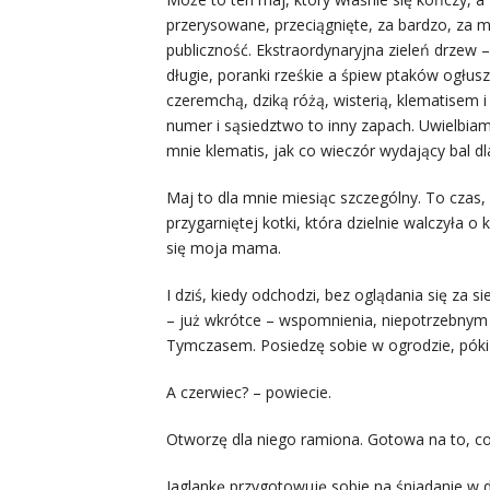
przerysowane, przeciągnięte, za bardzo, za m
publiczność. Ekstraordynaryjna zieleń drzew – 
długie, poranki rześkie a śpiew ptaków ogłus
czeremchą, dziką różą, wisterią, klematisem 
numer i sąsiedztwo to inny zapach. Uwielbiam
mnie klematis, jak co wieczór wydający bal d
Maj to dla mnie miesiąc szczególny. To czas,
przygarniętej kotki, która dzielnie walczyła o
się moja mama.
I dziś, kiedy odchodzi, bez oglądania się za s
– już wkrótce – wspomnienia, niepotrzebnym
Tymczasem. Posiedzę sobie w ogrodzie, póki 
A czerwiec? – powiecie.
Otworzę dla niego ramiona. Gotowa na to, co 
Jaglankę przygotowuję sobie na śniadanie w d