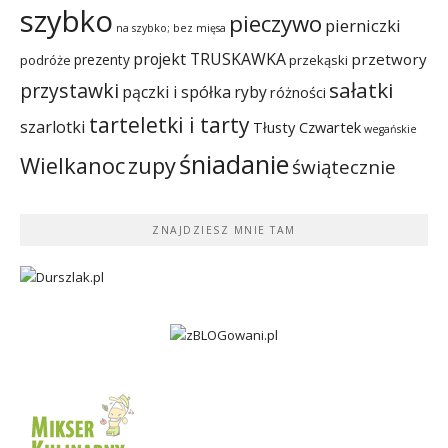
szybko
pieczywo
pierniczki
na szybko; bez mięsa
projekt TRUSKAWKA
przetwory
prezenty
podróże
przekąski
sałatki
przystawki
pączki i spółka
ryby
różności
tarteletki i tarty
szarlotki
Tłusty Czwartek
wegańskie
śniadanie
Wielkanoc
zupy
świątecznie
ZNAJDZIESZ MNIE TAM