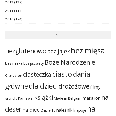
2012
(129)
2011
(114)
2010
(174)
TAGI
bez mięsa
bezglutenowo
bez jajek
Boże Narodzenie
bez mleka
bez pszenicy
ciasto
dania
ciasteczka
Chandeleur
dla dzieci
główne
drożdżowe
filmy
na
książki
makaron
Karnawał
Made in Belgium
granola
na
deser
na diecie
naleśniki
napoje
na grilla