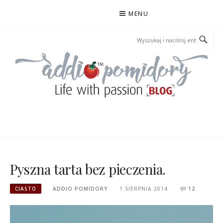
Przejdź
MENU
do
treści
ADDIOPOMIDORY
Pyszna tarta bez pieczenia.
CIASTO
ADDIO POMIDORY
1 SIERPNIA 2014
12