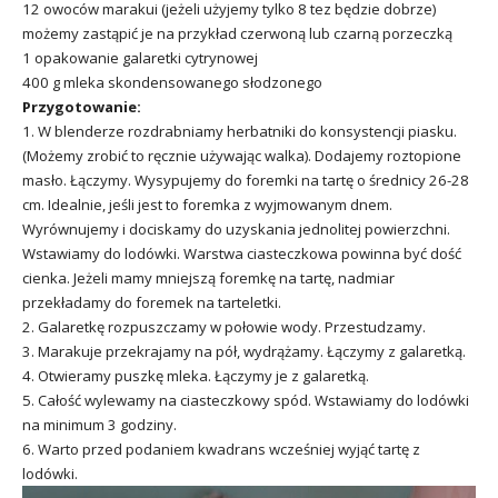
12 owoców marakui (jeżeli użyjemy tylko 8 tez będzie dobrze)
możemy zastąpić je na przykład czerwoną lub czarną porzeczką
1 opakowanie galaretki cytrynowej
400 g mleka skondensowanego słodzonego
Przygotowanie:
1. W blenderze rozdrabniamy herbatniki do konsystencji piasku.
(Możemy zrobić to ręcznie używając walka). Dodajemy roztopione
masło. Łączymy. Wysypujemy do foremki na tartę o średnicy 26-28
cm. Idealnie, jeśli jest to foremka z wyjmowanym dnem.
Wyrównujemy i dociskamy do uzyskania jednolitej powierzchni.
Wstawiamy do lodówki. Warstwa ciasteczkowa powinna być dość
cienka. Jeżeli mamy mniejszą foremkę na tartę, nadmiar
przekładamy do foremek na tarteletki.
2. Galaretkę rozpuszczamy w połowie wody. Przestudzamy.
3. Marakuje przekrajamy na pół, wydrążamy. Łączymy z galaretką.
4. Otwieramy puszkę mleka. Łączymy je z galaretką.
5. Całość wylewamy na ciasteczkowy spód. Wstawiamy do lodówki
na minimum 3 godziny.
6. Warto przed podaniem kwadrans wcześniej wyjąć tartę z
lodówki.