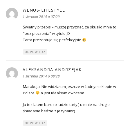
WENUS-LIFESTYLE
pisze:
1 sierpnia 2014 o 07:29
Świetny przepis – muszę przyznać, że skusiło mnie to
"bez pieczenia" w tytule ;D
Tarta prezentuje się perfekcyjnie
ODPOWIEDZ
ALEKSANDRA ANDRZEJAK
pisze:
1 sierpnia 2014 o 08:28
Marakuja! Nie widziałam jeszcze w żadnym sklepie w
Polsce
a jest idealnym owocem!
Ja tez latem bardzo ludzie tarty:) u mnie na drugie
śniadanie bedzie z jezynami:)
ODPOWIEDZ