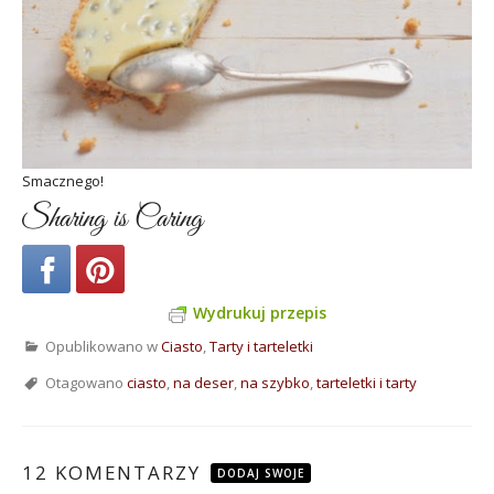
Smacznego!
Sharing is Caring
Wydrukuj przepis
Opublikowano w
Ciasto
,
Tarty i tarteletki
Otagowano
ciasto
,
na deser
,
na szybko
,
tarteletki i tarty
12 KOMENTARZY
DODAJ SWOJE