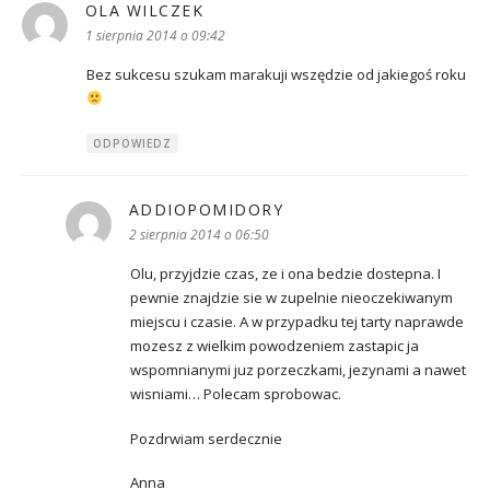
OLA WILCZEK
pisze:
1 sierpnia 2014 o 09:42
Bez sukcesu szukam marakuji wszędzie od jakiegoś roku
ODPOWIEDZ
ADDIOPOMIDORY
pisze:
2 sierpnia 2014 o 06:50
Olu, przyjdzie czas, ze i ona bedzie dostepna. I
pewnie znajdzie sie w zupelnie nieoczekiwanym
miejscu i czasie. A w przypadku tej tarty naprawde
mozesz z wielkim powodzeniem zastapic ja
wspomnianymi juz porzeczkami, jezynami a nawet
wisniami… Polecam sprobowac.
Pozdrwiam serdecznie
Anna