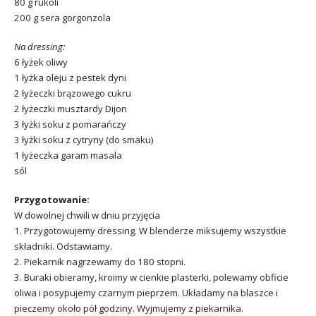
80 g rukoli
200 g sera gorgonzola
Na dressing:
6 łyżek oliwy
1 łyżka oleju z pestek dyni
2 łyżeczki brązowego cukru
2 łyżeczki musztardy Dijon
3 łyżki soku z pomarańczy
3 łyżki soku z cytryny (do smaku)
1 łyżeczka garam masala
sól
Przygotowanie:
W dowolnej chwili w dniu przyjęcia
1. Przygotowujemy dressing. W blenderze miksujemy wszystkie
składniki. Odstawiamy.
2. Piekarnik nagrzewamy do 180 stopni.
3. Buraki obieramy, kroimy w cienkie plasterki, polewamy obficie
oliwa i posypujemy czarnym pieprzem. Układamy na blaszce i
pieczemy około pół godziny. Wyjmujemy z piekarnika.