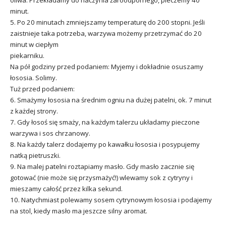
oliwa. Przekładamy do naczynia żaroodpornego, pieczemy 40
minut.
5. Po 20 minutach zmniejszamy temperaturę do 200 stopni. Jeśli
zaistnieje taka potrzeba, warzywa możemy przetrzymać do 20
minut w ciepłym
piekarniku.
Na pół godziny przed podaniem: Myjemy i dokładnie osuszamy
łososia. Solimy.
Tuż przed podaniem:
6. Smażymy łososia na średnim ogniu na dużej patelni, ok. 7 minut
z każdej strony.
7. Gdy łosoś się smaży, na każdym talerzu układamy pieczone
warzywa i sos chrzanowy.
8. Na każdy talerz dodajemy po kawałku łososia i posypujemy
natką pietruszki.
9. Na malej patelni roztapiamy masło. Gdy masło zacznie się
gotować (nie może się przysmażyć!) wlewamy sok z cytryny i
mieszamy całość przez kilka sekund.
10. Natychmiast polewamy sosem cytrynowym łososia i podajemy
na stol, kiedy masło ma jeszcze silny aromat.