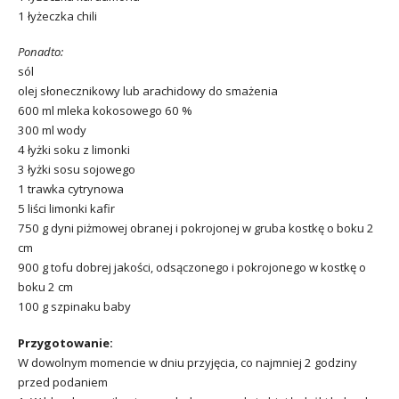
1 łyżeczka chili
Ponadto:
sól
olej słonecznikowy lub arachidowy do smażenia
600 ml mleka kokosowego 60 %
300 ml wody
4 łyżki soku z limonki
3 łyżki sosu sojowego
1 trawka cytrynowa
5 liści limonki kafir
750 g dyni piżmowej obranej i pokrojonej w gruba kostkę o boku 2
cm
900 g tofu dobrej jakości, odsączonego i pokrojonego w kostkę o
boku 2 cm
100 g szpinaku baby
Przygotowanie:
W dowolnym momencie w dniu przyjęcia, co najmniej 2 godziny
przed podaniem