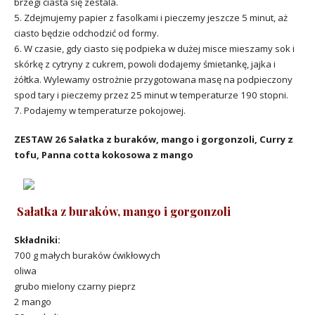
brzegi ciasta się zestala.
5. Zdejmujemy papier z fasolkami i pieczemy jeszcze 5 minut, aż
ciasto będzie odchodzić od formy.
6. W czasie, gdy ciasto się podpieka w dużej misce mieszamy sok i
skórkę z cytryny z cukrem, powoli dodajemy śmietankę, jajka i
żółtka. Wylewamy ostrożnie przygotowana masę na podpieczony
spod tary i pieczemy przez 25 minut w temperaturze 190 stopni.
7. Podajemy w temperaturze pokojowej.
ZESTAW 26
Sałatka z buraków, mango i gorgonzoli,
Curry z
tofu,
Panna cotta kokosowa z mango
Sałatka z buraków, mango i gorgonzoli
Składniki:
700 g małych buraków ćwikłowych
oliwa
grubo mielony czarny pieprz
2 mango