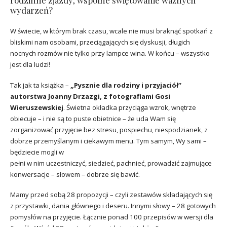
wydarzeń?
W świecie, w którym brak czasu, wcale nie musi braknąć spotkań z
bliskimi nam osobami, przeciągających się dyskusji, długich
nocnych rozmów nie tylko przy lampce wina. W końcu – wszystko
jest dla ludzi!
Tak jak ta książka –
„Pysznie dla rodziny i przyjaciół”
autorstwa Joanny Drzazgi, z fotografiami Gosi
Wieruszewskiej
. Świetna okładka przyciąga wzrok, wnętrze
obiecuje – i nie są to puste obietnice – że uda Wam się
zorganizować przyjęcie bez stresu, pospiechu, niespodzianek, z
dobrze przemyślanym i ciekawym menu. Tym samym, Wy sami –
będziecie mogli w
pełni w nim uczestniczyć, siedzieć, pachnieć, prowadzić zajmujące
konwersacje – słowem – dobrze się bawić.
Mamy przed sobą 28 propozycji – czyli zestawów składających się
z przystawki, dania głównego i deseru. Innymi słowy – 28 gotowych
pomysłów na przyjęcie. Łącznie ponad 100 przepisów w wersji dla