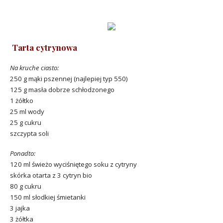
Tarta cytrynowa
Na kruche ciasto:
250 g mąki pszennej (najlepiej typ 550)
125 g masła dobrze schłodzonego
1 żółtko
25 ml wody
25 g cukru
szczypta soli
Ponadto:
120 ml świeżo wyciśniętego soku z cytryny
skórka otarta z 3 cytryn bio
80 g cukru
150 ml słodkiej śmietanki
3 jajka
3 żółtka