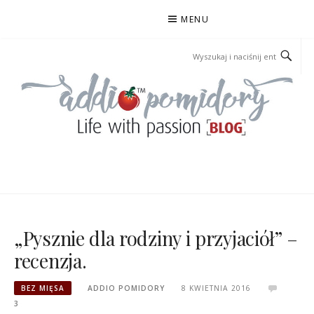
Przejdź
MENU
do
treści
ADDIOPOMIDORY
„Pysznie dla rodziny i przyjaciół” –
recenzja.
BEZ MIĘSA
ADDIO POMIDORY
8 KWIETNIA 2016
3