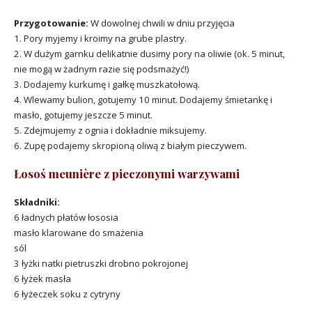
Przygotowanie:
W dowolnej chwili w dniu przyjęcia
1. Pory myjemy i kroimy na grube plastry.
2. W dużym garnku delikatnie dusimy pory na oliwie (ok. 5 minut,
nie mogą w żadnym razie się podsmażyć!)
3. Dodajemy kurkumę i gałkę muszkatołową.
4. Wlewamy bulion, gotujemy 10 minut. Dodajemy śmietankę i
masło, gotujemy jeszcze 5 minut.
5. Zdejmujemy z ognia i dokładnie miksujemy.
6. Zupę podajemy skropioną oliwą z białym pieczywem.
Łosoś meunière z pieczonymi warzywami
Składniki:
6 ładnych płatów łososia
masło klarowane do smażenia
sól
3 łyżki natki pietruszki drobno pokrojonej
6 łyżek masła
6 łyżeczek soku z cytryny