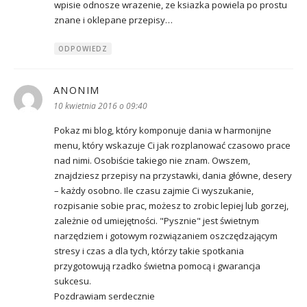
wpisie odnosze wrazenie, ze ksiazka powiela po prostu
znane i oklepane przepisy…
ODPOWIEDZ
ANONIM
pisze:
10 kwietnia 2016 o 09:40
Pokaz mi blog, który komponuje dania w harmonijne
menu, który wskazuje Ci jak rozplanować czasowo prace
nad nimi. Osobiście takiego nie znam. Owszem,
znajdziesz przepisy na przystawki, dania główne, desery
– każdy osobno. Ile czasu zajmie Ci wyszukanie,
rozpisanie sobie prac, możesz to zrobic lepiej lub gorzej,
zależnie od umiejętności. "Pysznie" jest świetnym
narzędziem i gotowym rozwiązaniem oszczędzającym
stresy i czas a dla tych, którzy takie spotkania
przygotowują rzadko świetna pomocą i gwarancja
sukcesu.
Pozdrawiam serdecznie