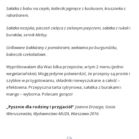
Sałatka z bobu na ciepło, kotleciki jagnięce z kuskusem, kruszonka z
rabarbarem.
Sałatka nicejska, pieczeń cielęca z zielonym pieprzem, sałatka z rukoli i
buraków, sernik Melisy.
Grillowane bakłażany z pomidorami, wołowina po burgundzku,
babeczki czekoladowe.
Wypróbowałam dla Was kilka przepisów, w tym 2 menu (jedno
wegetariańskie). Mogę jedynie potwierdzić, że przepisy są proste i
szybkie w przygotowaniu, składniki niewyszukane a całość –
efektowna. Przepyszna tarta cytrynowa, sałatka z burakami i
mango – wyborna. Polecam gorąco!
„Pysznie dla rodziny i przyjaciół”
Joanna Drzazga, Gosia
Wieruszewska, Wydawnictwo MUZA, Warszawa 2016.