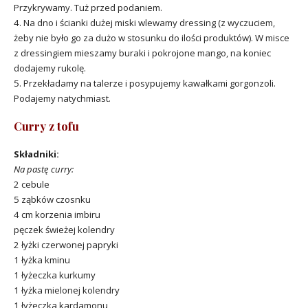
Przykrywamy. Tuż przed podaniem.
4. Na dno i ścianki dużej miski wlewamy dressing (z wyczuciem,
żeby nie było go za dużo w stosunku do ilości produktów). W misce
z dressingiem mieszamy buraki i pokrojone mango, na koniec
dodajemy rukolę.
5. Przekładamy na talerze i posypujemy kawałkami gorgonzoli.
Podajemy natychmiast.
Curry z tofu
Składniki:
Na pastę curry:
2 cebule
5 ząbków czosnku
4 cm korzenia imbiru
pęczek świeżej kolendry
2 łyżki czerwonej papryki
1 łyżka kminu
1 łyżeczka kurkumy
1 łyżka mielonej kolendry
1 łyżeczka kardamonu