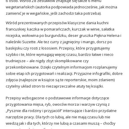
6 osób. Wśród 28 zestawów znajduje się także 6 menu
wegetariańskich (autorka podpowiada jednocześnie, jak można
zamienić je w wegańskie, jeśli zachodzi taka potrzeba).
Wśród prezentowanych przepisów klasyczne dania kuchni
francuskiej: kaczka w pomarańczach, kurczak w winie, sałatka
nicejska, wołowina po burgundzku, deser gruszka Piękna Helena i
naleśniki Suzette. Ale tez curry z jagnięciny i mango, dorsz po
baskijsku czy rosti z łososiem. Przepisy, które przygotujemy
szybko i te, które wymagają więcej czasu, bardzo łatwe i nieco
trudniejsze – ale nigdy zbyt skomplikowane czy
przekombinowane. Dzięki czytelnym informacjom rozplanujemy
sobie etap ich przygotowań i realizacji. Przyjazne infografiki, dobre
zdjęcia (najlepsze w książce są te reporterskie, moim zdaniem)
czytelny układ stron to niezaprzeczalne atuty tej książki.
Przepisy wzbogacone o podstawowe informacje dotyczące
przygotowania mięsa, ryb, owoców morza i warzyw czynią z
„Pysznie dla rodziny i przyjaciół” intersujące i bardzo przydatne
narzędzie pracy. Dla tych co lubią, ale nie mają czasu lub nie
wiedzą jak i dla tych, którzy nie lubią a czasami muszą – choćby