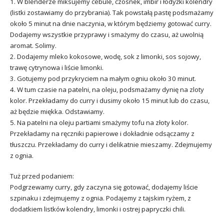
1. W blenderze miksujemy cebule, czosnek, imbir i łodyżki kolendry
(listki zostawiamy do przybrania). Tak powstałą pastę podsmażamy
około 5 minut na dnie naczynia, w którym będziemy gotować curry.
Dodajemy wszystkie przyprawy i smażymy do czasu, aż uwolnią
aromat. Solimy.
2. Dodajemy mleko kokosowe, wodę, sok z limonki, sos sojowy,
trawę cytrynowa i liście limonki.
3. Gotujemy pod przykryciem na małym ogniu około 30 minut.
4. W tum czasie na patelni, na oleju, podsmażamy dynię na zloty
kolor. Przekładamy do curry i dusimy około 15 minut lub do czasu,
aż będzie miękka. Odstawiamy.
5. Na patelni na oleju partiami smażymy tofu na złoty kolor.
Przekładamy na ręczniki papierowe i dokładnie odsączamy z
tłuszczu. Przekładamy do curry i delikatnie mieszamy. Zdejmujemy
z ognia.
Tuż przed podaniem:
Podgrzewamy curry, gdy zaczyna się gotować, dodajemy liście
szpinaku i zdejmujemy z ognia. Podajemy z tajskim ryżem, z
dodatkiem listków kolendry, limonki i ostrej papryczki chili.