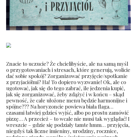
Znacie to uczucie? Że chcielibyście, ale na samą myśl
o przygotowaniach i stresach, które generują, wolicie
dać sobie spokój? Zorganizować przyjęcie/spotkanie
z przyjaciółmi? Ha! To dopiero wyzwanie! Ok, ale co
ugotować, jak się do tego zabrać, ile jedzenia kupić,
jak się zorganizować, żeby zdążyć i w końcu – skąd
pewność, że całe ułożone menu będzie harmonijne i
spójne??? Na horyzoncie powiewa biała flaga…
czasami łatwiej gdzieś wyjść, albo po prostu zamówić
pizzę… A przecież – to wcale nie musi tak wyglądać! I
wreszcie – gdzie się podziały tamte hmm… przyjęcia,
niegdyś tak liczne imieniny, urodziny, rocznice,
rodzinne zjazdy, wspólne świętowanie ważnych