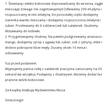
1. Śmietanę i mleko kokosowe doprowadzamy do wrzenia, ciągle
mieszając (Uwaga: nie zagotowujemy!) Odlewamy 200 ml płynu i
rozpuszczamy w nim żelatynę. Do pozostałej części dodajemy
ziarenka wanilii, mieszamy i dodajemy rozpuszczona żelatynę i
cukier. Przelewamy do 6 szklaneczek lub salaterek. Studzimy.
Wstawiamy do lodówki.
2. Przygotowujemy chutney. Na patelni podgrzewamy ananasa i
mango, dodajemy syrop z agawy lub cukier, sok z cytryny, imbir i
drobno pokrojone liście mięty. Dusimy około 10 minut i
odstawiamy.
Tuż przed podaniem.
Wyjmujemy panna cottę z salaterek (naczynia zanurzamy na 30
sekund we wrzątku). Podajemy z chutneyem. Możemy dodać tez
prażone wiórki kokosowe.
Za książkę dziękuję Wydawnictwu Muza.
Smacznego!