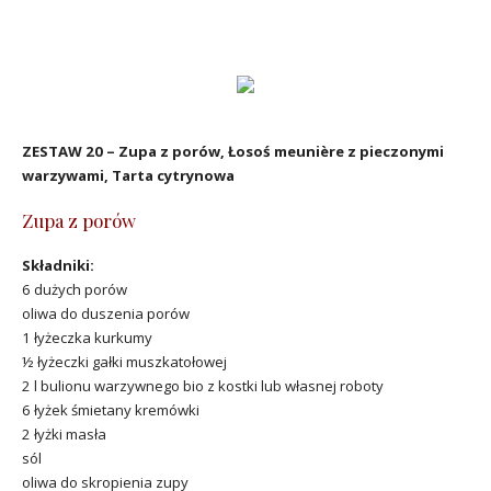
ZESTAW 20 –
Zupa z porów,
Łosoś meunière z pieczonymi
warzywami,
Tarta cytrynowa
Zupa z porów
Składniki:
6 dużych porów
oliwa do duszenia porów
1 łyżeczka kurkumy
½ łyżeczki gałki muszkatołowej
2 l bulionu warzywnego bio z kostki lub własnej roboty
6 łyżek śmietany kremówki
2 łyżki masła
sól
oliwa do skropienia zupy