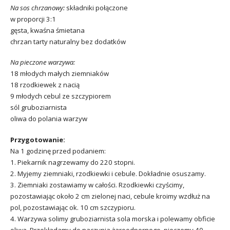
Na sos chrzanowy:
składniki połączone
w proporcji 3:1
gęsta, kwaśna śmietana
chrzan tarty naturalny bez dodatków
Na pieczone warzywa:
18 młodych małych ziemniaków
18 rzodkiewek z nacią
9 młodych cebul ze szczypiorem
sól gruboziarnista
oliwa do polania warzyw
Przygotowanie:
Na 1 godzinę przed podaniem:
1. Piekarnik nagrzewamy do 220 stopni.
2. Myjemy ziemniaki, rzodkiewki i cebule. Dokładnie osuszamy.
3. Ziemniaki zostawiamy w całości. Rzodkiewki czyścimy,
pozostawiając około 2 cm zielonej naci, cebule kroimy wzdłuż na
pol, pozostawiając ok. 10 cm szczypioru.
4. Warzywa solimy gruboziarnista sola morska i polewamy obficie