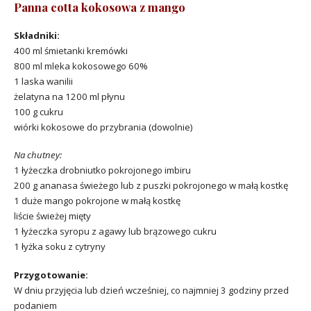
Panna cotta kokosowa z mango
Składniki:
400 ml śmietanki kremówki
800 ml mleka kokosowego 60%
1 laska wanilii
żelatyna na 1200 ml płynu
100 g cukru
wiórki kokosowe do przybrania (dowolnie)
Na chutney:
1 łyżeczka drobniutko pokrojonego imbiru
200 g ananasa świeżego lub z puszki pokrojonego w małą kostkę
1 duże mango pokrojone w małą kostkę
liście świeżej mięty
1 łyżeczka syropu z agawy lub brązowego cukru
1 łyżka soku z cytryny
Przygotowanie:
W dniu przyjęcia lub dzień wcześniej, co najmniej 3 godziny przed
podaniem