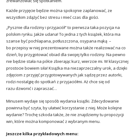
zrewanżować się spotkaniem.
Każde przyjęcie będzie można spokojnie zaplanować, ze
wszystkim zdążyć bez stresu i mieć czas dla gości.
„Pysznie dla rodziny i przyjaciół” to pierwsza taka pozycja na
polskim rynku. Jakże udana! To jedna z tych książek, która ma
szanse być pochlapana, potłuszczona, osypana mąką –
bo przepisy w niej prezentowane można także realizować na co
dzień, by przygotować obiad dla swojej tylko rodziny. Na pewno
nie będzie stała na półce zbierając kurz, wierzcie mi. W klasycznej
prostocie bowiem siła! Książka ma niezaprzeczalny urok, a dzięki
zdjęciom z przyjęć przygotowywanych jak sądzę przez autorki,
rodzi nostalgię do spotkań z przyjaciółmi. Aż chce się od
razu dzwonić i zapraszać…
Minusem wydaje się sposób wydania książki. Zdecydowanie
powinna być szyta, by ułatwić korzystanie z niej. Może kolejne
wydanie? Trochę szkoda także, że nie znajdziemy tu propozycji
win, które można komponować z wybranym menu.
Jeszcze kilka przykładowych menu: