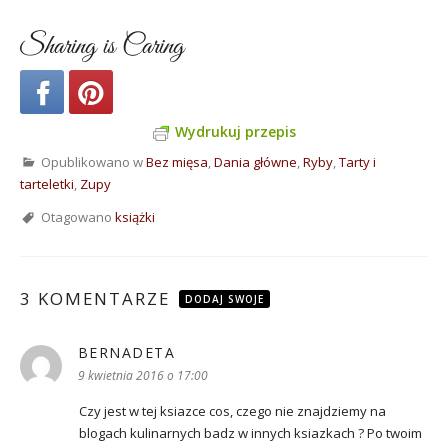
Sharing is Caring
Wydrukuj przepis
Opublikowano w
Bez mięsa
,
Dania główne
,
Ryby
,
Tarty i
tarteletki
,
Zupy
Otagowano
książki
3 KOMENTARZE
DODAJ SWOJE
BERNADETA
pisze:
9 kwietnia 2016 o 17:00
Czy jest w tej ksiazce cos, czego nie znajdziemy na
blogach kulinarnych badz w innych ksiazkach ? Po twoim