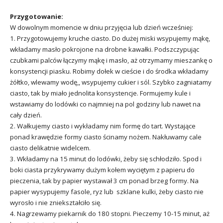
Przygotowanie:
W dowolnym momencie w dniu przyjęcia lub dzień wcześniej:
1. Przygotowujemy kruche ciasto. Do dużej miski wsypujemy mąkę,
wkładamy masło pokrojone na drobne kawałki. Podszczypując
czubkami palców łączymy mąkę i masło, aż otrzymamy mieszankę o
konsystencji piasku. Robimy dołek w cieście i do środka wkładamy
żółtko, wlewamy wodę,, wsypujemy cukier i sól. Szybko zagniatamy
ciasto, tak by miało jednolita konsystencje. Formujemy kule i
wstawiamy do lodówki co najmniej na pol godziny lub nawet na
cały dzień.
2. Wałkujemy ciasto i wykładamy nim formę do tart. Wystające
ponad krawędzie formy ciasto ścinamy nożem. Nakłuwamy cale
ciasto delikatnie widelcem.
3. Wkładamy na 15 minut do lodówki, żeby się schłodziło. Spod i
boki ciasta przykrywamy dużym kołem wyciętym z papieru do
pieczenia, tak by papier wystawał 3 cm ponad brzeg formy. Na
papier wysypujemy fasole, ryz lub szklane kulki, żeby ciasto nie
wyrosło i nie zniekształciło się.
4. Nagrzewamy piekarnik do 180 stopni. Pieczemy 10-15 minut, aż