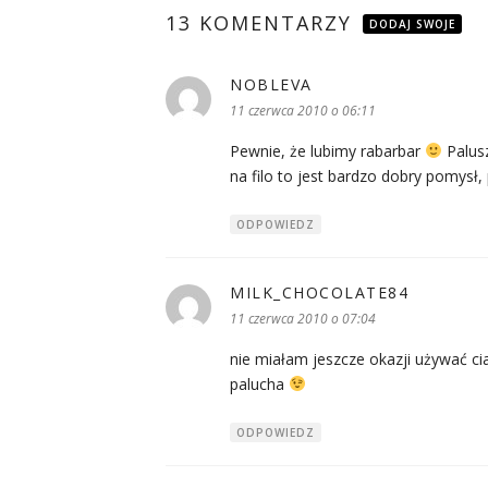
13 KOMENTARZY
DODAJ SWOJE
NOBLEVA
pisze:
11 czerwca 2010 o 06:11
Pewnie, że lubimy rabarbar
Palusz
na filo to jest bardzo dobry pomysł, 
ODPOWIEDZ
MILK_CHOCOLATE84
pisze:
11 czerwca 2010 o 07:04
nie miałam jeszcze okazji używać ci
palucha
ODPOWIEDZ