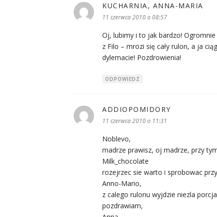
KUCHARNIA, ANNA-MARIA
pisz
11 czerwca 2010 o 08:57
Oj, lubimy i to jak bardzo! Ogromnie
z Filo – mrozi się cały rulon, a ja 
dylemacie! Pozdrowienia!
ODPOWIEDZ
ADDIOPOMIDORY
pisze:
11 czerwca 2010 o 11:31
Noblevo,
madrze prawisz, oj madrze, przy ty
Milk_chocolate
rozejrzec sie warto i sprobowac pr
Anno-Mario,
z calego rulonu wyjdzie niezla porc
pozdrawiam,
Anna