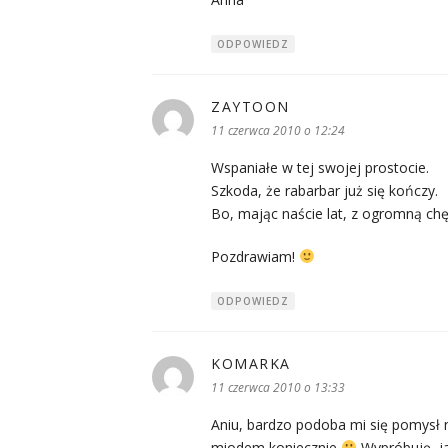
ODPOWIEDZ
ZAYTOON
pisze:
11 czerwca 2010 o 12:24
Wspaniałe w tej swojej prostocie.
Szkoda, że rabarbar już się kończy.
Bo, mając naście lat, z ogromną chę
Pozdrawiam!
ODPOWIEDZ
KOMARKA
pisze:
11 czerwca 2010 o 13:33
Aniu, bardzo podoba mi się pomysł na
miodem koniecznie
Wypróbuję, ja