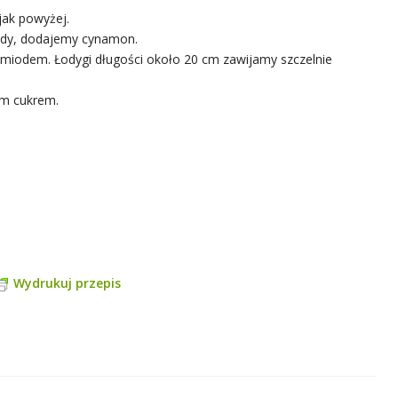
jak powyżej.
ody, dodajemy cynamon.
o miodem. Łodygi długości około 20 cm zawijamy szczelnie
ym cukrem.
Wydrukuj przepis