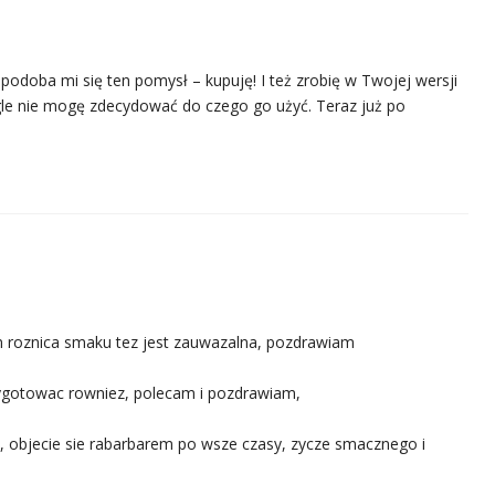
e:
 podoba mi się ten pomysł – kupuję! I też zrobię w Twojej wersji
ciągle nie mogę zdecydować do czego go użyć. Teraz już po
m roznica smaku tez jest zauwazalna, pozdrawiam
zygotowac rowniez, polecam i pozdrawiam,
ja, objecie sie rabarbarem po wsze czasy, zycze smacznego i