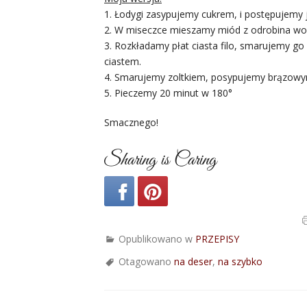
1. Łodygi zasypujemy cukrem, i postępujemy 
2. W miseczce mieszamy miód z odrobina w
3. Rozkładamy płat ciasta filo, smarujemy g
ciastem.
4. Smarujemy zoltkiem, posypujemy brązow
5. Pieczemy 20 minut w 180°
Smacznego!
Sharing is Caring
Opublikowano w
PRZEPISY
Otagowano
na deser
,
na szybko