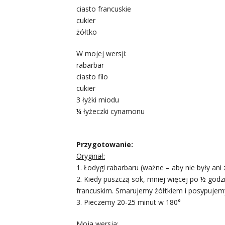
ciasto francuskie
cukier
żółtko
W mojej wersji:
rabarbar
ciasto filo
cukier
3 łyżki miodu
¼ łyżeczki cynamonu
Przygotowanie:
Oryginał:
1. Łodygi rabarbaru (ważne – aby nie były ani
2. Kiedy puszczą sok, mniej więcej po ½ god
francuskim. Smarujemy żółtkiem i posypuje
3. Pieczemy 20-25 minut w 180°
Moja wersja: