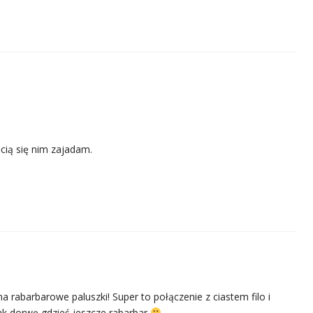
cią się nim zajadam.
 rabarbarowe paluszki! Super to połączenie z ciastem filo i
k dorwę gdzieś jeszcze rabarbar