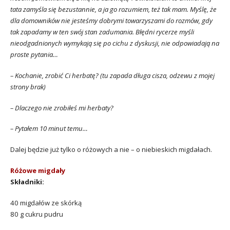
tata zamyśla się bezustannie, a ja go rozumiem, też tak mam. Myślę, że
dla domowników nie jesteśmy dobrymi towarzyszami do rozmów, gdy
tak zapadamy w ten swój stan zadumania. Błędni rycerze myśli
nieodgadnionych wymykają się po cichu z dyskusji, nie odpowiadają na
proste pytania…
– Kochanie, zrobić Ci herbatę? (tu zapada długa cisza, odzewu z mojej
strony brak)
– Dlaczego nie zrobiłeś mi herbaty?
– Pytałem 10 minut temu…
Dalej będzie już tylko o różowych a nie – o niebieskich migdałach.
Różowe migdały
Składniki:
40 migdałów ze skórką
80 g cukru pudru