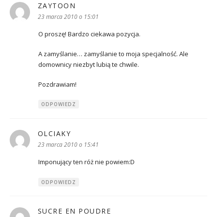
ZAYTOON
pisze:
23 marca 2010 o 15:01
O proszę! Bardzo ciekawa pozycja.
A zamyślanie… zamyślanie to moja specjalność. Ale
domownicy niezbyt lubią te chwile.
Pozdrawiam!
ODPOWIEDZ
OLCIAKY
pisze:
23 marca 2010 o 15:41
Imponujący ten róż nie powiem:D
ODPOWIEDZ
SUCRE EN POUDRE
pisze: