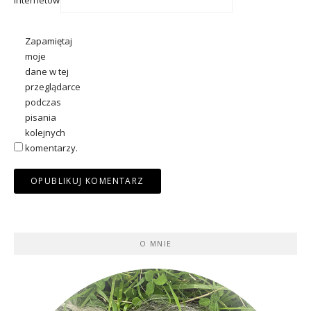
internetowa
Zapamiętaj
moje
dane w tej
przeglądarce
podczas
pisania
kolejnych
komentarzy.
O MNIE