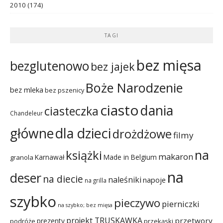
2010
(174)
TAGI
bez mięsa
bezglutenowo
bez jajek
Boże Narodzenie
bez mleka
bez pszenicy
ciasto
dania
ciasteczka
Chandeleur
dla dzieci
główne
drożdżowe
filmy
na
książki
makaron
Karnawał
Made in Belgium
granola
na
deser
na diecie
naleśniki
napoje
na grilla
szybko
pieczywo
pierniczki
na szybko; bez mięsa
projekt TRUSKAWKA
przetwory
prezenty
podróże
przekąski