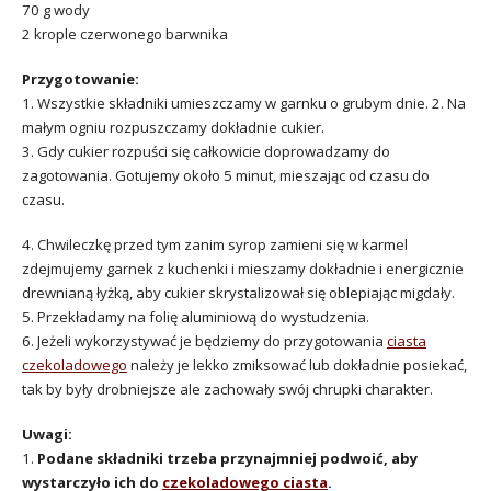
70 g wody
2 krople czerwonego barwnika
Przygotowanie:
1. Wszystkie składniki umieszczamy w garnku o grubym dnie. 2. Na
małym ogniu rozpuszczamy dokładnie cukier.
3. Gdy cukier rozpuści się całkowicie doprowadzamy do
zagotowania. Gotujemy około 5 minut, mieszając od czasu do
czasu.
4. Chwileczkę przed tym zanim syrop zamieni się w karmel
zdejmujemy garnek z kuchenki i mieszamy dokładnie i energicznie
drewnianą łyżką, aby cukier skrystalizował się oblepiając migdały.
5. Przekładamy na folię aluminiową do wystudzenia.
6. Jeżeli wykorzystywać je będziemy do przygotowania
ciasta
czekoladowego
należy je lekko zmiksować lub dokładnie posiekać,
tak by były drobniejsze ale zachowały swój chrupki charakter.
Uwagi:
1.
Podane składniki trzeba przynajmniej podwoić, aby
wystarczyło ich do
czekoladowego ciasta
.