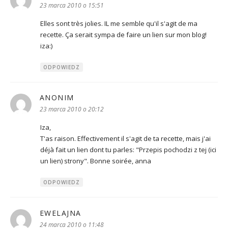
23 marca 2010 o 15:51
Elles sont très jolies. IL me semble qu'il s'agit de ma
recette. Ça serait sympa de faire un lien sur mon blog!
iza:)
ODPOWIEDZ
ANONIM
pisze:
23 marca 2010 o 20:12
Iza,
T'as raison. Effectivement il s'agit de ta recette, mais j'ai
déjà fait un lien dont tu parles: "Przepis pochodzi z tej (ici
un lien) strony". Bonne soirée, anna
ODPOWIEDZ
EWELAJNA
pisze:
24 marca 2010 o 11:48