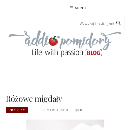
Przejdź
MENU
do
treści
ADDIOPOMIDORY
Różowe migdały
PRZEPISY
23 MARCA 2010
8