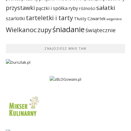
sałatki
przystawki
pączki i spółka
ryby
różności
tarteletki i tarty
szarlotki
Tłusty Czwartek
wegańskie
śniadanie
Wielkanoc
zupy
świątecznie
ZNAJDZIESZ MNIE TAM