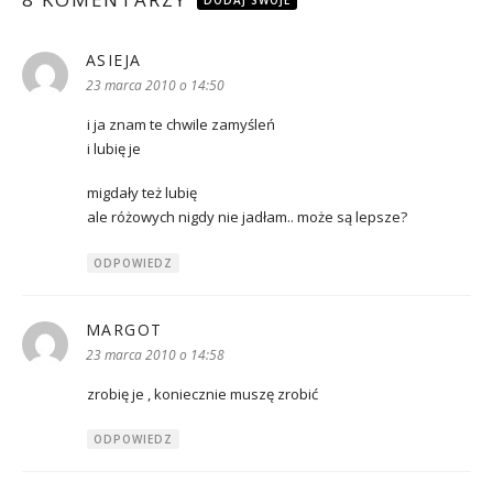
DODAJ SWOJE
ASIEJA
pisze:
23 marca 2010 o 14:50
i ja znam te chwile zamyśleń
i lubię je
migdały też lubię
ale różowych nigdy nie jadłam.. może są lepsze?
ODPOWIEDZ
MARGOT
pisze:
23 marca 2010 o 14:58
zrobię je , koniecznie muszę zrobić
ODPOWIEDZ