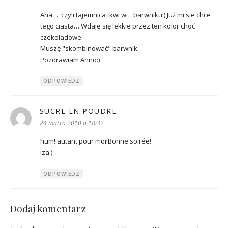
Aha…, czyli tajemnica tkwi w… barwniku:) Już mi sie chce
tego ciasta… Wdaje się lekkie przez ten kolor choć
czekoladowe.
Muszę "skombinować" barwnik…
Pozdrawiam Anno:)
ODPOWIEDZ
SUCRE EN POUDRE
pisze:
24 marca 2010 o 18:32
hum! autant pour moi!Bonne soirée!
iza:)
ODPOWIEDZ
Dodaj komentarz