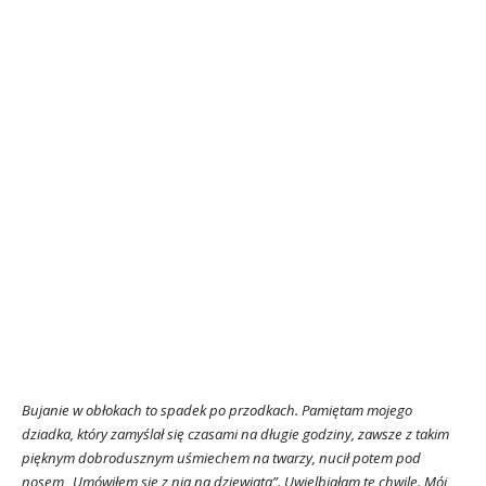
Bujanie w obłokach to spadek po przodkach. Pamiętam mojego
dziadka, który zamyślał się
czasami
na długie godziny, zawsze z takim
pięknym dobrodusznym uśmiechem na twarzy, nucił potem pod
nosem „Umówiłem się z nią na dziewiątą”. Uwielbiałam te chwile. Mój