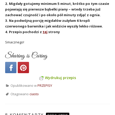
2. Migda
ły
gotujemy minimum 5 minut, krótko po tym czasie
pojawiają się pierwsze bąbelki piany – wtedy trzeba już
zachować czujność i po około pół minuty zdjąć z ognia.
3. Na podwójną porcję migdałów zużyłam 6 kropli
czerwonego barwnika i jak widzicie wyszły lekko różowe.
4. Przepis pochodzi z
tej
strony
Smacznego!
Sharing is Caring
Wydrukuj przepis
Opublikowano w
PRZEPISY
Otagowano
ciasto
8 KOMENTARZY