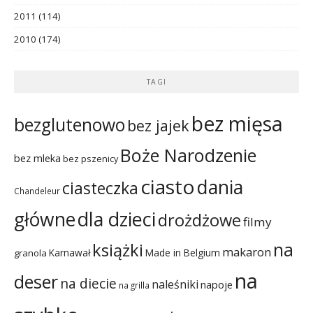
2011
(114)
2010
(174)
TAGI
bez mięsa
bezglutenowo
bez jajek
Boże Narodzenie
bez mleka
bez pszenicy
ciasto
dania
ciasteczka
Chandeleur
dla dzieci
główne
drożdżowe
filmy
na
książki
makaron
Karnawał
Made in Belgium
granola
na
deser
na diecie
naleśniki
napoje
na grilla