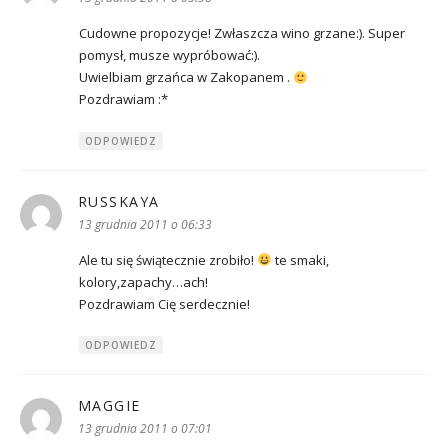
Cudowne propozycje! Zwłaszcza wino grzane:). Super
pomysł, musze wypróbować:).
Uwielbiam grzańca w Zakopanem .
Pozdrawiam :*
ODPOWIEDZ
RUSSKAYA
pisze:
13 grudnia 2011 o 06:33
Ale tu się świątecznie zrobiło!
te smaki,
kolory,zapachy…ach!
Pozdrawiam Cię serdecznie!
ODPOWIEDZ
MAGGIE
pisze:
13 grudnia 2011 o 07:01