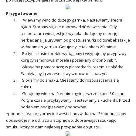
Przygotowanie:
1. Wlewamy wino do dużego garnka. Nastawiamy średni
ogień. Staramy się nie doprowadzić do wrzenia. Gdy
temperatura wina jest już wysoka dodajemy esencję
herbacianą. Ja urywam po prostu sznurki od torebek i tak je
wkładam do garnka. Gotujemy je tak około 20 minut.
2. Po tym czasie torebki wyciągamy i wsypujemy przyprawy,
korę cynamonową, morele i posiekany drobno imbir.
Wkrajamy pomarańczę w plasterkach, razem ze skórką.
Pamiętajmy ją wcześniej wyszorować i sparzyć.
3. Słodzimy do smaku. Mieszamy do rozpuszczenia się
cukru.
4. Gotujemy wino na średnim ogniu jeszcze około 30 minut.
Po tym czasie przykrywamy i zestawiamy z kuchenki. Przed
podaniem podgrzewamy ponownie.
*podane ilości przypraw to kwestia indywidualna. Proponuję, aby
dodawać je nie od razu a stopniowo, doprawiając i szukając
smuku, który to nam najlepiej przypadnie do gustu.