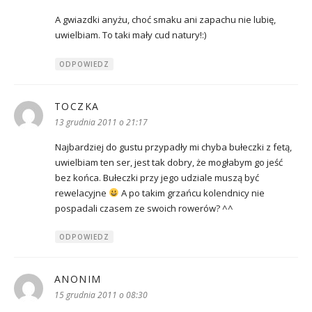
A gwiazdki anyżu, choć smaku ani zapachu nie lubię,
uwielbiam. To taki mały cud natury!:)
ODPOWIEDZ
TOCZKA
pisze:
13 grudnia 2011 o 21:17
Najbardziej do gustu przypadły mi chyba bułeczki z fetą,
uwielbiam ten ser, jest tak dobry, że mogłabym go jeść
bez końca. Bułeczki przy jego udziale muszą być
rewelacyjne
A po takim grzańcu kolendnicy nie
pospadali czasem ze swoich rowerów? ^^
ODPOWIEDZ
ANONIM
pisze:
15 grudnia 2011 o 08:30