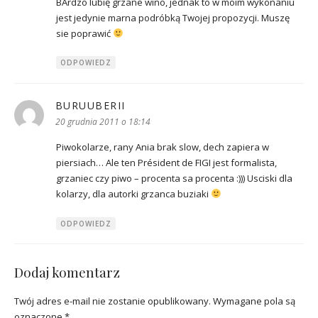
BArdzo lubię grzane wino, jednak to w moim wykonaniu
jest jedynie marna podróbką Twojej propozycji. Muszę
sie poprawić
ODPOWIEDZ
BURUUBERII
pisze:
20 grudnia 2011 o 18:14
Piwokolarze, rany Ania brak slow, dech zapiera w
piersiach… Ale ten Président de FIGI jest formalista,
grzaniec czy piwo – procenta sa procenta :))) Usciski dla
kolarzy, dla autorki grzanca buziaki
ODPOWIEDZ
Dodaj komentarz
Twój adres e-mail nie zostanie opublikowany.
Wymagane pola są
oznaczone
*