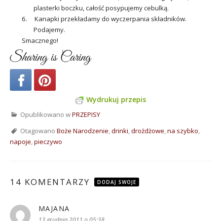
plasterki boczku, całość posypujemy cebulką.
6. Kanapki przekładamy do wyczerpania składników.
Podajemy.
Smacznego!
Sharing is Caring
Wydrukuj przepis
Opublikowano w
PRZEPISY
Otagowano
Boże Narodzenie
,
drinki
,
drożdżowe
,
na szybko
,
napoje
,
pieczywo
14 KOMENTARZY
DODAJ SWOJE
MAJANA
pisze:
13 grudnia 2011 o 05:38