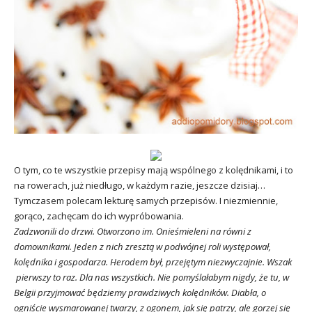
O tym, co te wszystkie przepisy mają wspólnego z kolędnikami, i to
na rowerach, już niedługo, w każdym razie, jeszcze dzisiaj…
Tymczasem polecam lekturę samych przepisów. I niezmiennie,
gorąco, zachęcam do ich wypróbowania.
Zadzwonili do drzwi. Otworzono im. Onieśmieleni na równi z
domownikami. Jeden z nich zresztą w podwójnej roli występował,
kolędnika i gospodarza. Herodem był, przejętym niezwyczajnie. Wszak
pierwszy to raz. Dla nas wszystkich. Nie pomyślałabym nigdy, że tu, w
Belgii przyjmować będziemy prawdziwych kolędników. Diabła, o
ogniście wysmarowanej twarzy, z ogonem, jak się patrzy, ale gorzej się