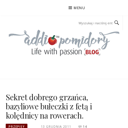
Przejdź
MENU
do
treści
ADDIOPOMIDORY
Sekret dobrego grzańca,
bazyliowe bułeczki z fetą i
kolędnicy na rowerach.
PRZEPISY
13 GRUDNIA 2011
14