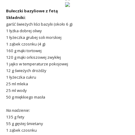
Bułeczki bazyliowe z fetą
Składniki:
garść świeżych liści bazylii (około 6 g)
1 łyżka dobrej oliwy
1 łyżeczka grubej soli morskiej
1 ząbek czosnku (4 g)
160 g mąki tortowej
120 g mąki orkiszowej zwykłej
1 jajko w temperaturze pokojowej
12 g świeżych drożdży
1 łyżeczka cukru
25 ml mleka
25 ml wody
50 g miękkiego masła
Na nadzienie:
135 g fety
55 g gęstej śmietany
1 ząbek czosnku