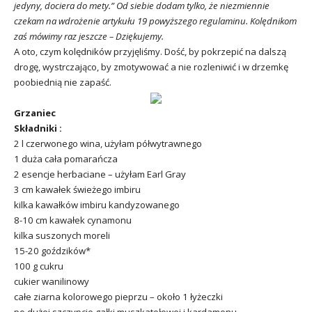
jedyny, dociera do mety.” Od siebie dodam tylko, że niezmiennie
czekam na wdrożenie artykułu 19 powyższego regulaminu. Kolędnikom
zaś mówimy raz jeszcze – Dziękujemy.
A oto, czym kolędników przyjęliśmy. Dość, by pokrzepić na dalszą
drogę, wystrczająco, by zmotywować a nie rozleniwić i w drzemkę
poobiednią nie zapaść.
Grzaniec
Składniki :
2 l czerwonego wina, użyłam półwytrawnego
1 duża cała pomarańcza
2 esencje herbaciane – użyłam Earl Gray
3 cm kawałek świeżego imbiru
kilka kawałków imbiru kandyzowanego
8-10 cm kawałek cynamonu
kilka suszonych moreli
15-20 goździków*
100 g cukru
cukier wanilinowy
całe ziarna kolorowego pieprzu – około 1 łyżeczki
po dużej szczypcie gałki muszkatołowej i kardamonu