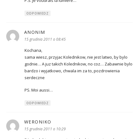
P.S. Je voudrais la lumiere…
ODPOWIEDZ
ANONIM
pisze:
15 grudnia 2011 o 08:45
Kochana,
sama wiesz, przyjac Kolednikow, nie jest latwo, by bylo
godnie… A juz takich Kolednikow, no coz… Zabawnie bylo
bardzo i wyjatkowo, chwala im za to, pozdrowienia
serdeczne
PS. Moi aussi…
ODPOWIEDZ
WERONIKO
pisze:
15 grudnia 2011 o 10:29