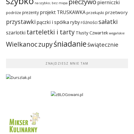
szybko
pieczywo
pierniczki
na szybko; bez mięsa
projekt TRUSKAWKA
przetwory
prezenty
podróże
przekąski
sałatki
przystawki
pączki i spółka
ryby
różności
tarteletki i tarty
szarlotki
Tłusty Czwartek
wegańskie
śniadanie
Wielkanoc
zupy
świątecznie
ZNAJDZIESZ MNIE TAM