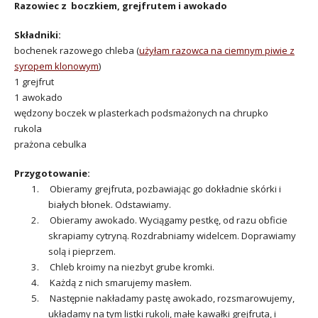
Razowiec z boczkiem, grejfrutem i awokado
Składniki:
bochenek razowego chleba (
użyłam razowca na ciemnym piwie z
syropem klonowym
)
1 grejfrut
1 awokado
wędzony boczek w plasterkach podsmażonych na chrupko
rukola
prażona cebulka
Przygotowanie:
1. Obieramy grejfruta, pozbawiając go dokładnie skórki i
białych błonek. Odstawiamy.
2. Obieramy awokado. Wyciągamy pestkę, od razu obficie
skrapiamy cytryną. Rozdrabniamy widelcem. Doprawiamy
solą i pieprzem.
3. Chleb kroimy na niezbyt grube kromki.
4. Każdą z nich smarujemy masłem.
5. Następnie nakładamy pastę awokado, rozsmarowujemy,
układamy na tym listki rukoli, małe kawałki grejfruta, i