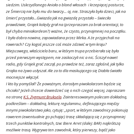
siedzim. Uskrzydlonego Anioła o blond włosach i krzepiącej posturze,
ze Śmiercią nie było mu do twarzy… oj, nie. Straszyła była dzieci, jak na
śmierć przystało…Gwiazda jak na gwiazdę przystało – świeciła
prawdziwie, Grajek kolędy grał na (przepraszam za brak orientacji, to
był chyba miniakordeon?) ważne, że czysto, przynajmniej na początku.
I była dobra nowina, zapowiadana przez Mirka. A że przyjechali na
rowerach? Czy kogoś jeszcze coś może zdziwić w tym kraju?
Miejscowego, właściciela baru, w którym trupa przebierała się była
przed pierwszym występem, nie zaskoczyli nic a nic. Ściszył nawet
radio, gdy Grajek grać zaczął, po prawdzie też, zaraz zgłośnił, jak tylko
Grajka na żywo usłyszał. Ale za to dla maskującego się Diabła światło
mocniejsze włączył.
I kto by pomyślał? Że poważnym, dorosłym piwokolarzom będzie się
chciało? Jeżeli chcecie dowiedzieć się o nich czegoś więcej, zapraszam
na stronę
K.S. Zygmunt Bruksela
. Zainteresowanym polecam dokładną,
podkreślam – dokładną, lekturę regulaminu, definiującego między
innymi piwokolarstwo jako, cytuję: „sport, w którym zawodnicy pokonują
rowerem (ewentualnie go pchając) trasę składającą się z przynajmniej
trzech punktów kontrolnych, tzw: Biere Arret (dalej: BAR) najkrótszą
możliwie trasą. Wygrywa ten zawodnik, który pierwszy, bądź jako