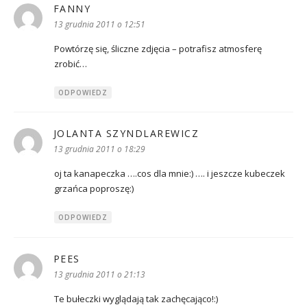
FANNY
pisze:
13 grudnia 2011 o 12:51
Powtórzę się, śliczne zdjęcia – potrafisz atmosferę
zrobić…
ODPOWIEDZ
JOLANTA SZYNDLAREWICZ
pisze:
13 grudnia 2011 o 18:29
oj ta kanapeczka ….cos dla mnie:) …. i jeszcze kubeczek
grzańca poproszę:)
ODPOWIEDZ
PEES
pisze:
13 grudnia 2011 o 21:13
Te bułeczki wyglądają tak zachęcająco!:)