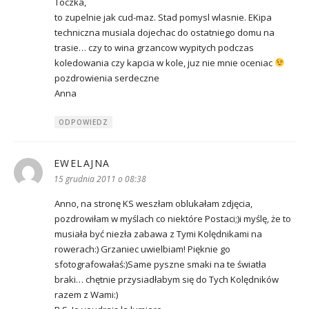
Toczka,
to zupelnie jak cud-maz. Stad pomysl wlasnie. EKipa
techniczna musiala dojechac do ostatniego domu na
trasie… czy to wina grzancow wypitych podczas
koledowania czy kapcia w kole, juz nie mnie oceniac
pozdrowienia serdeczne
Anna
ODPOWIEDZ
EWELAJNA
pisze:
15 grudnia 2011 o 08:38
Anno, na stronę KS weszłam oblukałam zdjęcia,
pozdrowiłam w myślach co niektóre Postaci;)i myślę, że to
musiała być niezła zabawa z Tymi Kolędnikami na
rowerach:) Grzaniec uwielbiam! Pięknie go
sfotografowałaś:)Same pyszne smaki na te światła
braki… chętnie przysiadłabym się do Tych Kolędników
razem z Wami:)