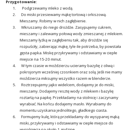
Przygotowanie:
1. Podgrzewamy mleko z wodą.
2. Do miski przesiewamy mąkę tortową i orkiszową.
Mieszamy. Robimy w nich zagłębienie.
3. Wkruszamy do niego drożdże. Zasypujemy cukrem,
mieszamy i zalewamy połową wody zmieszanej z mlekiem.
Mieszamy łyżką w zagłębieniu tak, aby drożdże się
rozpuściły, zabierając mąkę, tyle ile potrzeba, by powstała
gęsta papka. Miskę przykrywamy i odstawiamy w ciepłe
miejsce na 15-20 minut.
4. W tym czasie w moździerzu ucieramy bazylię z oliwą i
pokrojonym wcześniej czosnkiem oraz solą. Jeśli nie mamy
moździerza miksujmy wszystko razem w blenderze.
5. Roztrzepujemy jajko widelcem, dodajemy je do miski,
mieszamy. Dodajemy resztę wody z mlekiem i bazylię
roztartą na papkę. Przekładamy na stolnicę i zaczynamy
wyrabiać. Na końcu dodajemy masło. Wyrabiamy do
momentu uzyskania jednolitego, gładkiego ciasta.
6. Formujemy kulę, którą przekładamy do wysypanej mąką
miski, przykrywamy i odstawiamy w ciepłe miejsce do
wyrośnięcia na około 1 godzinę.