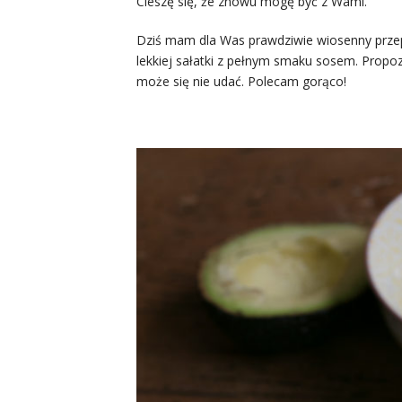
Cieszę się, że znowu mogę być z Wami.
Dziś mam dla Was prawdziwie wiosenny przepi
lekkiej sałatki z pełnym smaku sosem. Propoz
może się nie udać. Polecam gorąco!