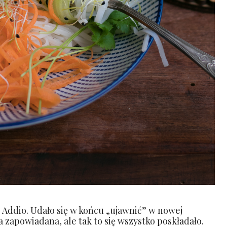
Addio. Udało się w końcu „ujawnić” w nowej
ta zapowiadana, ale tak to się wszystko poskładało.