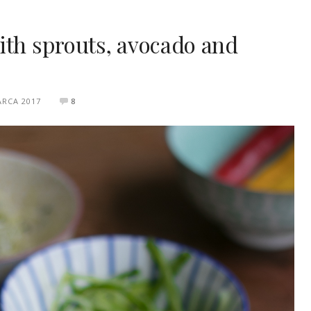
ith sprouts, avocado and
ARCA 2017
8