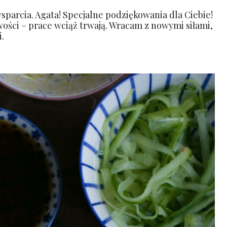
wsparcia. Agata! Specjalne podziękowania dla Ciebie!
wości – prace wciąż trwają. Wracam z nowymi siłami,
.