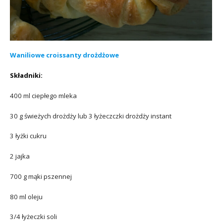
Waniliowe croissanty drożdżowe
Składniki:
400 ml ciepłego mleka
30 g świeżych drożdży lub 3 łyżeczczki drożdży instant
3 łyżki cukru
2 jajka
700 g mąki pszennej
80 ml oleju
3/4 łyżeczki soli