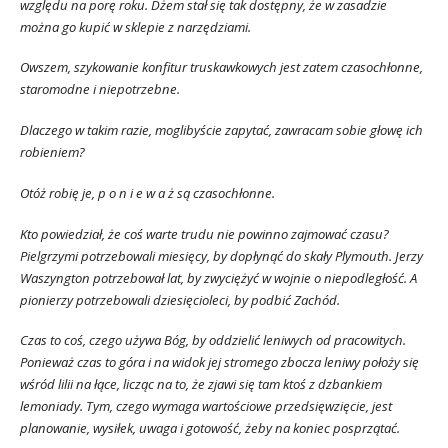
względu na porę roku. Dżem stał się tak dostępny, że w zasadzie
można go kupić w sklepie z narzędziami.
Owszem, szykowanie konfitur truskawkowych jest zatem czasochłonne,
staromodne i niepotrzebne.
Dlaczego w takim razie, moglibyście zapytać, zawracam sobie głowę ich
robieniem?
Otóż robię je, p o n i e w a ż są czasochłonne.
Kto powiedział, że coś warte trudu nie powinno zajmować czasu?
Pielgrzymi potrzebowali miesięcy, by dopłynąć do skały Plymouth. Jerzy
Waszyngton potrzebował lat, by zwyciężyć w wojnie o niepodległość. A
pionierzy potrzebowali dziesięcioleci, by podbić Zachód.
Czas to coś, czego używa Bóg, by oddzielić leniwych od pracowitych.
Ponieważ czas to góra i na widok jej stromego zbocza leniwy położy się
wśród lilii na łące, licząc na to, że zjawi się tam ktoś z dzbankiem
lemoniady. Tym, czego wymaga wartościowe przedsięwzięcie, jest
planowanie, wysiłek, uwaga i gotowość, żeby na koniec posprzątać.