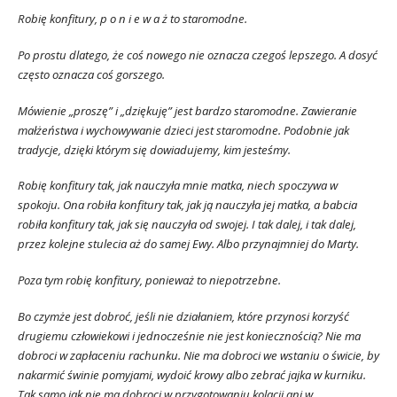
Robię konfitury, p o n i e w a ż to staromodne.
Po prostu dlatego, że coś nowego nie oznacza czegoś lepszego. A dosyć
często oznacza coś gorszego.
Mówienie „proszę” i „dziękuję” jest bardzo staromodne. Zawieranie
małżeństwa i wychowywanie dzieci jest staromodne. Podobnie jak
tradycje, dzięki którym się dowiadujemy, kim jesteśmy.
Robię konfitury tak, jak nauczyła mnie matka, niech spoczywa w
spokoju. Ona robiła konfitury tak, jak ją nauczyła jej matka, a babcia
robiła konfitury tak, jak się nauczyła od swojej. I tak dalej, i tak dalej,
przez kolejne stulecia aż do samej Ewy. Albo przynajmniej do Marty.
Poza tym robię konfitury, ponieważ to niepotrzebne.
Bo czymże jest dobroć, jeśli nie działaniem, które przynosi korzyść
drugiemu człowiekowi i jednocześnie nie jest koniecznością? Nie ma
dobroci w zapłaceniu rachunku. Nie ma dobroci we wstaniu o świcie, by
nakarmić świnie pomyjami, wydoić krowy albo zebrać jajka w kurniku.
Tak samo jak nie ma dobroci w przygotowaniu kolacji ani w