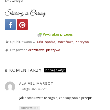
Smacznego!
Sharing is Caring
Wydrukuj przepis
Opublikowano w
Bułki i spółka
,
Drożdżowe
,
Pieczywo
Otagowano
drożdżowe
,
pieczywo
8 KOMENTARZY
DODAJ SWOJE
ALA VEL MARGOT
pisze:
1 lutego 2023 o 05:02
Jakie smakowite te rogale, zapisuję sobie przepis
ODPOWIEDZ