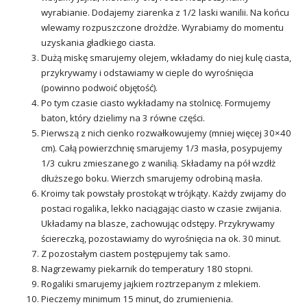
wyrabianie. Dodajemy ziarenka z 1/2 laski wanilii. Na końcu
wlewamy rozpuszczone drożdże. Wyrabiamy do momentu
uzyskania gładkiego ciasta.
Dużą miskę smarujemy olejem, wkładamy do niej kulę ciasta,
przykrywamy i odstawiamy w cieple do wyrośnięcia
(powinno podwoić objętość).
Po tym czasie ciasto wykładamy na stolnicę. Formujemy
baton, który dzielimy na 3 równe części.
Pierwszą z nich cienko rozwałkowujemy (mniej więcej 30×40
cm). Całą powierzchnię smarujemy 1/3 masła, posypujemy
1/3 cukru zmieszanego z wanilią. Składamy na pół wzdłż
dłuższego boku. Wierzch smarujemy odrobiną masła.
Kroimy tak powstały prostokąt w trójkąty. Każdy zwijamy do
postaci rogalika, lekko naciągając ciasto w czasie zwijania.
Układamy na blasze, zachowując odstępy. Przykrywamy
ściereczką, pozostawiamy do wyrośnięcia na ok. 30 minut.
Z pozostałym ciastem postępujemy tak samo.
Nagrzewamy piekarnik do temperatury 180 stopni.
Rogaliki smarujemy jajkiem roztrzepanym z mlekiem.
Pieczemy minimum 15 minut, do zrumienienia.