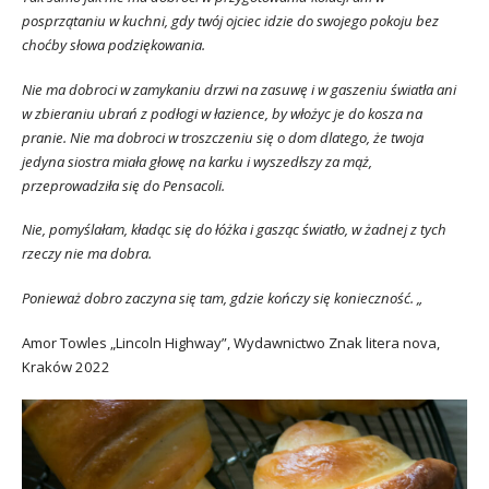
posprzątaniu w kuchni, gdy twój ojciec idzie do swojego pokoju bez
choćby słowa podziękowania.
Nie ma dobroci w zamykaniu drzwi na zasuwę i w gaszeniu światła ani
w zbieraniu ubrań z podłogi w łazience, by włożyc je do kosza na
pranie. Nie ma dobroci w troszczeniu się o dom dlatego, że twoja
jedyna siostra miała głowę na karku i wyszedłszy za mąż,
przeprowadziła się do Pensacoli.
Nie, pomyślałam, kładąc się do łóżka i gasząc światło, w żadnej z tych
rzeczy nie ma dobra.
Ponieważ dobro zaczyna się tam, gdzie kończy się konieczność. „
Amor Towles „Lincoln Highway”, Wydawnictwo Znak litera nova,
Kraków 2022