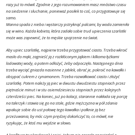
razy już to mówił. Zgodnie z jego rozumowaniem masz mnóstwo czasu
na siedzenie i słuchanie, ponieważ posiłek to coś, co przygotowuje się
samo.
Manna spada z nieba i wystarczy pstryknąć palcami, by woda zamieniła
się w wino. Każda kobieta, która zadała sobie trud upieczenia szarlotki
może was zapewnić, że to męskie spojrzenie na świat.
Aby upiec szarlotkę, najpierw trzeba przygotować ciasto. Trzeba wkroić
masło do mąki, zagnieść ją z rozkłóconym jajkiem i kilkoma łyżkami
lodowatej wody, a potem odłożyć, żeby odpoczęło. Następnego dnia
trzeba wyciąć gniazda nasienne z jabłek, obrać je, pokroić na kawałki i
obsypać cukrem z cynamonem. Trzeba rozwałkować ciasto i złożyć
szarlotkę. Potem należy ją piec w dwustu dwudziestu stopniach przez
piętnaście minut i w stu osiemdziesieciu stopniach przez kolejnych
czterdzieści piec. Na koniec, już po kolacji, starannie nakłada się porcję
na talerzyk i stawia się go na stole, gdzie mężczyzna w pół zdania
wpakuje sobie do ust połowę tego kawałka i połknie ją bez
przeżuwania, by móc czym prędzej dokończyć to, co mówił, nie
ryzykując, że ktoś mu wejdzie w słowo.