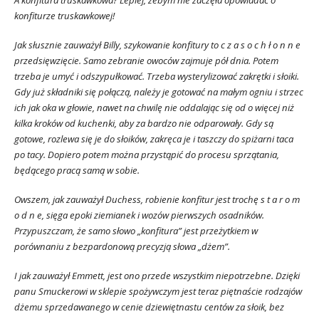
A konfitura truskawkowa? Lepiej, żebym nie zaczęła opowiadać o
konfiturze truskawkowej!
Jak słusznie zauważył Billy, szykowanie konfitury to c z a s o c h ł o n n e
przedsięwzięcie. Samo zebranie owoców zajmuje pół dnia. Potem
trzeba je umyć i odszypułkować. Trzeba wysterylizować zakrętki i słoiki.
Gdy już składniki się połączą, należy je gotować na małym ogniu i strzec
ich jak oka w głowie, nawet na chwilę nie oddalając się od o więcej niż
kilka kroków od kuchenki, aby za bardzo nie odparowały. Gdy są
gotowe, rozlewa się je do słoików, zakręca je i taszczy do spiżarni taca
po tacy. Dopiero potem można przystąpić do procesu sprzątania,
będącego pracą samą w sobie.
Owszem, jak zauważył Duchess, robienie konfitur jest trochę s t a r o m
o d n e, sięga epoki ziemianek i wozów pierwszych osadników.
Przypuszczam, że samo słowo „konfitura” jest przeżytkiem w
porównaniu z bezpardonową precyzją słowa „dżem”.
I jak zauważył Emmett, jest ono przede wszystkim niepotrzebne. Dzięki
panu Smuckerowi w sklepie spożywczym jest teraz piętnaście rodzajów
dżemu sprzedawanego w cenie dziewiętnastu centów za słoik, bez