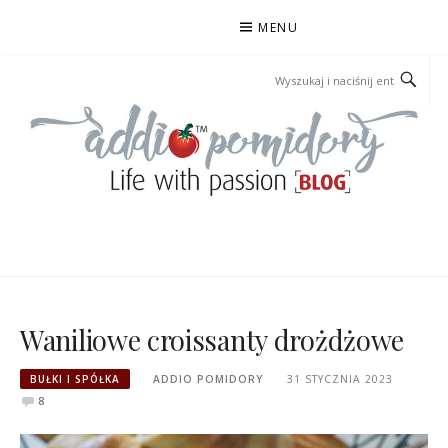
Przejdź
MENU
do
treści
ADDIOPOMIDORY
Waniliowe croissanty drożdżowe
BUŁKI I SPÓŁKA
ADDIO POMIDORY
31 STYCZNIA 2023
8