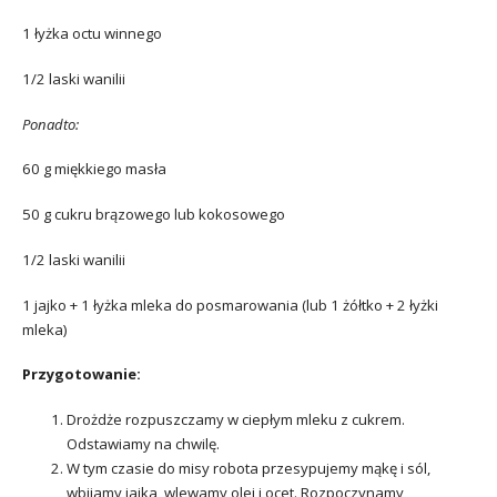
1 łyżka octu winnego
1/2 laski wanilii
Ponadto:
60 g miękkiego masła
50 g cukru brązowego lub kokosowego
1/2 laski wanilii
1 jajko + 1 łyżka mleka do posmarowania (lub 1 żółtko + 2 łyżki
mleka)
Przygotowanie:
Drożdże rozpuszczamy w ciepłym mleku z cukrem.
Odstawiamy na chwilę.
W tym czasie do misy robota przesypujemy mąkę i sól,
wbijamy jajka, wlewamy olej i ocet. Rozpoczynamy