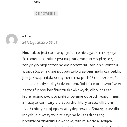
Ania
ODPOWIEDZ
AGA
pisze:
24 lutego 2023 o 09:51
Hm.. tak to jest cudowny cytat, ale nie zgadzam się z tym,
że robienie konfitur jest niepotrzebne. Nie sądzę też,
żeby było niepotrzebne dla bohaterki. Robienie konfitur
w sposób, w jaki się podpatrzyło u swojej matki czy babki,
jest jak wspaniała sentymentalna podróż do przeszłości
– do lat, kiedy się było dzieckiem. Robienie przetworów, w
szczególności konfitur truskawkowych, albo jeszcze
lepiej wiśniowych, to pielęgnowanie dobrych wspomnień.
Smażę te konfitury dla zapachu, który przez kilka dni
działa niczym najlepszy antydepresant. Smażę je też dla
innych, ale wszystkie te czynności (zazdroszczę
bohaterce zbierania owoców), zanim słodkie lepiące