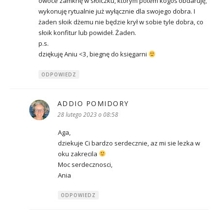
owoce zamknę w słoiczku, którym potem kogoś obdaruję,
wykonuję rytualnie już wyłącznie dla swojego dobra. I
żaden słoik dżemu nie będzie krył w sobie tyle dobra, co
słoik konfitur lub powideł. Żaden.
p.s.
dziękuję Aniu <3, biegnę do księgarni
ODPOWIEDZ
ADDIO POMIDORY
pisze:
28 lutego 2023 o 08:58
Aga,
dziekuje Ci bardzo serdecznie, az mi sie lezka w
oku zakrecila
Moc serdecznosci,
Ania
ODPOWIEDZ