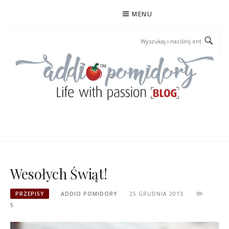
Przejdź
MENU
do
treści
ADDIOPOMIDORY
Wesołych Świąt!
PRZEPISY
ADDIO POMIDORY
25 GRUDNIA 2013
5