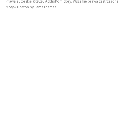
Prawa autorskie © 2026 AddioPomidory. Wszelkie prawa zastrzeżone.
Motyw Boston by
FameThemes