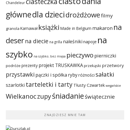
ciasto
dania
ciasteczka
Chandeleur
dla dzieci
główne
drożdżowe
filmy
na
książki
makaron
Karnawał
Made in Belgium
granola
na
deser
na diecie
naleśniki
napoje
na grilla
szybko
pieczywo
pierniczki
na szybko; bez mięsa
projekt TRUSKAWKA
przetwory
prezenty
podróże
przekąski
sałatki
przystawki
pączki i spółka
ryby
różności
tarteletki i tarty
szarlotki
Tłusty Czwartek
wegańskie
śniadanie
Wielkanoc
zupy
świątecznie
ZNAJDZIESZ MNIE TAM