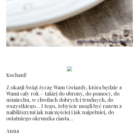
Kochani!
Z okazji Świąt życzę Wam Gwiazdy, która będzie z
Wami cały rok – takiej do obrony, do pomocy, do
uśmiechu, w chwilach dobrych i trudnych, do
wszystkiego… I tego, żebyście mogli być razem z
najbliższymi jak najczęściej i jak najpełniej, do
ostatniego okruszka ciasta…
Anna