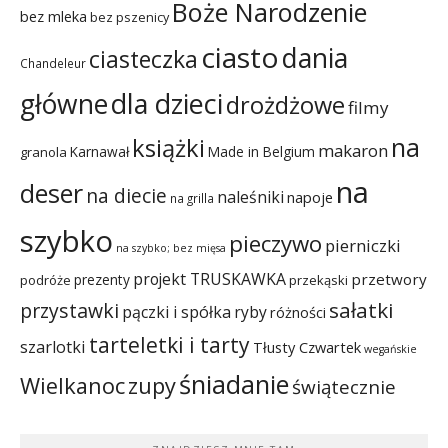
Boże Narodzenie
bez mleka
bez pszenicy
ciasto
dania
ciasteczka
Chandeleur
dla dzieci
główne
drożdżowe
filmy
na
książki
makaron
Karnawał
Made in Belgium
granola
na
deser
na diecie
naleśniki
napoje
na grilla
szybko
pieczywo
pierniczki
na szybko; bez mięsa
projekt TRUSKAWKA
przetwory
prezenty
podróże
przekąski
sałatki
przystawki
pączki i spółka
ryby
różności
tarteletki i tarty
szarlotki
Tłusty Czwartek
wegańskie
śniadanie
Wielkanoc
zupy
świątecznie