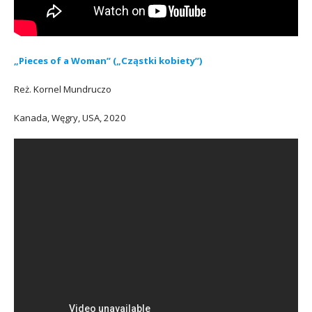
„Pieces of a Woman” („Cząstki kobiety”)
Reż. Kornel Mundruczo
Kanada, Węgry, USA, 2020