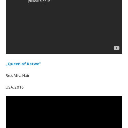
„Queen of Katwe”
Reż. Mira Nair
USA, 2016