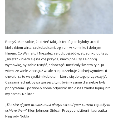
Pomyślałam sobie, że dzień taki jak ten fajnie byłoby uczcić
kieliszkiem wina, czekoladkami, ogniem w kominku i dobrym
filmem. Co Wy na to? Niezależnie od poglądów, stosunku do tego
„święta” – niech się na coś przyda, niech posłuży za dobrą
wymówkę, by sobie usiąść, odpocząć i mieć cały świat w tyle. Ja
wiem, że wiele z nas już wcale nie potrzebuje żadnej wymówki (i
chwała za to wszystkim kobietom, które się do tego przysłużyły).
Czasami jednak bywa gorzej z tym, byśmy same dla siebie były
priorytetem. I pozwoliły sobie odpuścić. Kto o nas zadba lepiej, niż
my same? No kto?
„
The size of your dreams must always exceed your current capacity to
achieve them
” Ellen Johnson Sirleaf, Prezydent Liberii i laureatka
Nagrody Nobla