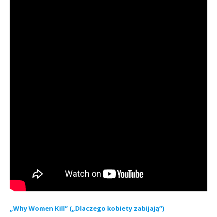
„Why Women Kill” („Dlaczego kobiety zabijają”)