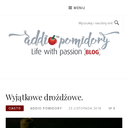
Przejdź
MENU
do
treści
ADDIOPOMIDORY
Wyjątkowe drożdżowe.
CIASTO
ADDIO POMIDORY
23 LISTOPADA 2018
0