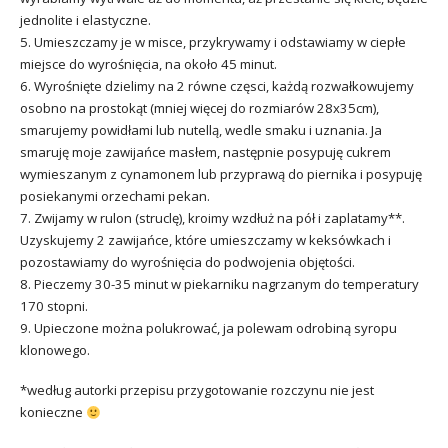
jednolite i elastyczne.
5. Umieszczamy je w misce, przykrywamy i odstawiamy w ciepłe
miejsce do wyrośnięcia, na około 45 minut.
6. Wyrośnięte dzielimy na 2 równe częsci, każdą rozwałkowujemy
osobno na prostokąt (mniej więcej do rozmiarów 28x35cm),
smarujemy powidłami lub nutellą, wedle smaku i uznania. Ja
smaruję moje zawijańce masłem, następnie posypuję cukrem
wymieszanym z cynamonem lub przyprawą do piernika i posypuję
posiekanymi orzechami pekan.
7. Zwijamy w rulon (struclę), kroimy wzdłuż na pół i zaplatamy**.
Uzyskujemy 2 zawijańce, które umieszczamy w keksówkach i
pozostawiamy do wyrośnięcia do podwojenia objętości.
8. Pieczemy 30-35 minut w piekarniku nagrzanym do temperatury
170 stopni.
9. Upieczone można polukrować, ja polewam odrobiną syropu
klonowego.
*według autorki przepisu przygotowanie rozczynu nie jest
konieczne