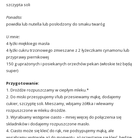
szczypta soli
Ponadto:
powidła lub nutella lub posłodzony do smaku twaróg
U mnie:
4 łyżki miękkiego masła
4 łyżki cukru trzcinowego zmieszane z 2 łyżeczkami cynamonu lub
przyprawy piernikowej
150 g uprażonych i posiekanych orzechów pekan (włoskie też będą
super)
Przygotowanie:
1. Drożdże rozpuszczamy w ciepłym mleku.*
2. Do miski przesypujemy i/lub przesiewamy mąkę, dodajemy
cukier, szczyptę soli. Mieszamy, wbijamy żółtka i wlewamy
rozpuszczone w mleku drożdże.
3. Wyrabiamy wstępnie ciasto – mniej więcej do połączenia się
składników i dodajemy rozpuszczone masło.
4. Ciasto może się kleić do rąk, nie podsypujemy mąką, ale
wyrabiamy wytrwale aż do momentu, aż przestanie się kleić, będzie