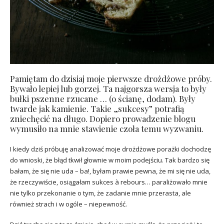
Pamiętam do dzisiaj moje pierwsze drożdżowe próby.
Bywało lepiej lub gorzej. Ta najgorsza wersja to były
bułki pszenne rzucane … (o ścianę, dodam). Były
twarde jak kamienie. Takie „sukcesy” potrafią
zniechęcić na długo. Dopiero prowadzenie blogu
wymusiło na mnie stawienie czoła temu wyzwaniu.
I kiedy dziś próbuję analizować moje drożdżowe porażki dochodzę
do wnioski, że błąd tkwił głownie w moim podejściu. Tak bardzo się
bałam, że się nie uda – ba!, byłam prawie pewna, że mi się nie uda,
że rzeczywiście, osiągałam sukces à rebours… paraliżowało mnie
nie tylko przekonanie o tym, że zadanie mnie przerasta, ale
również strach i w ogóle – niepewność.