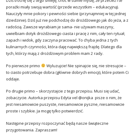
Dziś trochę się z tego śmieję, choć w sumie myślę, że przecież i te
porażki miały swoją wartość (przede wszystkim – edukacyjną).
Nauczyły mnie pokory i pewności siebie (przynajmniej w tej jednej
dziedzinie). Dziś już nie podchodzę do drożdżowego jak do jeża, a z
radością. Zawsze wyrabiam je sama- nie używam maszyny,
uwielbiam dotyk drożdżowego ciasta i pracę z nim, cały ten rytuał,
zapach i widok, gdy zaczyna pracować. To chyba jedna z tych
kulinarnych czynności, która daję największą frajdę. Dlatego dla
tych, którzy mają z drożdżowym problem mam 2 rady.
Po pierwsze primo
Wyluzujcie! Nie spinajcie się, nie stresujcie –
to ciasto potrzebuje dobra (głównie dobrych emocji), które potem Ci
oddaje.
Po drugie primo – skorzystajcie z tego przepisu. Musi się udać,
zobaczycie. Autorka przepisu Edyta vel @onijka pisze o nim, że
jest niesamowicie puszyste, niesamowicie pyszne, niesamowicie
proste i szybkie. Ja mogę tylko potwierdzić.
Następne przepisy rozpoczynać będą nasze świąteczne
przygotowania. Zapraszam!