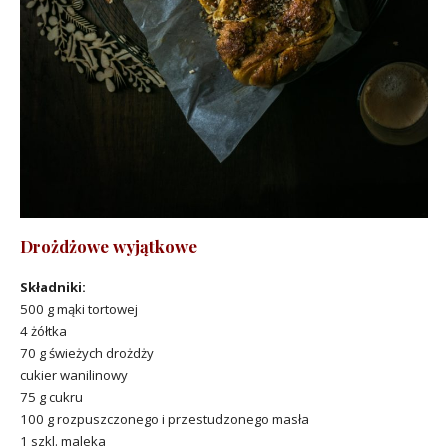
Drożdżowe wyjątkowe
Składniki:
500 g mąki tortowej
4 żółtka
70 g świeżych drożdży
cukier wanilinowy
75 g cukru
100 g rozpuszczonego i przestudzonego masła
1 szkl. maleka