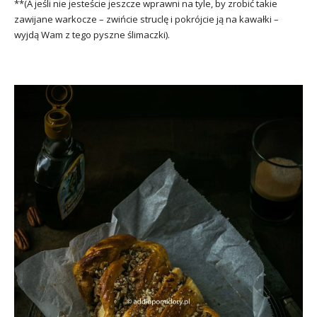
**(A jeśli nie jesteście jeszcze wprawni na tyle, by zrobić takie
zawijane warkocze – zwińcie struclę i pokrójcie ją na kawałki –
wyjdą Wam z tego pyszne ślimaczki).