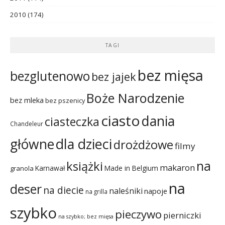
2010
(174)
TAGI
bez mięsa
bezglutenowo
bez jajek
Boże Narodzenie
bez mleka
bez pszenicy
ciasto
dania
ciasteczka
Chandeleur
dla dzieci
główne
drożdżowe
filmy
na
książki
makaron
Karnawał
Made in Belgium
granola
na
deser
na diecie
naleśniki
napoje
na grilla
szybko
pieczywo
pierniczki
na szybko; bez mięsa