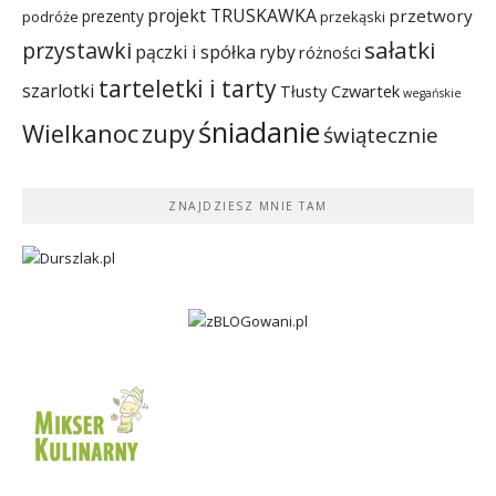
projekt TRUSKAWKA
przetwory
prezenty
podróże
przekąski
sałatki
przystawki
pączki i spółka
ryby
różności
tarteletki i tarty
szarlotki
Tłusty Czwartek
wegańskie
śniadanie
Wielkanoc
zupy
świątecznie
ZNAJDZIESZ MNIE TAM