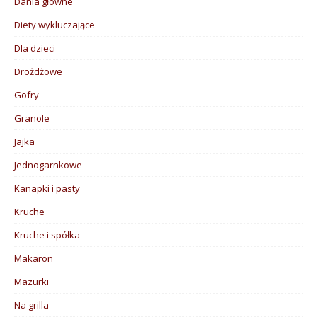
Dania główne
Diety wykluczające
Dla dzieci
Drożdżowe
Gofry
Granole
Jajka
Jednogarnkowe
Kanapki i pasty
Kruche
Kruche i spółka
Makaron
Mazurki
Na grilla