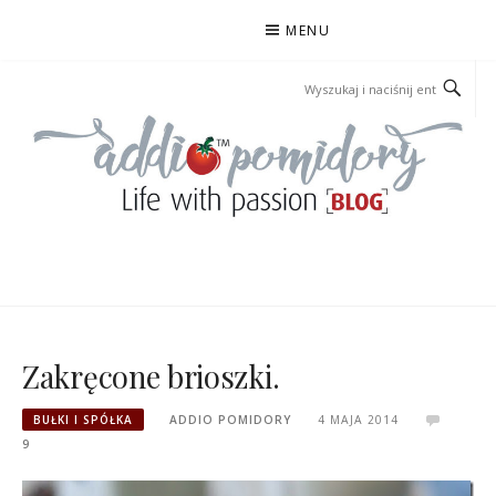
Przejdź
MENU
do
treści
ADDIOPOMIDORY
Zakręcone brioszki.
BUŁKI I SPÓŁKA
ADDIO POMIDORY
4 MAJA 2014
9