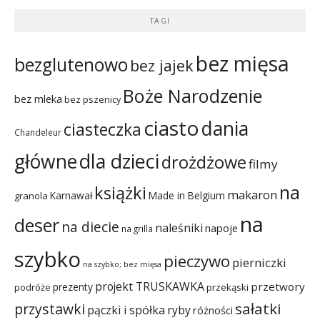
TAGI
bez mięsa
bezglutenowo
bez jajek
Boże Narodzenie
bez mleka
bez pszenicy
ciasto
dania
ciasteczka
Chandeleur
dla dzieci
główne
drożdżowe
filmy
na
książki
makaron
Karnawał
Made in Belgium
granola
na
deser
na diecie
naleśniki
napoje
na grilla
szybko
pieczywo
pierniczki
na szybko; bez mięsa
projekt TRUSKAWKA
przetwory
prezenty
podróże
przekąski
sałatki
przystawki
pączki i spółka
ryby
różności