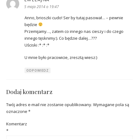
5 maja 2014 o 19:47
Anno, brioszki cudo! Ser by tutaj pasował… – pewnie
będzie
Przemijamy…, zatem co innego nas cieszy i do czego
innego tęsknimy:). Co będzie dalej…???
Uściski :* :* :*
U mnie było pracowicie, zresztą wiesz:)
ODPOWIEDZ
Dodaj komentarz
Twój adres e-mail nie zostanie opublikowany.
Wymagane pola są
oznaczone
*
Komentarz
*