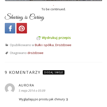
To be continued.
Sharing is Caring
Wydrukuj przepis
Opublikowano w
Bułki i spółka
,
Drożdżowe
Otagowano
drożdżowe
9 KOMENTARZY
DODAJ SWOJE
AURORA
pisze:
5 maja 2014 o 05:09
Wyglądają po prostu jak chmury :))