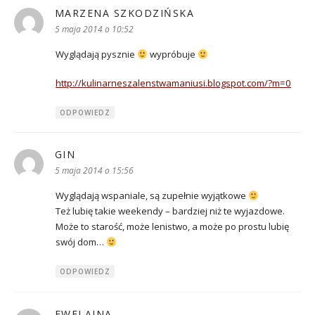
MARZENA SZKODZIŃSKA
pisze:
5 maja 2014 o 10:52
Wyglądają pysznie
wypróbuje
http://kulinarneszalenstwamaniusi.blogspot.com/?m=0
ODPOWIEDZ
GIN
pisze:
5 maja 2014 o 15:56
Wyglądają wspaniale, są zupełnie wyjątkowe
Też lubię takie weekendy – bardziej niż te wyjazdowe.
Może to starość, może lenistwo, a może po prostu lubię
swój dom…
ODPOWIEDZ
EWELAJNA
pisze: