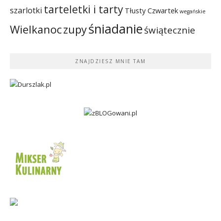
tarteletki i tarty
szarlotki
Tłusty Czwartek
wegańskie
śniadanie
Wielkanoc
zupy
świątecznie
ZNAJDZIESZ MNIE TAM