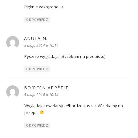
Pięknie zakręcone! :>
ODPOWIEDZ
ANULA N.
pisze:
5 maja 2014 o 10:14
Pysznie wyglądają :o) czekam na przepis :o)
ODPOWIEDZ
BO(RO)N APPÉTIT
pisze:
5 maja 2014 o 10:34
Wyglądają rewelacyjnie!bardzo kusząco!Czekamy na
przepis
ODPOWIEDZ