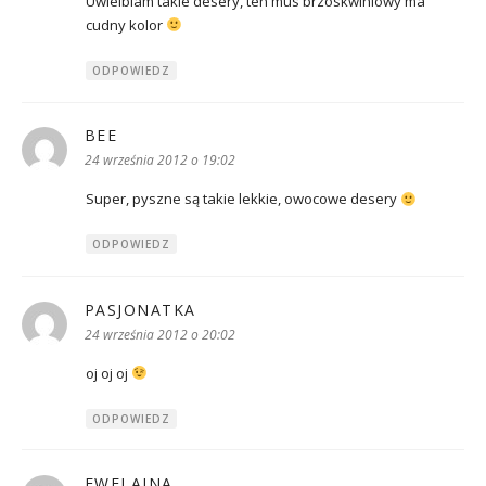
Uwielbiam takie desery, ten mus brzoskwiniowy ma
cudny kolor
ODPOWIEDZ
BEE
pisze:
24 września 2012 o 19:02
Super, pyszne są takie lekkie, owocowe desery
ODPOWIEDZ
PASJONATKA
pisze:
24 września 2012 o 20:02
oj oj oj
ODPOWIEDZ
EWELAJNA
pisze: