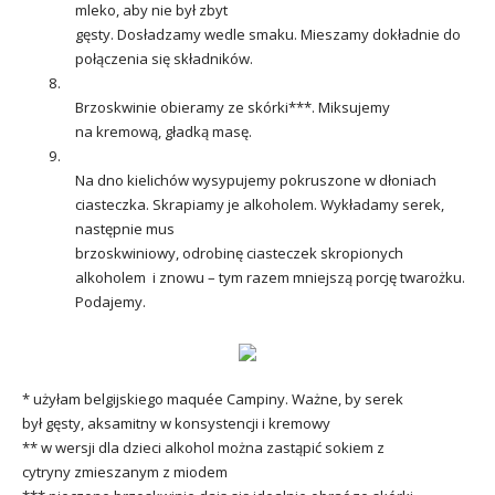
mleko, aby nie był zbyt
gęsty. Dosładzamy wedle smaku. Mieszamy dokładnie do
połączenia się składników.
8.
Brzoskwinie obieramy ze skórki***. Miksujemy
na kremową, gładką masę.
9.
Na dno kielichów wysypujemy pokruszone w dłoniach
ciasteczka. Skrapiamy je alkoholem. Wykładamy serek,
następnie mus
brzoskwiniowy, odrobinę ciasteczek skropionych
alkoholem i znowu – tym razem mniejszą porcję twarożku.
Podajemy.
* użyłam belgijskiego maquée Campiny. Ważne, by serek
był gęsty, aksamitny w konsystencji i kremowy
** w wersji dla dzieci alkohol można zastąpić sokiem z
cytryny zmieszanym z miodem