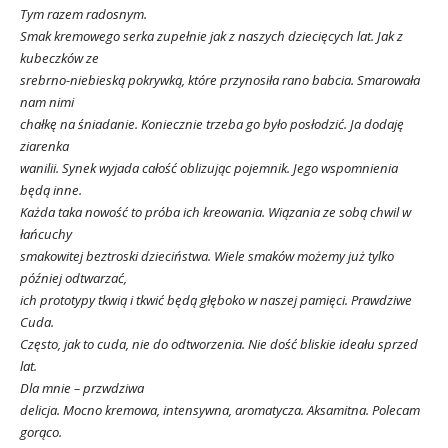
Tym razem radosnym.
Smak kremowego serka zupełnie jak z naszych dziecięcych lat. Jak z
kubeczków ze
srebrno-niebieską pokrywką, które przynosiła rano babcia. Smarowała
nam nimi
chałkę na śniadanie. Koniecznie trzeba go było posłodzić. Ja dodaję
ziarenka
wanilii. Synek wyjada całość oblizując pojemnik. Jego wspomnienia
będą inne.
Każda taka nowość to próba ich kreowania. Wiązania ze sobą chwil w
łańcuchy
smakowitej beztroski dzieciństwa. Wiele smaków możemy już tylko
później odtwarzać,
ich prototypy tkwią i tkwić będą głęboko w naszej pamięci. Prawdziwe
Cuda.
Często, jak to cuda, nie do odtworzenia. Nie dość bliskie ideału sprzed
lat.
Dla mnie – przwdziwa
delicja. Mocno kremowa, intensywna, aromatycza. Aksamitna. Polecam
gorąco.