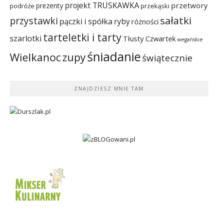
projekt TRUSKAWKA
przetwory
prezenty
podróże
przekąski
sałatki
przystawki
pączki i spółka
ryby
różności
tarteletki i tarty
szarlotki
Tłusty Czwartek
wegańskie
śniadanie
Wielkanoc
zupy
świątecznie
ZNAJDZIESZ MNIE TAM