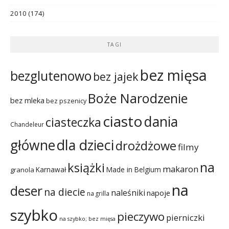
2010
(174)
TAGI
bez mięsa
bezglutenowo
bez jajek
Boże Narodzenie
bez mleka
bez pszenicy
ciasto
dania
ciasteczka
Chandeleur
dla dzieci
główne
drożdżowe
filmy
na
książki
makaron
Karnawał
Made in Belgium
granola
na
deser
na diecie
naleśniki
napoje
na grilla
szybko
pieczywo
pierniczki
na szybko; bez mięsa