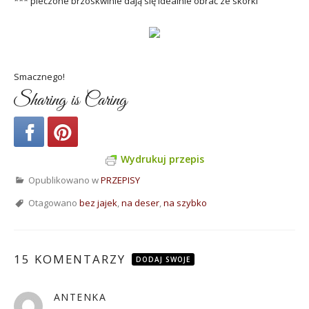
*** pieczone brzoskwinie dają się idealnie obrać ze skórki
Smacznego!
Sharing is Caring
Wydrukuj przepis
Opublikowano w
PRZEPISY
Otagowano
bez jajek
,
na deser
,
na szybko
15 KOMENTARZY
DODAJ SWOJE
ANTENKA
pisze: