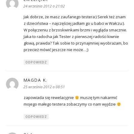
24 września 2012 o 21:02
Jak dobrze, że masz zaufanego testera:) Serek też znam
z dzieciństwa – najczęściej jadłam go u babci w Wałczu:).
W połączeniu z brzoskwinkami brzmi i wygląda smacznie.
Jaka to radocha jak Tester z pierwszej radości kiwnie
głową, prawda? Tak sobie to przynajmniej wyobrażam, bo
przecież mówić jeszcze nie może…;)
ODPOWIEDZ
MAGDA K.
pisze:
25 września 2012 o 08:51
zapowiada się rewelacyjnie
muszę tym nakarmić
mojego małego testera zobaczymy co nam wyjdzie
ODPOWIEDZ