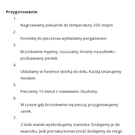
Przygotowanie:
1.
Nagrzewamy piekarnik do temperatury 200 stopni.
2.
Foremkę do pieczenia wykładamy pergaminem.
3.
Brzoskwinie myjemy, osuszamy, kroimy na połówki i
pozbawiamy pestek.
4.
Układamy w foremce skórką do dołu. Każdą smarujemy
miodem.
5.
Pieczemy 15 minut z nawiewem. Studzimy.
6.
W czasie gdy brzoskwinie się pieczą, przygotowujemy
serek.
7.
Z laski wanilii wyskrobujemy ziarenka. Dodajemy je do
twarożku. Jeśli jest taka konieczność dodajemy do niego