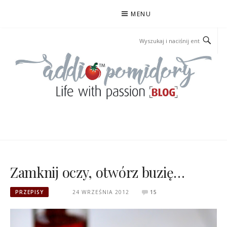
Przejdź
MENU
do
treści
ADDIOPOMIDORY
Zamknij oczy, otwórz buzię…
PRZEPISY
24 WRZEŚNIA 2012
15