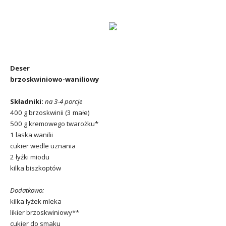
Deser
brzoskwiniowo-waniliowy
Składniki:
na 3-4 porcje
400 g brzoskwinii (3 małe)
500 g kremowego twarożku*
1 laska wanilii
cukier wedle uznania
2 łyżki miodu
kilka biszkoptów
Dodatkowo:
kilka łyżek mleka
likier brzoskwiniowy**
cukier do smaku