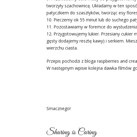
tworzyły szachownicę. Układamy w ten sposób
patyczkiem do szaszłyków, tworząc esy flores
10. Pieczemy ok 55 minut lub do suchego pat
11. Pozostawiamy w foremce do wystudzenia
12. Przygotowujemy lukier. Przesiany cukier 
gęsty dodajemy resztę kawy) i serkiem. Mies
wierzchu ciasta.
Przepis pochodzi z bloga raspberries and cre
W następnym wpisie kolejna dawka filmów go
Smacznego!
Sharing is Caring