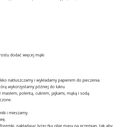
rostu dodać więcej mąki
ekko natłuszczamy i wykładamy papierem do pieczenia.
którą wykorzystamy później do lukru.
 masłem, polentą, cukrem, jajkami, mąką i sodą.
ączone.
ilii i mieszamy.
wę.
oremki, nakładając łyżeczką obie masy na przemian, tak aby