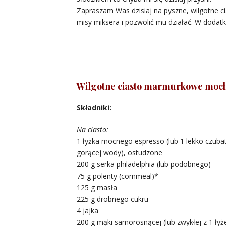
Zapraszam Was dzisiaj na pyszne, wilgotne c
misy miksera i pozwolić mu działać. W dodatk
Wilgotne ciasto marmurkowe moc
Składniki:
Na ciasto:
1 łyżka mocnego espresso (lub 1 lekko czubat
gorącej wody), ostudzone
200 g serka philadelphia (lub podobnego)
75 g polenty (cornmeal)*
125 g masła
225 g drobnego cukru
4 jajka
200 g mąki samorosnącej (lub zwykłej z 1 łyże