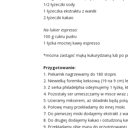
1/2 łyżeczki sody
1 łyżeczka ekstraktu z wanilii
2 łyżeczki kakao
Na lukier espresso:
100 g cukru pudru
1 łyżka mocnej kawy espresso
*można zastąpić mąką kukurydzianą lub po p
Przygotowanie:
1. Piekarnik nagrzewamy do 180 stopni.
2. Niewielką foremkę keksową (19 na 9 cm) l
3. Z serka philadelphia odejmujemy 1 łyżkę, 
4. Pozostały ser umieszczamy w misce wraz z
5. Ucieramy mikserem, aż składniki będą poł
6. Połowę masy przekładamy do innej miski.
7. Do pierwszej miski dodajemy ekstrakt z wan
8. Do drugiej dodajemy kakao i ostudzoną ka
9. Przekładamy obie masy do przygotowanej f