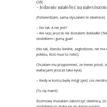
ON
– Jedzenie miało być na najwyższym
(Potwierdzam, sama słyszałam te obietnice)
– No tak. A nie jest?
– Ani razu jeszcze nie dostałem dokładki! Ch
słodzikiem i gumą guar!
(No tak, dziecko biedne, zagłodzone, nie ma c
pobliżu, ktoś musi to robić).
Chciałam mu przypomnieć, że trener prosił, ż
wakacjami jeszcze taka była).
– Kiedy w końcu będę mógł zjeść cos niezdr
(Tu cię mam!)
Rozmowę musiałam zakończyć obietnicą, że w
słodzikiem to chyba mi się dzisiaj przyśni.