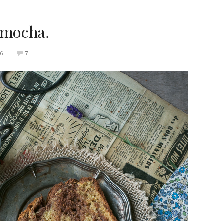
 mocha.
16
7