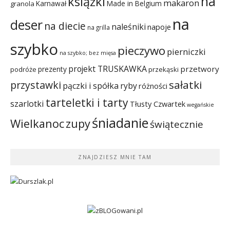
na
książki
makaron
Karnawał
Made in Belgium
granola
na
deser
na diecie
naleśniki
napoje
na grilla
szybko
pieczywo
pierniczki
na szybko; bez mięsa
projekt TRUSKAWKA
przetwory
prezenty
podróże
przekąski
sałatki
przystawki
pączki i spółka
ryby
różności
tarteletki i tarty
szarlotki
Tłusty Czwartek
wegańskie
śniadanie
Wielkanoc
zupy
świątecznie
ZNAJDZIESZ MNIE TAM