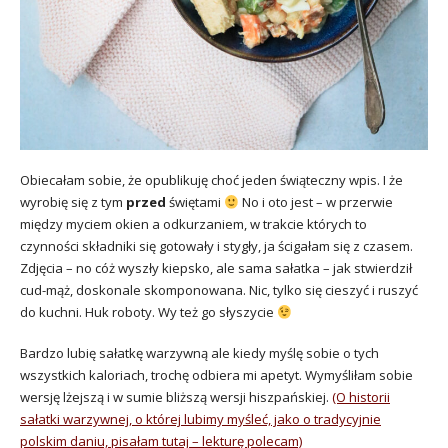
Obiecałam sobie, że opublikuję choć jeden świąteczny wpis. I że
wyrobię się z tym
przed
świętami
No i oto jest – w przerwie
między myciem okien a odkurzaniem, w trakcie których to
czynności składniki się gotowały i stygły, ja ścigałam się z czasem.
Zdjęcia – no cóż wyszły kiepsko, ale sama sałatka – jak stwierdził
cud-mąż, doskonale skomponowana. Nic, tylko się cieszyć i ruszyć
do kuchni. Huk roboty. Wy też go słyszycie
Bardzo lubię sałatkę warzywną ale kiedy myślę sobie o tych
wszystkich kaloriach, trochę odbiera mi apetyt. Wymyśliłam sobie
wersję lżejszą i w sumie bliższą wersji hiszpańskiej.
(O historii
sałatki warzywnej, o której lubimy myśleć, jako o tradycyjnie
polskim daniu, pisałam tutaj – lekturę polecam)