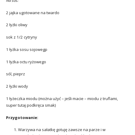
Na sos:
2 jajka ugotowane na twardo
2 łyżki oliwy
sok z 1/2 cytryny
1 łyżka sosu sojowegp
1 łyżka octu ryżowego
sól, pieprz
2 łyżki wody
1 łyżeczka miodu (można użyć – jeśli macie – miodu z truflami,
super tutaj podkręca smak)
Przygotowanie:
Warzywa na sałatkę gotuję zawsze na parze i w