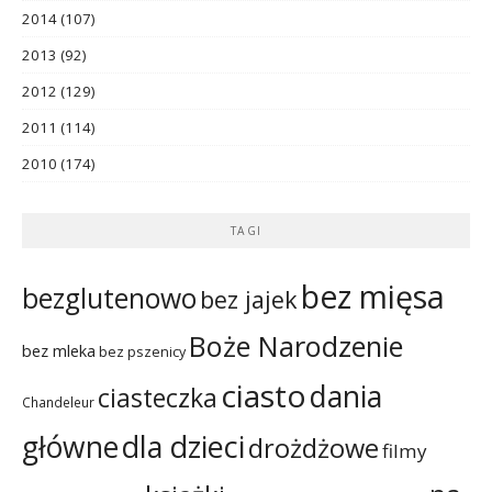
2014
(107)
2013
(92)
2012
(129)
2011
(114)
2010
(174)
TAGI
bez mięsa
bezglutenowo
bez jajek
Boże Narodzenie
bez mleka
bez pszenicy
ciasto
dania
ciasteczka
Chandeleur
dla dzieci
główne
drożdżowe
filmy