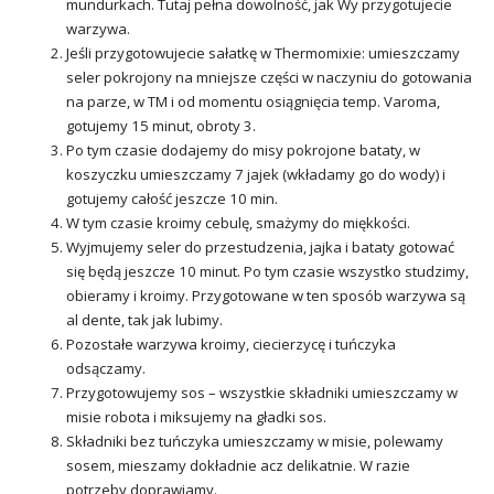
mundurkach. Tutaj pełna dowolność, jak Wy przygotujecie
warzywa.
Jeśli przygotowujecie sałatkę w Thermomixie: umieszczamy
seler pokrojony na mniejsze części w naczyniu do gotowania
na parze, w TM i od momentu osiągnięcia temp. Varoma,
gotujemy 15 minut, obroty 3.
Po tym czasie dodajemy do misy pokrojone bataty, w
koszyczku umieszczamy 7 jajek (wkładamy go do wody) i
gotujemy całość jeszcze 10 min.
W tym czasie kroimy cebulę, smażymy do miękkości.
Wyjmujemy seler do przestudzenia, jajka i bataty gotować
się będą jeszcze 10 minut. Po tym czasie wszystko studzimy,
obieramy i kroimy. Przygotowane w ten sposób warzywa są
al dente, tak jak lubimy.
Pozostałe warzywa kroimy, ciecierzycę i tuńczyka
odsączamy.
Przygotowujemy sos – wszystkie składniki umieszczamy w
misie robota i miksujemy na gładki sos.
Składniki bez tuńczyka umieszczamy w misie, polewamy
sosem, mieszamy dokładnie acz delikatnie. W razie
potrzeby doprawiamy.