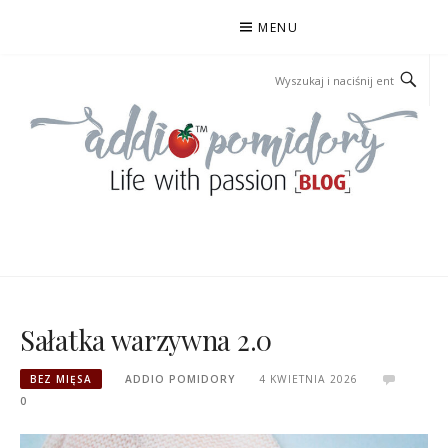
Przejdź
MENU
do
treści
ADDIOPOMIDORY
Sałatka warzywna 2.0
BEZ MIĘSA
ADDIO POMIDORY
4 KWIETNIA 2026
0