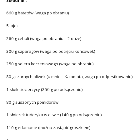
Składniki:
660 g batatów (waga po obraniu)
5 jajek
260 g cebuli (waga po obraniu – 2 duże)
300 g szparagów (waga po odcięciu końcówek)
250 g selera korzeniowego (waga po obraniu)
80 g czarnych oliwek (u mnie – Kalamata, waga po odpestkowaniu)
1 słoik ciecierzycy (250 g po odsączeniu)
80 g suszonych pomidorów
1 słoiczek tuńczyka w oliwie (140 g po odsączeniu)
110 g edamame (można zastąpić groszkiem)