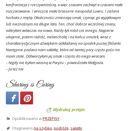
konfrontacja z rzeczywistością, a więc czasami zachwyt a czasami małe
rozczarowanie. I wreszcie mała brasserie nieopodal Luwru. I zielona
herbata z miętą. Okoliczności zmieniają smak, czyniąc go wyjątkowym
lub nieznośnym na długie lata. Ten, choć dobrze wcześniej znany,
odkryłam wówczas na nowo. Każdy łyk niósł coś innego. Najpierw
ukojenie, potem radość, melancholię i na końcu smutek, wraz z
charakterystycznym dżwiękiem odkładanej na spodek pustej filiżanki.
Następnie podano nam sałatkę, która od tamtej pory często gości na
moim stole. Odtworzyłam jej smak i często do niego wracam.
– Nigdy nie byłam wiosną w Paryżu – powiedziała Małgosia.
– Ja też nie
Sharing is Caring
Wydrukuj przepis
Opublikowano w
PRZEPISY
Otagowano
na szybko
,
podróże
,
sałatki