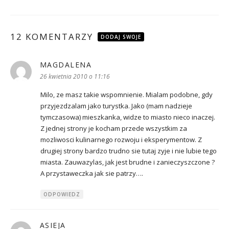
12 KOMENTARZY
DODAJ SWOJE
MAGDALENA
pisze:
26 kwietnia 2010 o 11:16
Milo, ze masz takie wspomnienie. Mialam podobne, gdy
przyjezdzalam jako turystka. Jako (mam nadzieje
tymczasowa) mieszkanka, widze to miasto nieco inaczej.
Z jednej strony je kocham przede wszystkim za
mozliwosci kulinarnego rozwoju i eksperymentow. Z
drugiej strony bardzo trudno sie tutaj zyje i nie lubie tego
miasta. Zauwazylas, jak jest brudne i zanieczyszczone ?
A przystaweczka jak sie patrzy….
ODPOWIEDZ
ASIEJA
pisze: