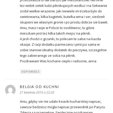
przeszkadza to tak bardzo jak mieszkancowi. Na mnie
tez widok setek ludzi piknikujacych wzdluz i na Sekwanie
zrobil wielkie wrazenie. Jak niewiele im trzeba bylo do
swietowania, kilka bagietek, butelka wina i ser, siedzieli
skupieni we wlasnym gronie i po prostu dobrze sie bawili.
Aniu, masz racje w Polsce to osobliwosc, tu gdzie
mieszkam jest tez kilka takich miejsc na piknik.
A jesli chodzi o grzanki, to polecam te salse na kazda
okazje. Z racji dodatku parmezanu i pinii juz sama w
sobie stanowi idealny dodatek do pieczywa, szczegolnie
tego zabieranego ze soba na piknik.
Pozdrawiam Was kochane cieplo i radosnie, anna
ODPOWIEDZ
BELGIA OD KUCHNI
pisze:
27 kwietnia 2010 o 22:20
Aniu, gdyby sie nie udalo ksiazki kucharskiej napisac,
zawsze bedziesz mogla napisac przewodnik po Paryzu.
Zdjecia sa przepiekne. Serdecznie pozdrawiam.