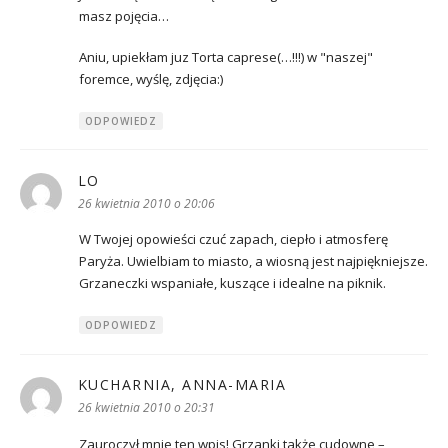
masz pojęcia…
Aniu, upiekłam juz Torta caprese(…!!!) w "naszej"
foremce, wyślę, zdjęcia:)
ODPOWIEDZ
LO
pisze:
26 kwietnia 2010 o 20:06
W Twojej opowieści czuć zapach, ciepło i atmosferę
Paryża. Uwielbiam to miasto, a wiosną jest najpiękniejsze.
Grzaneczki wspaniałe, kuszące i idealne na piknik.
ODPOWIEDZ
KUCHARNIA, ANNA-MARIA
pisze:
26 kwietnia 2010 o 20:31
Zauroczył mnie ten wpis! Grzanki także cudowne –