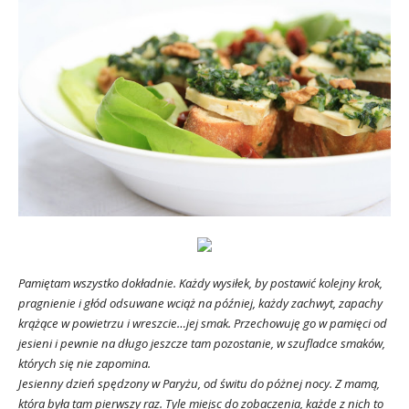
Pamiętam wszystko dokładnie. Każdy wysiłek, by postawić kolejny krok,
pragnienie i głód odsuwane wciąż na później, każdy zachwyt, zapachy
krążące w powietrzu i wreszcie…jej smak. Przechowuję go w pamięci od
jesieni i pewnie na długo jeszcze tam pozostanie, w szufladce smaków,
których się nie zapomina.
Jesienny dzień spędzony w Paryżu, od świtu do póżnej nocy. Z mamą,
która była tam pierwszy raz. Tyle miejsc do zobaczenia, każde z nich to