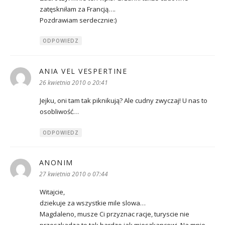
zatęskniłam za Francją….
Pozdrawiam serdecznie:)
ODPOWIEDZ
ANIA VEL VESPERTINE
pisze:
26 kwietnia 2010 o 20:41
Jejku, oni tam tak piknikują? Ale cudny zwyczaj! U nas to
osobliwość…
ODPOWIEDZ
ANONIM
pisze:
27 kwietnia 2010 o 07:44
Witajcie,
dziekuje za wszystkie mile slowa…
Magdaleno, musze Ci przyznac racje, turyscie nie